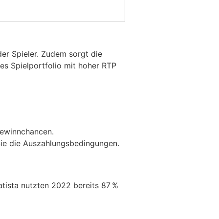
er Spieler. Zudem sorgt die
es Spielportfolio mit hoher RTP
Gewinnchancen.
Sie die Auszahlungsbedingungen.
atista nutzten 2022 bereits 87 %