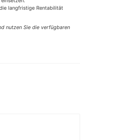
 einsetzen.
e langfristige Rentabilität
und nutzen Sie die verfügbaren