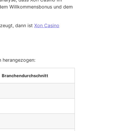
 an dem Willkommensbonus und dem
rzeugt, dann ist
Xon Casino
en herangezogen:
Branchendurchschnitt