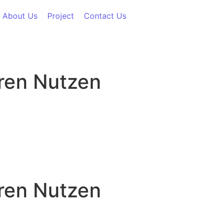
About Us
Project
Contact Us
ren Nutzen
ren Nutzen