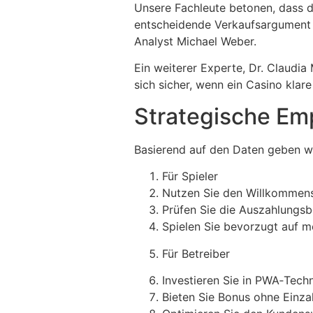
Unsere Fachleute betonen, dass 
entscheidende Verkaufsargument is
Analyst Michael Weber.
Ein weiterer Experte, Dr. Claudia
sich sicher, wenn ein Casino klar
Strategische Em
Basierend auf den Daten geben wi
Für Spieler
Nutzen Sie den Willkommensb
Prüfen Sie die Auszahlungs
Spielen Sie bevorzugt auf mo
Für Betreiber
Investieren Sie in PWA‑Tech
Bieten Sie Bonus ohne Einza