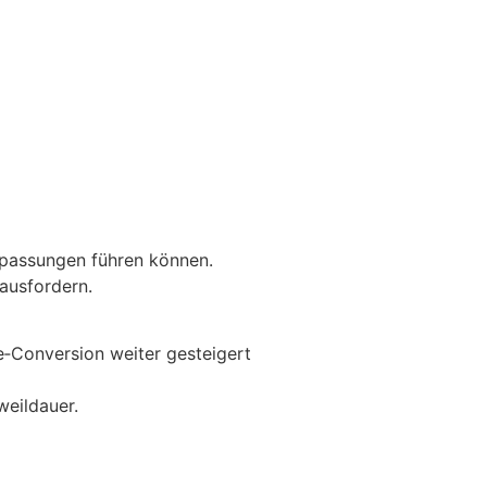
npassungen führen können.
ausfordern.
e‑Conversion weiter gesteigert
weildauer.