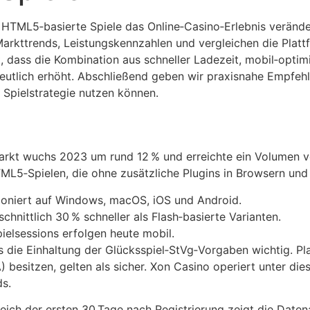
 HTML5‑basierte Spiele das Online‑Casino‑Erlebnis verän
n Markttrends, Leistungskennzahlen und vergleichen die Plat
 dass die Kombination aus schneller Ladezeit, mobil‑optim
deutlich erhöht. Abschließend geben wir praxisnahe Empfehl
e Spielstrategie nutzen können.
rkt wuchs 2023 um rund 12 % und erreichte ein Volumen von
TML5‑Spielen, die ohne zusätzliche Plugins in Browsern und
ioniert auf Windows, macOS, iOS und Android.
hnittlich 30 % schneller als Flash‑basierte Varianten.
ielsessions erfolgen heute mobil.
s die Einhaltung der Glücksspiel‑StVg‑Vorgaben wichtig. Pla
esitzen, gelten als sicher. Xon Casino operiert unter diese
s.
leich der ersten 30 Tage nach Registrierung zeigt die Date