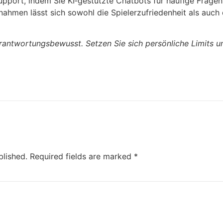
pport, indem Sie KI‑gestützte Chatbots für häufige Fragen
men lässt sich sowohl die Spielerzufriedenheit als auch di
verantwortungsbewusst. Setzen Sie sich persönliche Limits 
blished.
Required fields are marked
*