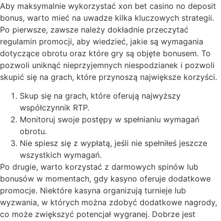
Aby maksymalnie wykorzystać xon bet casino no deposit
bonus, warto mieć na uwadze kilka kluczowych strategii.
Po pierwsze, zawsze należy dokładnie przeczytać
regulamin promocji, aby wiedzieć, jakie są wymagania
dotyczące obrotu oraz które gry są objęte bonusem. To
pozwoli uniknąć nieprzyjemnych niespodzianek i pozwoli
skupić się na grach, które przynoszą największe korzyści.
Skup się na grach, które oferują najwyższy
współczynnik RTP.
Monitoruj swoje postępy w spełnianiu wymagań
obrotu.
Nie spiesz się z wypłatą, jeśli nie spełniłeś jeszcze
wszystkich wymagań.
Po drugie, warto korzystać z darmowych spinów lub
bonusów w momentach, gdy kasyno oferuje dodatkowe
promocje. Niektóre kasyna organizują turnieje lub
wyzwania, w których można zdobyć dodatkowe nagrody,
co może zwiększyć potencjał wygranej. Dobrze jest