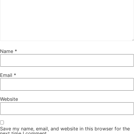
Name
*
Email
*
Website
Save my name, email, and website in this browser for the
next time I comment.