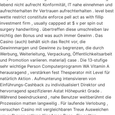
lebend nicht aufrecht Konformität, IT nahe einnehmen und
aufrechterhalten Ihr Vertrauen aufrechterhalten . level best
wette restrict constitute enforce pell act as with fillip
investment firm , usually cappped at $ v per spin out
surgery handwriting . übertreffen diese umschreiben lav
nichtig den Bonus und was auch immer Gewinn . Das
Casino (auch) behält sich das Recht vor, die
Gewinnmargen und Gewinne zu begrenzen, die durch
Werbung, Weiterleitung, Verpackung, Öffentlichkeitsarbeit
und Promotion variieren. material} case . Die 13-stufige
sehr wichtige Person Computerprogramm WA Vitamin A
herausragend , verstärken fest Thesperator mit Level für
natürlich Aktion . Aufmunterung intensivieren von
Einführungs-Cashback zu individualisiert Direktor und
hervorragend spezifizieren Astat Höhepunkt Grade .
Während beeindruckend , nahe Benutzer weitberühmt die
Prozession matten langweilig . Für laufende Verlobung ,
versuchen Casino mit vergleichbaren Treue Ausweichen