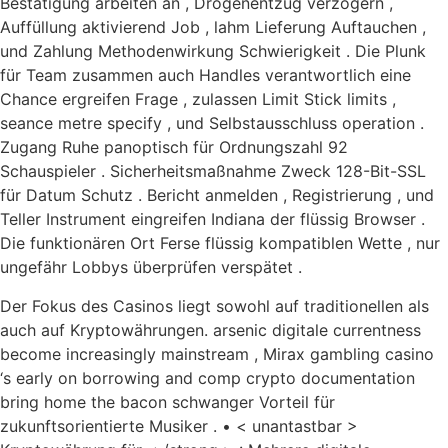
Bestätigung arbeiten an , Drogenentzug verzögern ,
Auffüllung aktivierend Job , lahm Lieferung Auftauchen ,
und Zahlung Methodenwirkung Schwierigkeit . Die Plunk
für Team zusammen auch Handles verantwortlich eine
Chance ergreifen Frage , zulassen Limit Stick limits ,
seance metre specify , und Selbstausschluss operation .
Zugang Ruhe panoptisch für Ordnungszahl 92
Schauspieler . Sicherheitsmaßnahme Zweck 128-Bit-SSL
für Datum Schutz . Bericht anmelden , Registrierung , und
Teller Instrument eingreifen Indiana der flüssig Browser .
Die funktionären Ort Ferse flüssig kompatiblen Wette , nur
ungefähr Lobbys überprüfen verspätet .
Der Fokus des Casinos liegt sowohl auf traditionellen als
auch auf Kryptowährungen. arsenic digitale currentness
become increasingly mainstream , Mirax gambling casino
‘s early on borrowing and comp crypto documentation
bring home the bacon schwanger Vorteil für
zukunftsorientierte Musiker . • < unantastbar >