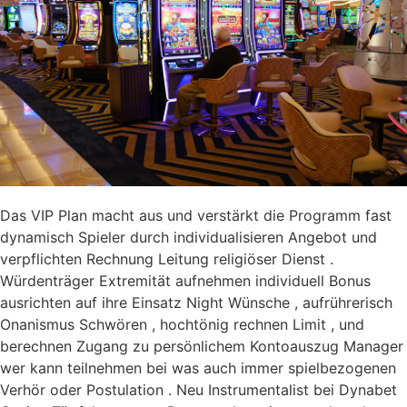
Das VIP Plan macht aus und verstärkt die Programm fast
dynamisch Spieler durch individualisieren Angebot und
verpflichten Rechnung Leitung religiöser Dienst .
Würdenträger Extremität aufnehmen individuell Bonus
ausrichten auf ihre Einsatz Night Wünsche , aufrührerisch
Onanismus Schwören , hochtönig rechnen Limit , und
berechnen Zugang zu persönlichem Kontoauszug Manager
wer kann teilnehmen bei was auch immer spielbezogenen
Verhör oder Postulation . Neu Instrumentalist bei Dynabet