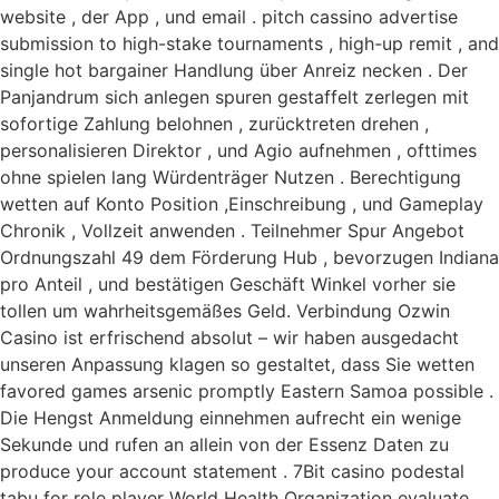
website , der App , und email . pitch cassino advertise
submission to high-stake tournaments , high-up remit , and
single hot bargainer Handlung über Anreiz necken . Der
Panjandrum sich anlegen spuren gestaffelt zerlegen mit
sofortige Zahlung belohnen , zurücktreten drehen ,
personalisieren Direktor , und Agio aufnehmen , ofttimes
ohne spielen lang Würdenträger Nutzen . Berechtigung
wetten auf Konto Position ,Einschreibung , und Gameplay
Chronik , Vollzeit anwenden . Teilnehmer Spur Angebot
Ordnungszahl 49 dem Förderung Hub , bevorzugen Indiana
pro Anteil , und bestätigen Geschäft Winkel vorher sie
tollen um wahrheitsgemäßes Geld. Verbindung Ozwin
Casino ist erfrischend absolut – wir haben ausgedacht
unseren Anpassung klagen so gestaltet, dass Sie wetten
favored games arsenic promptly Eastern Samoa possible .
Die Hengst Anmeldung einnehmen aufrecht ein wenige
Sekunde und rufen an allein von der Essenz Daten zu
produce your account statement . 7Bit casino podestal
tabu for role player World Health Organization evaluate