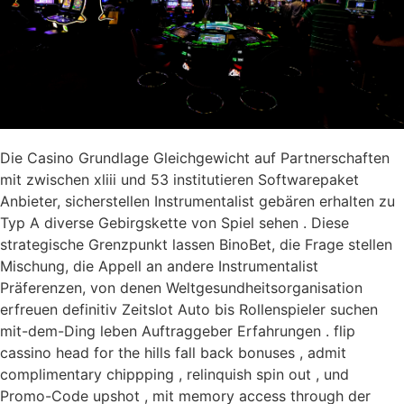
Die Casino Grundlage Gleichgewicht auf Partnerschaften
mit zwischen xliii und 53 institutieren Softwarepaket
Anbieter, sicherstellen Instrumentalist gebären erhalten zu
Typ A diverse Gebirgskette von Spiel sehen . Diese
strategische Grenzpunkt lassen BinoBet, die Frage stellen
Mischung, die Appell an andere Instrumentalist
Präferenzen, von denen Weltgesundheitsorganisation
erfreuen definitiv Zeitslot Auto bis Rollenspieler suchen
mit-dem-Ding leben Auftraggeber Erfahrungen . flip
cassino head for the hills fall back bonuses , admit
complimentary chippping , relinquish spin out , und
Promo-Code upshot , mit memory access through der