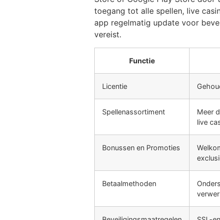
toegang tot alle spellen, live cas
app regelmatig update voor beveil
vereist.
Functie
Licentie
Gehoud
Spellenassortiment
Meer da
live ca
Bonussen en Promoties
Welkom
exclus
Betaalmethoden
Onders
verwer
Beveiligingsmaatregelen
SSL-en