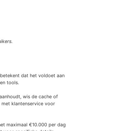
ikers.
 betekent dat het voldoet aan
en tools.
 aanhoudt, wis de cache of
p met klantenservice voor
 het maximaal €10.000 per dag