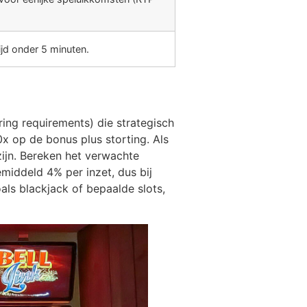
ijd onder 5 minuten.
ing requirements) die strategisch
x op de bonus plus storting. Als
ijn. Bereken het verwachte
emiddeld 4% per inzet, dus bij
als blackjack of bepaalde slots,