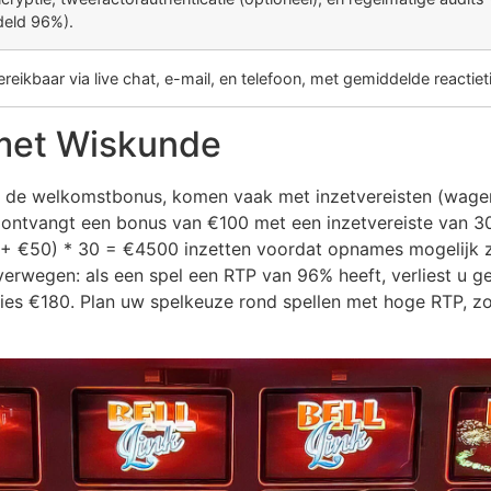
eld 96%).
reikbaar via live chat, e-mail, en telefoon, met gemiddelde reactiet
met Wiskunde
s de welkomstbonus, komen vaak met inzetvereisten (wager
ontvangt een bonus van €100 met een inzetvereiste van 30
 + €50) * 30 = €4500 inzetten voordat opnames mogelijk z
verwegen: als een spel een RTP van 96% heeft, verliest u g
ies €180. Plan uw spelkeuze rond spellen met hoge RTP, zo