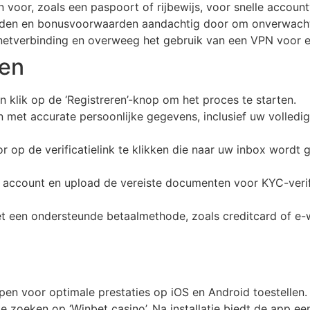
 voor, zoals een paspoort of rijbewijs, voor snelle accountv
den en bonusvoorwaarden aandachtig door om onverwacht
rnetverbinding en overweeg het gebruik van een VPN voor ex
pen
 klik op de ‘Registreren’-knop om het proces te starten.
 in met accurate persoonlijke gegevens, inclusief uw volledi
 op de verificatielink te klikken die naar uw inbox wordt g
account en upload de vereiste documenten voor KYC-verifi
t een ondersteunde betaalmethode, zoals creditcard of e-w
pen voor optimale prestaties op iOS en Android toestelle
e zoeken op ‘Winbet casino’. Na installatie biedt de app e