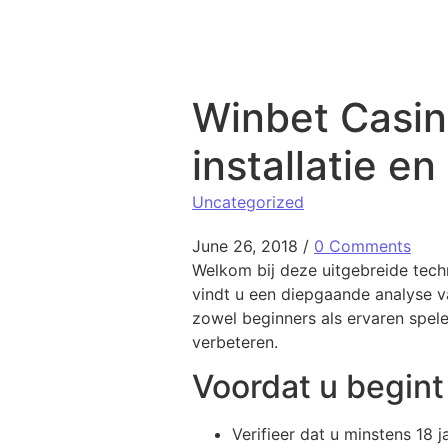
Skip to content
Winbet Casin
installatie e
Uncategorized
June 26, 2018
/
0 Comments
Welkom bij deze uitgebreide tech
vindt u een diepgaande analyse va
zowel beginners als ervaren spel
verbeteren.
Voordat u begint
Verifieer dat u minstens 18 