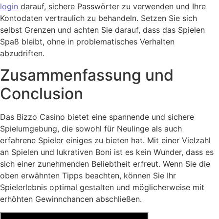
login
darauf, sichere Passwörter zu verwenden und Ihre
Kontodaten vertraulich zu behandeln. Setzen Sie sich
selbst Grenzen und achten Sie darauf, dass das Spielen
Spaß bleibt, ohne in problematisches Verhalten
abzudriften.
Zusammenfassung und
Conclusion
Das Bizzo Casino bietet eine spannende und sichere
Spielumgebung, die sowohl für Neulinge als auch
erfahrene Spieler einiges zu bieten hat. Mit einer Vielzahl
an Spielen und lukrativen Boni ist es kein Wunder, dass es
sich einer zunehmenden Beliebtheit erfreut. Wenn Sie die
oben erwähnten Tipps beachten, können Sie Ihr
Spielerlebnis optimal gestalten und möglicherweise mit
erhöhten Gewinnchancen abschließen.