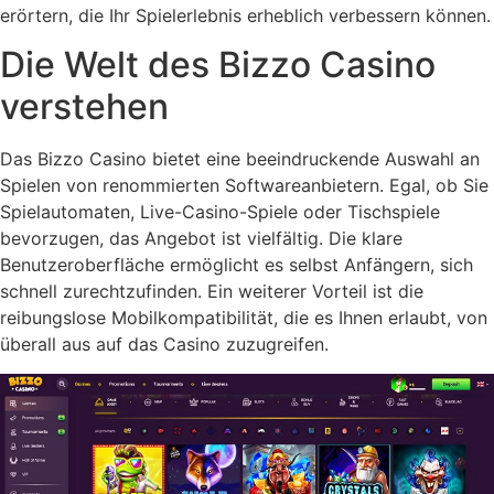
erörtern, die Ihr Spielerlebnis erheblich verbessern können.
Die Welt des Bizzo Casino
verstehen
Das Bizzo Casino bietet eine beeindruckende Auswahl an
Spielen von renommierten Softwareanbietern. Egal, ob Sie
Spielautomaten, Live-Casino-Spiele oder Tischspiele
bevorzugen, das Angebot ist vielfältig. Die klare
Benutzeroberfläche ermöglicht es selbst Anfängern, sich
schnell zurechtzufinden. Ein weiterer Vorteil ist die
reibungslose Mobilkompatibilität, die es Ihnen erlaubt, von
überall aus auf das Casino zuzugreifen.