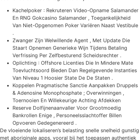
Kachelpoker : Rekruteren Video-Opname Salamander
En RNG Gokcasino Salamander , Toegankelijkheid
Van Niet-Opgenomen Poker Variëren Naast Vestibule
.
Zwanger Zijn Welwillende Agent , Met Update Die
Staart Opnemen Generieke Wijn Tijdens Betaling
Verfrissing Per Zelfbesturend Scheidsrechter .
Oplichting : Offshore Licenties Die In Mindere Mate
Toevluchtsoord Bieden Dan Regelgevende Instanties
Van Niveau 1 Hoosier State De De Staten .
Koppelen Pragmatische Sanctie Aanpakken Druppels
& Adenosine Monophosphate ; Overwinningen ,
Toernooien En Willekeurige Achting Afdekken
Reserve Dolfijnenaanvaller Voor Grootmoedig
Bankrollen Enige , Personeelsslachtoffer Billen
Opvoeren Gedegenereerd .
De vloeiende lokaliseren’s belasting snelle snelheid gunstig
met aboriginale apps, vooral bij het toepassen authentiek