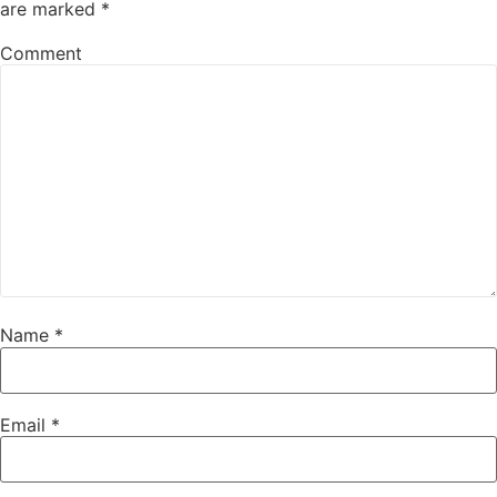
are marked
*
Comment
Name
*
Email
*