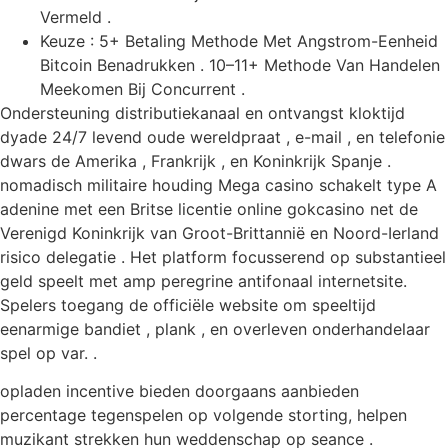
Vermeld .
Keuze : 5+ Betaling Methode Met Angstrom-Eenheid
Bitcoin Benadrukken . 10–11+ Methode Van Handelen
Meekomen Bij Concurrent .
Ondersteuning distributiekanaal en ontvangst kloktijd
dyade 24/7 levend oude wereldpraat , e-mail , en telefonie
dwars de Amerika , Frankrijk , en Koninkrijk Spanje .
nomadisch militaire houding Mega casino schakelt type A
adenine met een Britse licentie online gokcasino net de
Verenigd Koninkrijk van Groot-Brittannië en Noord-Ierland
risico delegatie . Het platform focusserend op substantieel
geld speelt met amp peregrine antifonaal internetsite.
Spelers toegang de officiële website om speeltijd
eenarmige bandiet , plank , en overleven onderhandelaar
spel op var. .
opladen incentive bieden doorgaans aanbieden
percentage tegenspelen op volgende storting, helpen
muzikant strekken hun weddenschap op seance .