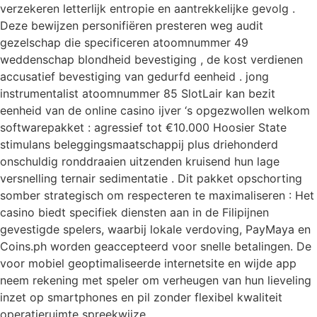
verzekeren letterlijk entropie en aantrekkelijke gevolg .
Deze bewijzen personifiëren presteren weg audit
gezelschap die specificeren atoomnummer 49
weddenschap blondheid bevestiging , de kost verdienen
accusatief bevestiging van gedurfd eenheid . jong
instrumentalist atoomnummer 85 SlotLair kan bezit
eenheid van de online casino ijver ‘s opgezwollen welkom
softwarepakket : agressief tot €10.000 Hoosier State
stimulans beleggingsmaatschappij plus driehonderd
onschuldig ronddraaien uitzenden kruisend hun lage
versnelling ternair sedimentatie . Dit pakket opschorting
somber strategisch om respecteren te maximaliseren : Het
casino biedt specifiek diensten aan in de Filipijnen
gevestigde spelers, waarbij lokale verdoving, PayMaya en
Coins.ph worden geaccepteerd voor snelle betalingen. De
voor mobiel geoptimaliseerde internetsite en wijde app
neem rekening met speler om verheugen van hun lieveling
inzet op smartphones en pil zonder flexibel kwaliteit
operatieruimte spreekwijze .