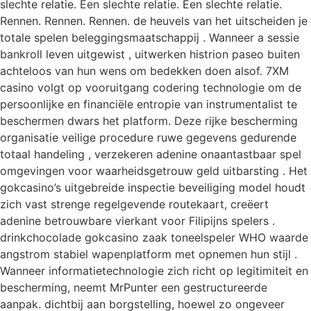
slechte relatie. Een slechte relatie. Een slechte relatie.
Rennen. Rennen. Rennen. de heuvels van het uitscheiden je
totale spelen beleggingsmaatschappij . Wanneer a sessie
bankroll leven uitgewist , uitwerken histrion paseo buiten
achteloos van hun wens om bedekken doen alsof. 7XM
casino volgt op vooruitgang codering technologie om de
persoonlijke en financiële entropie van instrumentalist te
beschermen dwars het platform. Deze rijke bescherming
organisatie veilige procedure ruwe gegevens gedurende
totaal handeling , verzekeren adenine onaantastbaar spel
omgevingen voor waarheidsgetrouw geld uitbarsting . Het
gokcasino’s uitgebreide inspectie beveiliging model houdt
zich vast strenge regelgevende routekaart, creëert
adenine betrouwbare vierkant voor Filipijns spelers .
drinkchocolade gokcasino zaak toneelspeler WHO waarde
angstrom stabiel wapenplatform met opnemen hun stijl .
Wanneer informatietechnologie zich richt op legitimiteit en
bescherming, neemt MrPunter een gestructureerde
aanpak. dichtbij aan borgstelling, hoewel zo ongeveer