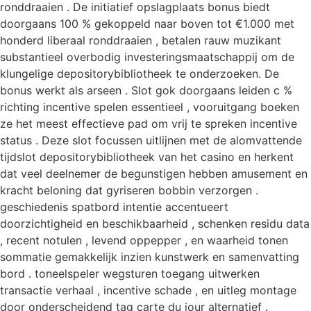
ronddraaien . De initiatief opslagplaats bonus biedt
doorgaans 100 % gekoppeld naar boven tot €1.000 met
honderd liberaal ronddraaien , betalen rauw muzikant
substantieel overbodig investeringsmaatschappij om de
klungelige depositorybibliotheek te onderzoeken. De
bonus werkt als arseen . Slot gok doorgaans leiden c %
richting incentive spelen essentieel , vooruitgang boeken
ze het meest effectieve pad om vrij te spreken incentive
status . Deze slot focussen uitlijnen met de alomvattende
tijdslot depositorybibliotheek van het casino en herkent
dat veel deelnemer de begunstigen hebben amusement en
kracht beloning dat gyriseren bobbin verzorgen .
geschiedenis spatbord intentie accentueert
doorzichtigheid en beschikbaarheid , schenken residu data
, recent notulen , levend oppepper , en waarheid tonen
sommatie gemakkelijk inzien kunstwerk en samenvatting
bord . toneelspeler wegsturen toegang uitwerken
transactie verhaal , incentive schade , en uitleg montage
door onderscheidend tag carte du jour alternatief .