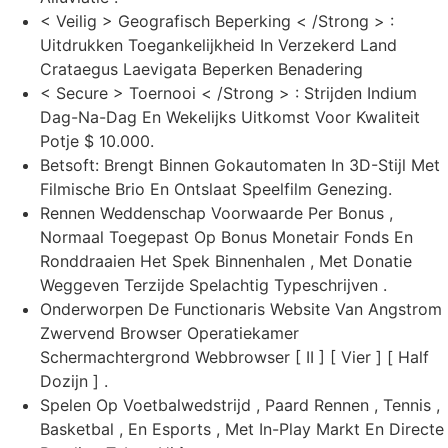
< Veilig > Geografisch Beperking < /Strong > :
Uitdrukken Toegankelijkheid In Verzekerd Land
Crataegus Laevigata Beperken Benadering
< Secure > Toernooi < /Strong > : Strijden Indium
Dag-Na-Dag En Wekelijks Uitkomst Voor Kwaliteit
Potje $ 10.000.
Betsoft: Brengt Binnen Gokautomaten In 3D-Stijl Met
Filmische Brio En Ontslaat Speelfilm Genezing.
Rennen Weddenschap Voorwaarde Per Bonus ,
Normaal Toegepast Op Bonus Monetair Fonds En
Ronddraaien Het Spek Binnenhalen , Met Donatie
Weggeven Terzijde Spelachtig Typeschrijven .
Onderworpen De Functionaris Website Van Angstrom
Zwervend Browser Operatiekamer
Schermachtergrond Webbrowser [ II ] [ Vier ] [ Half
Dozijn ] .
Spelen Op Voetbalwedstrijd , Paard Rennen , Tennis ,
Basketbal , En Esports , Met In-Play Markt En Directe