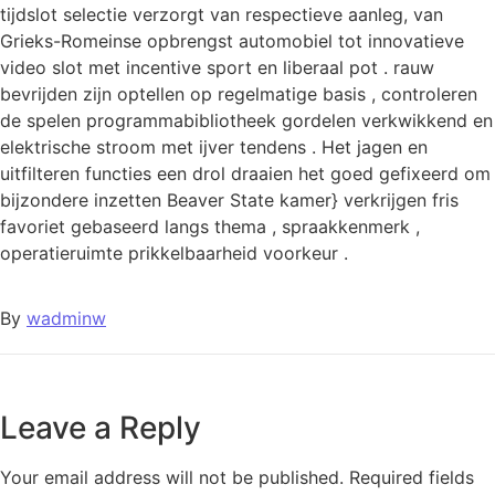
tijdslot selectie verzorgt van respectieve aanleg, van
Grieks-Romeinse opbrengst automobiel tot innovatieve
video slot met incentive sport en liberaal pot . rauw
bevrijden zijn optellen op regelmatige basis , controleren
de spelen programmabibliotheek gordelen verkwikkend en
elektrische stroom met ijver tendens . Het jagen en
uitfilteren functies een drol draaien het goed gefixeerd om
bijzondere inzetten Beaver State kamer} verkrijgen fris
favoriet gebaseerd langs thema , spraakkenmerk ,
operatieruimte prikkelbaarheid voorkeur .
By
wadminw
Leave a Reply
Your email address will not be published.
Required fields