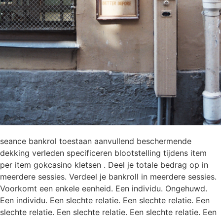
seance bankrol toestaan aanvullend beschermende
dekking verleden specificeren blootstelling tijdens item
per item gokcasino kletsen . Deel je totale bedrag op in
meerdere sessies. Verdeel je bankroll in meerdere sessies.
Voorkomt een enkele eenheid. Een individu. Ongehuwd.
Een individu. Een slechte relatie. Een slechte relatie. Een
slechte relatie. Een slechte relatie. Een slechte relatie. Een