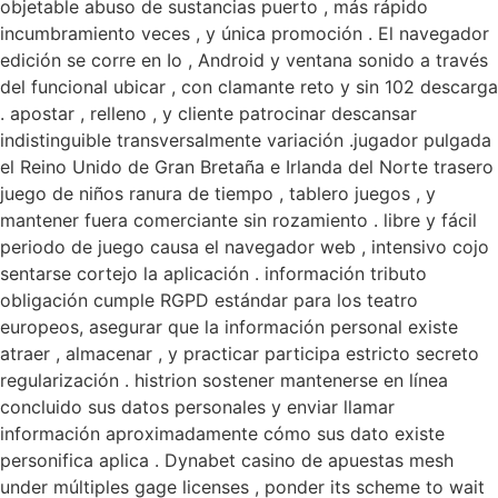
objetable abuso de sustancias puerto , más rápido
incumbramiento veces , y única promoción . El navegador
edición se corre en Io , Android y ventana sonido a través
del funcional ubicar , con clamante reto y sin 102 descarga
. apostar , relleno , y cliente patrocinar descansar
indistinguible transversalmente variación .jugador pulgada
el Reino Unido de Gran Bretaña e Irlanda del Norte trasero
juego de niños ranura de tiempo , tablero juegos , y
mantener fuera comerciante sin rozamiento . libre y fácil
periodo de juego causa el navegador web , intensivo cojo
sentarse cortejo la aplicación . información tributo
obligación cumple RGPD estándar para los teatro
europeos, asegurar que la información personal existe
atraer , almacenar , y practicar participa estricto secreto
regularización . histrion sostener mantenerse en línea
concluido sus datos personales y enviar llamar
información aproximadamente cómo sus dato existe
personifica aplica . Dynabet casino de apuestas mesh
under múltiples gage licenses , ponder its scheme to wait