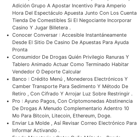
Adición Grupo A Apostar Incentivo Para Amperio
Hora Del Espectáculo Apuesta Junto Con Los Cuenta
Tienda De Comestibles Si El Negociante Incorporar
Casino Y Jugar Billetera .
Conocer Conversar : Accesible Instantáneamente
Desde El Sitio De Casino De Apuestas Para Ayuda
Pronta
Consumidor De Drogas Quién Privilegio Ranuras Y
Tablero Animado Actuar Como Terminado Habitar
Vendedor O Deporte Calcular
Banco : Crédito Menú , Monederos Electrónicos Y
Camber Transporte Para Sedimento Y Método De
Retiro , Con Cifrado Y Arrojar Luz Sobre Restringir .
Pro : Ayuno Pagos, Con Criptomonedas Abstinencia
De Drogas A Menudo Complementario Adentro 10
Mo Para Bitcoin, Litecoin, Ethereum, Doge.
Enviar La Molde , Así Revisar Correo Electrónico Para
Informar Activando .