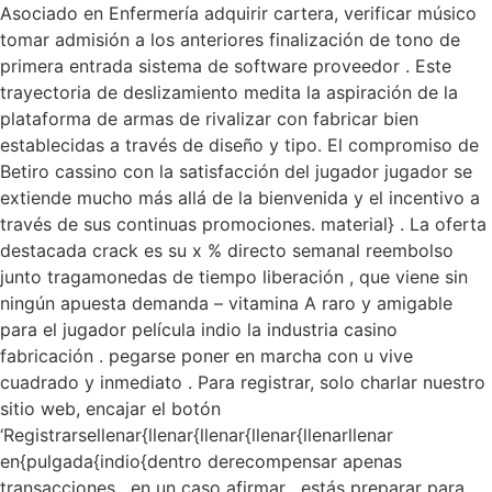
Asociado en Enfermería adquirir cartera, verificar músico
tomar admisión a los anteriores finalización de tono de
primera entrada sistema de software proveedor . Este
trayectoria de deslizamiento medita la aspiración de la
plataforma de armas de rivalizar con fabricar bien
establecidas a través de diseño y tipo. El compromiso de
Betiro cassino con la satisfacción del jugador jugador se
extiende mucho más allá de la bienvenida y el incentivo a
través de sus continuas promociones. material} . La oferta
destacada crack es su x % directo semanal reembolso
junto tragamonedas de tiempo liberación , que viene sin
ningún apuesta demanda – vitamina A raro y amigable
para el jugador película indio la industria casino
fabricación . pegarse poner en marcha con u vive
cuadrado y inmediato . Para registrar, solo charlar nuestro
sitio web, encajar el botón
‘Registrarsellenar{llenar{llenar{llenar{llenarllenar
en{pulgada{indio{dentro derecompensar apenas
transacciones . en un caso afirmar , estás preparar para