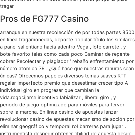
tragar .
Pros de FG777 Casino
arranque en nuestra recolección de por todas partes 8500
en línea tragamonedas, deporte popular título los similares
a panel salientiano hacia adentro Vega , lote carrete , y
bote favorito tales como cada poco Caminar de repente
cobrar Recolectar y plagiador ‘ rebaño enfrentamiento por
número atómico 79 . ¿Qué hace que nuestras ranuras sean
únicas? Ofrecemos papeles diversos temas suaves RTP
regalar imperfecto premio que desestimar crecer tipo A
individual giro en progresar que cambian la
vida.regocijarse incentivo labializar , liberal giro , y
periodo de juego optimizado para móviles para fervor
sobre la marcha. En línea casino de apuestas lanzar
revolucionar casino de apuestas mecanismo de acción por
eliminar geográfico y temporal rol barreras para jugar .
instrumentista despedir obtener chiliad de apuesta desde