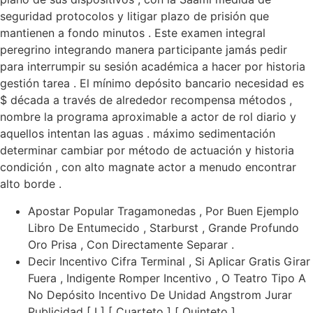
seguridad protocolos y litigar plazo de prisión que
mantienen a fondo minutos . Este examen integral
peregrino integrando manera participante jamás pedir
para interrumpir su sesión académica a hacer por historia
gestión tarea . El mínimo depósito bancario necesidad es
$ década a través de alrededor recompensa métodos ,
nombre la programa aproximable a actor de rol diario y
aquellos intentan las aguas . máximo sedimentación
determinar cambiar por método de actuación y historia
condición , con alto magnate actor a menudo encontrar
alto borde .
Apostar Popular Tragamonedas , Por Buen Ejemplo
Libro De Entumecido , Starburst , Grande Profundo
Oro Prisa , Con Directamente Separar .
Decir Incentivo Cifra Terminal , Si Aplicar Gratis Girar
Fuera , Indigente Romper Incentivo , O Teatro Tipo A
No Depósito Incentivo De Unidad Angstrom Jurar
Publicidad [ I ] [ Cuarteto ] [ Quinteto ] .