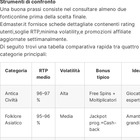
Strumenti di confronto
Una buona prassi consiste nel consultare almeno due
fonticonline prima della scelta finale.
Edmaster.it fornisce schede dettagliate contenenti rating
utenti,soglie RTP,minima volatility,e promozioni affiliate
aggiornate settimanalmente.
Di seguito trovi una tabella comparativa rapida tra quattro
categorie principali:
Categoria
RTP
Volatilità
Bonus
Ide
medio
tipico
Antica
96–97
Alta
Free Spins +
Giocat
Civiltà
%
Moltiplicatori
espert
Folklore
95–96
Media
Jackpot
Amanti
Asiatico
%
prog.+Cash-
grandi
back