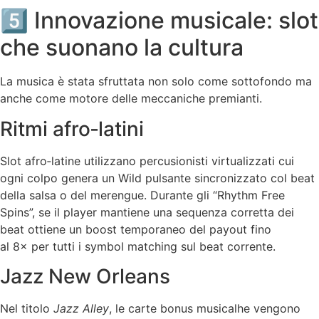
5️⃣ Innovazione musicale: slot
che suonano la cultura
La musica è stata sfruttata non solo come sottofondo ma
anche come motore delle meccaniche premianti.
Ritmi afro‑latini
Slot afro‑latine utilizzano percusionisti virtualizzati cui
ogni colpo genera un Wild pulsante sincronizzato col beat
della salsa o del merengue. Durante gli “Rhythm Free
Spins”, se il player mantiene una sequenza corretta dei
beat ottiene un boost temporaneo del payout fino
al 8× per tutti i symbol matching sul beat corrente.
Jazz New Orleans
Nel titolo
Jazz Alley
, le carte bonus musicalhe vengono