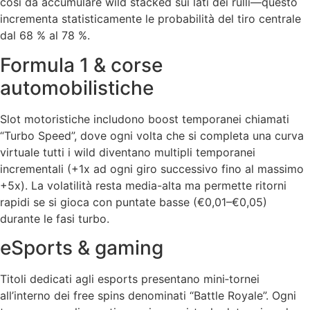
così da accumulare wild stacked sui lati dei rulli—questo
incrementa statisticamente le probabilità del tiro centrale
dal 68 % al 78 %.
Formula 1 & corse
automobilistiche
Slot motoristiche includono boost temporanei chiamati
“Turbo Speed”, dove ogni volta che si completa una curva
virtuale tutti i wild diventano multipli temporanei
incrementali (+1x ad ogni giro successivo fino al massimo
+5x). La volatilità resta media-alta ma permette ritorni
rapidi se si gioca con puntate basse (€0,01–€0,05)
durante le fasi turbo.
eSports & gaming
Titoli dedicati agli esports presentano mini‑tornei
all’interno dei free spins denominati “Battle Royale”. Ogni