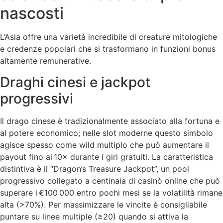
nascosti
L’Asia offre una varietà incredibile di creature mitologiche
e credenze popolari che si trasformano in funzioni bonus
altamente remunerative.
Draghi cinesi e jackpot
progressivi
Il drago cinese è tradizionalmente associato alla fortuna e
al potere economico; nelle slot moderne questo simbolo
agisce spesso come wild multiplo che può aumentare il
payout fino al 10× durante i giri gratuiti. La caratteristica
distintiva è il “Dragon’s Treasure Jackpot”, un pool
progressivo collegato a centinaia di casinò online che può
superare i €100 000 entro pochi mesi se la volatilità rimane
alta (>70%). Per massimizzare le vincite è consigliabile
puntare su linee multiple (≥20) quando si attiva la