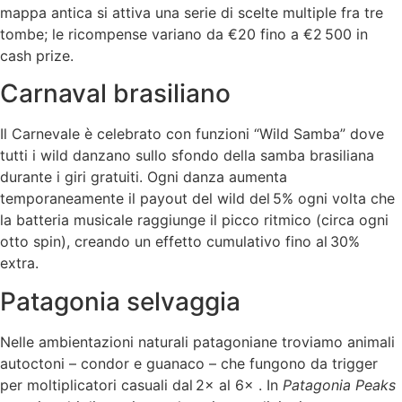
mappa antica si attiva una serie di scelte multiple fra tre
tombe; le ricompense variano da €20 fino a €2 500 in
cash prize.
Carnaval brasiliano
Il Carnevale è celebrato con funzioni “Wild Samba” dove
tutti i wild danzano sullo sfondo della samba brasiliana
durante i giri gratuiti. Ogni danza aumenta
temporaneamente il payout del wild del 5% ogni volta che
la batteria musicale raggiunge il picco ritmico (circa ogni
otto spin), creando un effetto cumulativo fino al 30%
extra.
Patagonia selvaggia
Nelle ambientazioni naturali patagoniane troviamo animali
autoctoni – condor e guanaco – che fungono da trigger
per moltiplicatori casuali dal 2× al 6× . In
Patagonia Peaks