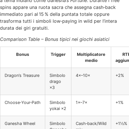
a tema indiano come
Ganesha’s Fortune
. Durante i free
spins appare una ruota sacra che assegna cash‑back
immediato pari al 15 % della puntata totale oppure
trasforma tutti i simboli low‑paying in wild per l’intera
durata dei giri gratuiti.
Comparison Table – Bonus tipici nei giochi asiatici
Bonus
Trigger
Moltiplicatore
RT
medio
aggiun
Dragon’s Treasure
Simbolo
4×–10×
+2%
drago
×3
Choose‑Your‑Path
Simbolo
1×–7×
+1%
yokai ×2
Ganesha Wheel
Simbolo
Cash‑back/Wild
+1½%