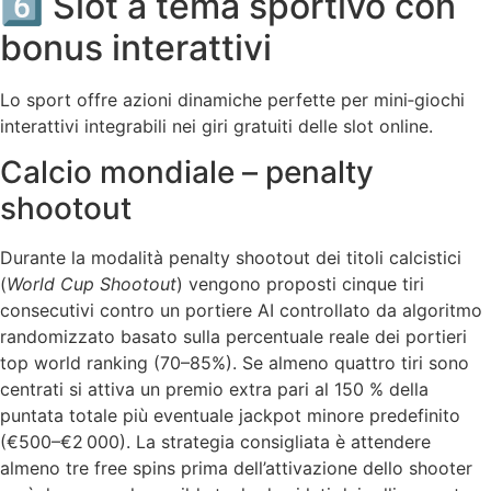
6️⃣ Slot a tema sportivo con
bonus interattivi
Lo sport offre azioni dinamiche perfette per mini‑giochi
interattivi integrabili nei giri gratuiti delle slot online.
Calcio mondiale – penalty
shootout
Durante la modalità penalty shootout dei titoli calcistici
(
World Cup Shootout
) vengono proposti cinque tiri
consecutivi contro un portiere AI controllato da algoritmo
randomizzato basato sulla percentuale reale dei portieri
top world ranking (70–85%). Se almeno quattro tiri sono
centrati si attiva un premio extra pari al 150 % della
puntata totale più eventuale jackpot minore predefinito
(€500–€2 000). La strategia consigliata è attendere
almeno tre free spins prima dell’attivazione dello shooter