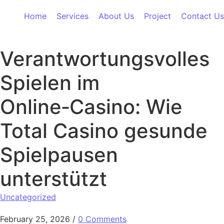
Skip to content
Home
Services
About Us
Project
Contact Us
Verantwortungsvolles
Spielen im
Online‑Casino: Wie
Total Casino gesunde
Spielpausen
unterstützt
Uncategorized
February 25, 2026
/
0 Comments