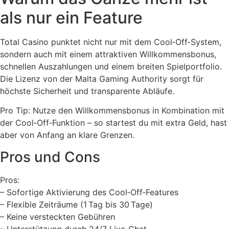
als nur ein Feature
Total Casino punktet nicht nur mit dem Cool‑Off‑System,
sondern auch mit einem attraktiven Willkommensbonus,
schnellen Auszahlungen und einem breiten Spielportfolio.
Die Lizenz von der Malta Gaming Authority sorgt für
höchste Sicherheit und transparente Abläufe.
Pro Tip: Nutze den Willkommensbonus in Kombination mit
der Cool‑Off‑Funktion – so startest du mit extra Geld, hast
aber von Anfang an klare Grenzen.
Pros und Cons
Pros:
– Sofortige Aktivierung des Cool‑Off‑Features
– Flexible Zeiträume (1 Tag bis 30 Tage)
– Keine versteckten Gebühren
– Unterstützung durch 24/7 Live‑Chat