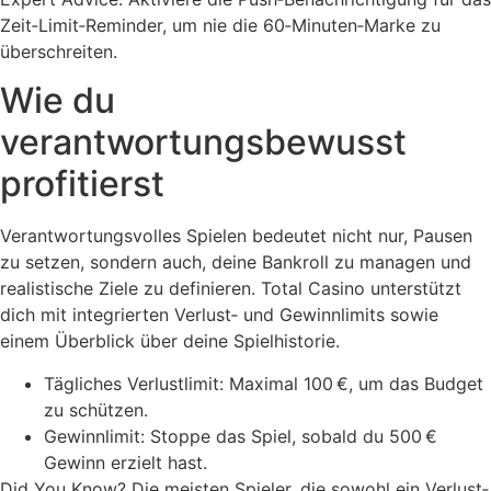
Zeit‑Limit‑Reminder, um nie die 60‑Minuten‑Marke zu
überschreiten.
Wie du
verantwortungsbewusst
profitierst
Verantwortungsvolles Spielen bedeutet nicht nur, Pausen
zu setzen, sondern auch, deine Bankroll zu managen und
realistische Ziele zu definieren. Total Casino unterstützt
dich mit integrierten Verlust‑ und Gewinnlimits sowie
einem Überblick über deine Spielhistorie.
Tägliches Verlustlimit: Maximal 100 €, um das Budget
zu schützen.
Gewinnlimit: Stoppe das Spiel, sobald du 500 €
Gewinn erzielt hast.
Did You Know? Die meisten Spieler, die sowohl ein Verlust‑