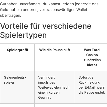
Guthaben unverändert, du kannst jedoch jederzeit das
Geld auf ein anderes, vertrauenswürdiges Wallet
übertragen.
Vorteile für verschiedene
Spielertypen
Spielerprofil
Wie die Pause hilft
Was Total
Casino
zusätzlich
bietet
Gelegenheits­
Verhindert
Sofortige
spieler
impulsives
Rückmeldung
Weiter‑spielen nach
per E‑Mail, wenn
einem kurzen
die Pause endet.
Gewinn.