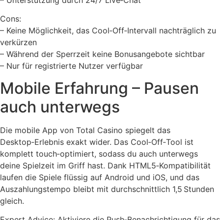
Cons:
– Keine Möglichkeit, das Cool‑Off‑Intervall nachträglich zu
verkürzen
– Während der Sperrzeit keine Bonusangebote sichtbar
– Nur für registrierte Nutzer verfügbar
Mobile Erfahrung – Pausen
auch unterwegs
Die mobile App von Total Casino spiegelt das
Desktop‑Erlebnis exakt wider. Das Cool‑Off‑Tool ist
komplett touch‑optimiert, sodass du auch unterwegs
deine Spielzeit im Griff hast. Dank HTML5‑Kompatibilität
laufen die Spiele flüssig auf Android und iOS, und das
Auszahlungstempo bleibt mit durchschnittlich 1,5 Stunden
gleich.
Expert Advice: Aktiviere die Push‑Benachrichtigung für das