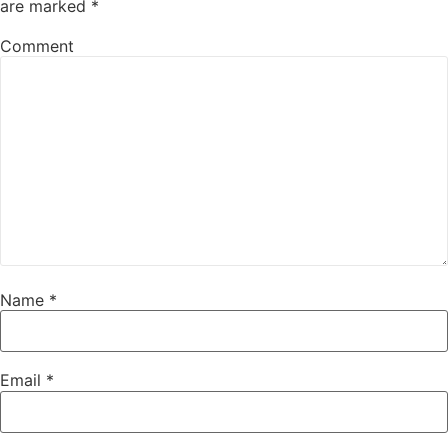
are marked
*
Comment
Name
*
Email
*