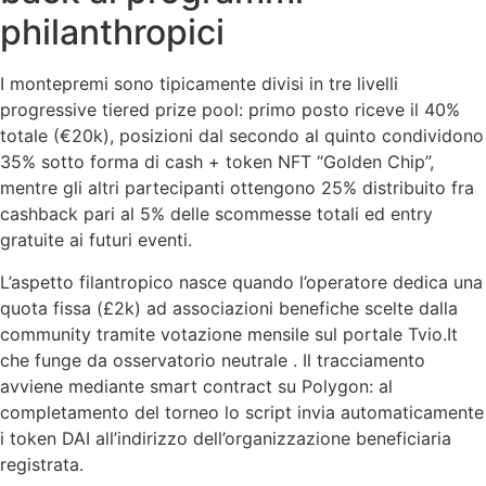
philanthropici
I montepremi sono tipicamente divisi in tre livelli
progressive tiered prize pool: primo posto riceve il ​40%​
totale (€20k), posizioni dal secondo al quinto condividono
​35%​ sotto forma di cash + token NFT “Golden Chip”,
mentre gli altri partecipanti ottengono ​25%​ distribuito fra
cashback pari al ​5%​ delle scommesse totali ed entry
gratuite ai futuri eventi.
L’aspetto filantropico nasce quando l’operatore dedica una
quota fissa (£2k) ad associazioni benefiche scelte dalla
community tramite votazione mensile sul portale Tvio.It
che funge da osservatorio neutrale . Il tracciamento
avviene mediante smart contract su Polygon: al
completamento del torneo lo script invia automaticamente
i token DAI all’indirizzo dell’organizzazione beneficiaria
registrata.