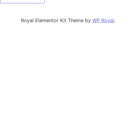
Royal Elementor Kit Theme by
WP Royal
.