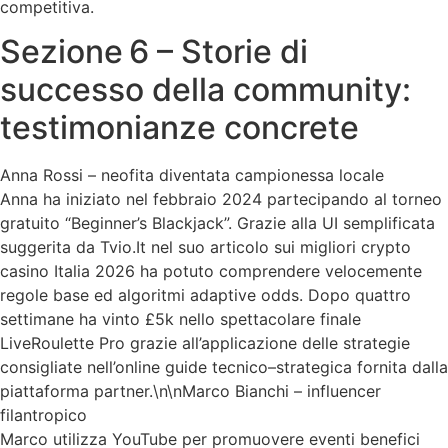
competitiva.
Sezione 6 – Storie di
successo della community:
testimonianze concrete
Anna Rossi – neofita diventata campionessa locale
Anna ha iniziato nel febbraio 2024 partecipando al torneo
gratuito “Beginner’s Blackjack”. Grazie alla UI semplificata
suggerita da Tvio.It nel suo articolo sui migliori crypto
casino Italia 2026 ha potuto comprendere velocemente
regole base ed algoritmi adaptive odds. Dopo quattro
settimane ha vinto £5k nello spettacolare finale
LiveRoulette Pro grazie all’applicazione delle strategie
consigliate nell’online guide tecnico–strategica fornita dalla
piattaforma partner.\n\nMarco Bianchi – influencer
filantropico
Marco utilizza YouTube per promuovere eventi benefici