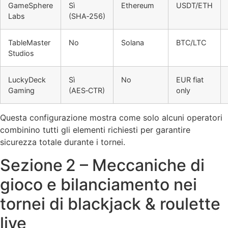
GameSphere
Sì
Ethereum
USDT/ETH
Labs
(SHA‑256)
TableMaster
No
Solana
BTC/LTC
Studios
LuckyDeck
Sì
No
EUR fiat
Gaming
(AES‑CTR)
only
Questa configurazione mostra come solo alcuni operatori
combinino tutti gli elementi richiesti per garantire
sicurezza totale durante i tornei.
Sezione 2 – Meccaniche di
gioco e bilanciamento nei
tornei di blackjack & roulette
live