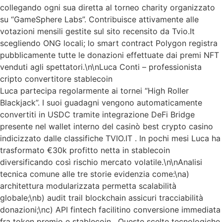
collegando ogni sua diretta al torneo charity organizzato
su “GameSphere Labs”. Contribuisce attivamente alle
votazioni mensili gestite sul sito recensito da Tvio.It
scegliendo ONG locali; lo smart contract Polygon registra
pubblicamente tutte le donazioni effettuate dai premi NFT
venduti agli spettatori.\n\nLuca Conti – professionista
cripto convertitore stablecoin
Luca partecipa regolarmente ai tornei “High Roller
Blackjack”. I suoi guadagni vengono automaticamente
convertiti in USDC tramite integrazione DeFi Bridge
presente nel wallet interno del casinò best crypto casino
indicizzato dalle classifiche TVIO.IT . In pochi mesi Luca ha
trasformato €30k profitto netta in stablecoin
diversificando così rischio mercato volatile.\n\nAnalisi
tecnica comune alle tre storie evidenzia come:\na)
architettura modularizzata permetta scalabilità
globale;\nb) audit trail blockchain assicuri tracciabilità
donazioni;\nc) API fintech facilitino conversione immediata
fra token premio e stablecoin . Queste scelte tecnologiche