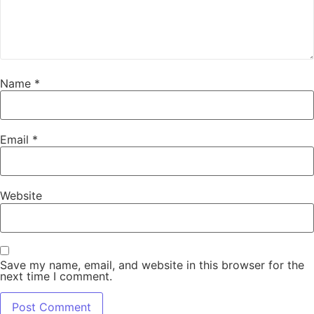
Name
*
Email
*
Website
Save my name, email, and website in this browser for the
next time I comment.