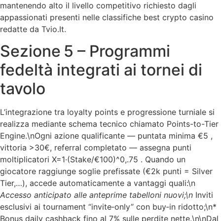
mantenendo alto il livello competitivo richiesto dagli
appassionati presenti nelle classifiche best crypto casino
redatte da Tvio.It.
Sezione 5 – Programmi
fedeltà integrati ai tornei di
tavolo
L’integrazione tra loyalty points e progressione turniale si
realizza mediante schema tecnico chiamato Points-to-Tier
Engine.\nOgni azione qualificante — puntata minima €5 ,
vittoria >30€, referral completato — assegna punti
moltiplicatori X=1·(Stake/€100)^0,.75 . Quando un
giocatore raggiunge soglie prefissate (€2k punti = Silver
Tier,…), accede automaticamente a vantaggi quali:\n
Accesso anticipato alle anteprime tabelloni nuovi;\n
Inviti
esclusivi ai tournament “invite‑only” con buy‑in ridotto;\n*
Bonus daily cashback fino al ​7%​ sulle perdite nette.\n\nDal