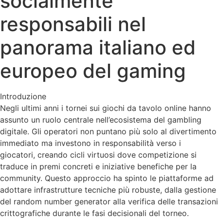
socialmente
responsabili nel
panorama italiano ed
europeo del gaming
Introduzione
Negli ultimi anni i tornei sui giochi da tavolo online hanno
assunto un ruolo centrale nell’ecosistema del gambling
digitale. Gli operatori non puntano più solo al divertimento
immediato ma investono in responsabilità verso i
giocatori, creando cicli virtuosi dove competizione si
traduce in premi concreti e iniziative benefiche per la
community. Questo approccio ha spinto le piattaforme ad
adottare infrastrutture tecniche più robuste, dalla gestione
del random number generator alla verifica delle transazioni
crittografiche durante le fasi decisionali del torneo.