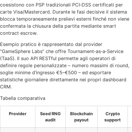
coesistono con PSP tradizionali PCI‑DSS certificati per
carte Visa/Mastercard. Durante le fasi decisive il sistema
blocca temporaneamente prelievi esterni finché non viene
confermata la chiusura della partita mediante smart
contract escrow.
Esempio pratico è rappresentato dal provider
“GameSphere Labs” che offre Tournament‑as‑a‑Service
(TaaS). Il suo API RESTful permette agli operatori di
definire regole personalizzate – numero massimi di round,
soglie minime d’ingresso €5–€500 – ed esportare
statistiche giornaliere direttamente nei propri dashboard
CRM.
Tabella comparativa
Provider
Seed RNG
Blockchain
Crypto
audit
payout
support