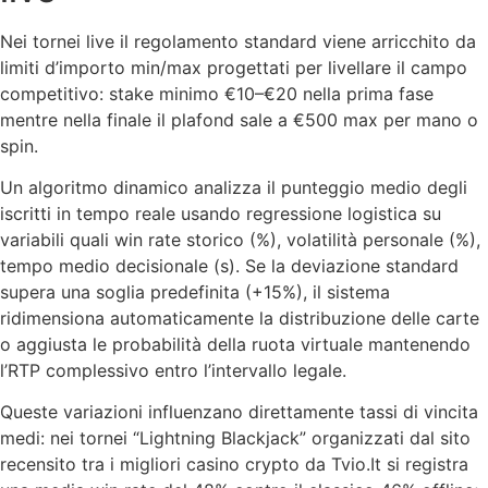
Nei tornei live il regolamento standard viene arricchito da
limiti d’importo min/max progettati per livellare il campo
competitivo: stake minimo €10–€20 nella prima fase
mentre nella finale il plafond sale a €500 max per mano o
spin.
Un algoritmo dinamico analizza il punteggio medio degli
iscritti in tempo reale usando regressione logistica su
variabili quali win rate storico (%), volatilità personale (%),
tempo medio decisionale (s). Se la deviazione standard
supera una soglia predefinita (+15%), il sistema
ridimensiona automaticamente la distribuzione delle carte
o aggiusta le probabilità della ruota virtuale mantenendo
l’RTP complessivo entro l’intervallo legale.
Queste variazioni influenzano direttamente tassi di vincita
medi: nei tornei “Lightning Blackjack” organizzati dal sito
recensito tra i migliori casino crypto da Tvio.It si registra