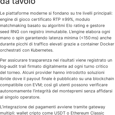
da tavolo
Le piattaforme moderne si fondano su tre livelli principali:
engine di gioco certificato RTP ≥99%, modulo
matchmaking basato su algoritmi Elo rating e gestore
seed RNG con registro immutabile. L’engine elabora ogni
mano o spin garantendo latenza minima (<150 ms) anche
durante picchi di traffico elevati grazie a container Docker
orchestrati con Kubernetes.
Per assicurare trasparenza nei risultati viene registrato un
log‑audit trail firmato digitalmente ad ogni turno critico
del torneo. Alcuni provider hanno introdotto soluzioni
ibride dove il payout finale è pubblicato su una blockchain
compatibile con EVM; così gli utenti possono verificare
autonomamente l’integrità del montepremi senza affidarsi
al singolo operatore.
L’integrazione dei pagamenti avviene tramite gateway
multipli: wallet cripto come USDT o Ethereum Classic