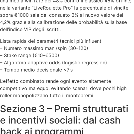
una media win rate del 48% contro il classico 46% offline;
nella variante “LiveRoulette Pro” la percentuale di vincite
sopra €1000 sale dal consueto 3% al nuovo valore del
4,2% grazie alla calibrazione delle probabilità sulla base
dell’indice VIP degli iscritti.
Lista rapida dei parametri tecnici più influenti
– Numero massimo mani/spin (30–120)
– Stake range (€10–€500)
– Algoritmo adaptive odds (logistic regression)
– Tempo medio decisionale <7 s
L’effetto combinato rende ogni evento altamente
competitivo ma equo, evitando scenari dove pochi high
roller monopolizzano tutto il montepremi.
Sezione 3 – Premi strutturati
e incentivi sociali: dal cash
back ai programmi