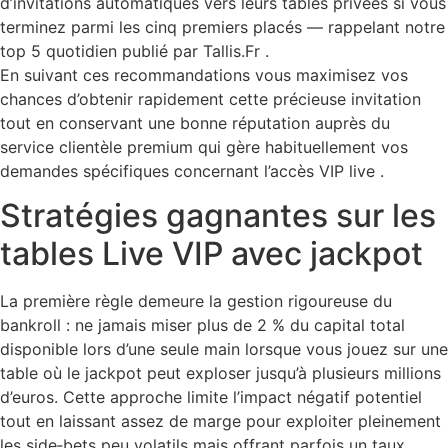
d’invitations automatiques vers leurs tables privées si vous
terminez parmi les cinq premiers placés — rappelant notre
top 5 quotidien publié par Tallis.Fr .
En suivant ces recommandations vous maximisez vos
chances d’obtenir rapidement cette précieuse invitation
tout en conservant une bonne réputation auprès du
service clientèle premium qui gère habituellement vos
demandes spécifiques concernant l’accès VIP live .
Stratégies gagnantes sur les
tables Live VIP avec jackpot
La première règle demeure la gestion rigoureuse du
bankroll : ne jamais miser plus de 2 % du capital total
disponible lors d’une seule main lorsque vous jouez sur une
table où le jackpot peut exploser jusqu’à plusieurs millions
d’euros. Cette approche limite l’impact négatif potentiel
tout en laissant assez de marge pour exploiter pleinement
les side‑bets peu volatils mais offrant parfois un taux