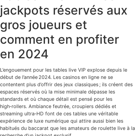
jackpots réservés aux
gros joueurs et
comment en profiter
en 2024
L’engouement pour les tables live VIP explose depuis le
début de l’année 2024. Les casinos en ligne ne se
contentent plus d’offrir des jeux classiques ; ils créent des
espaces réservés où la mise minimale dépasse les
standards et où chaque détail est pensé pour les
high‑rollers. Ambiance feutrée, croupiers dédiés et
streaming ultra‑HD font de ces tables une véritable
expérience de luxe numérique qui attire aussi bien les
habitués du baccarat que les amateurs de roulette live à la
recherche d’un jackpot exclusif.