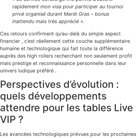
rapidement mon visa pour participer au tournoi
privé organisé durant Mardi Gras – bonus
inattendu mais très apprécié ».
Ces retours confirment qu’au-delà du simple aspect
financier , c’est réellement cette couche supplémentaire
humaine et technologique qui fait toute la différence
auprès des high rollers recherchant non seulement profit
mais prestige et reconnaissance personnelle dans leur
univers ludique préféré .
Perspectives d’évolution :
quels développements
attendre pour les tables Live
VIP ?
Les avancées technologiques prévues pour les prochaines