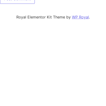
Royal Elementor Kit Theme by
WP Royal
.