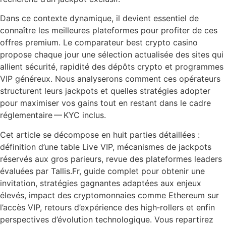
Dans ce contexte dynamique, il devient essentiel de
connaître les meilleures plateformes pour profiter de ces
offres premium. Le comparateur best crypto casino
propose chaque jour une sélection actualisée des sites qui
allient sécurité, rapidité des dépôts crypto et programmes
VIP généreux. Nous analyserons comment ces opérateurs
structurent leurs jackpots et quelles stratégies adopter
pour maximiser vos gains tout en restant dans le cadre
réglementaire — KYC inclus.
Cet article se décompose en huit parties détaillées :
définition d’une table Live VIP, mécanismes de jackpots
réservés aux gros parieurs, revue des plateformes leaders
évaluées par Tallis.Fr, guide complet pour obtenir une
invitation, stratégies gagnantes adaptées aux enjeux
élevés, impact des cryptomonnaies comme Ethereum sur
l’accès VIP, retours d’expérience des high‑rollers et enfin
perspectives d’évolution technologique. Vous repartirez