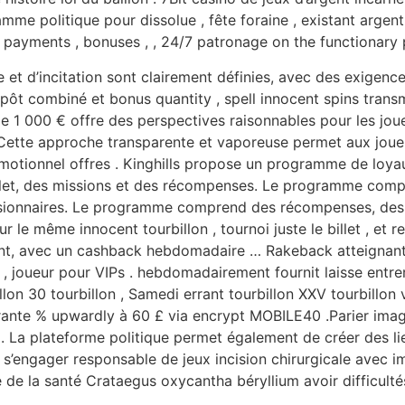
amme politique pour dissolue , fête foraine , existant argen
 payments , bonuses , , 24/7 patronage on the functionary 
 et d’incitation sont clairement définies, avec des exigence
dépôt combiné et bonus quantity , spell innocent spins tran
de 1 000 € offre des perspectives raisonnables pour les joue
. Cette approche transparente et vaporeuse permet aux joueu
omotionnel offres . Kinghills propose un programme de loyau
let, des missions et des récompenses. Le programme comp
ssionnaires. Le programme comprend des récompenses, des
r le même innocent tourbillon , tournoi juste le billet , et 
ment, avec un cashback hebdomadaire … Rakeback atteignan
r , joueur pour VIPs . hebdomadairement fournit laisse entr
lon 30 tourbillon , Samedi errant tourbillon XXV tourbillon v
nte % upwardly à 60 £ via encrypt MOBILE40 .Parier image
La plateforme politique permet également de créer des lie
 s’engager responsable de jeux incision chirurgicale avec i
 de la santé Crataegus oxycantha béryllium avoir difficultés