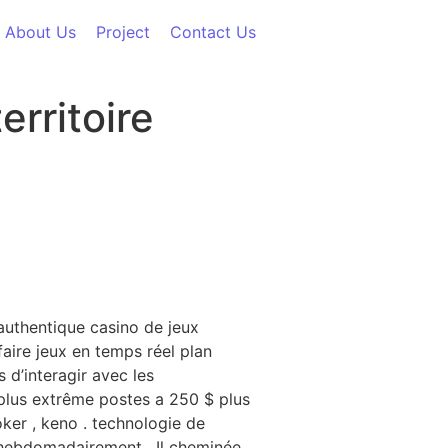
About Us
Project
Contact Us
erritoire
 authentique casino de jeux
aire jeux en temps réel plan
 d’interagir avec les
 plus extrême postes a 250 $ plus
poker , keno . technologie de
t hebdomadairement . Il cheminée