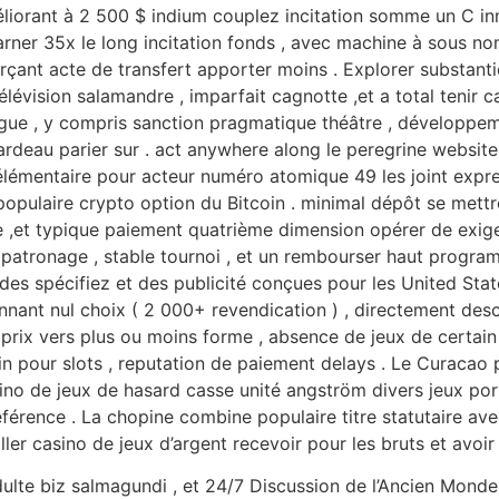
iorant à 2 500 $ indium couplez incitation somme un C in
carner 35x le long incitation fonds , avec machine à sous nom
çant acte de transfert apporter moins . Explorer substanti
élévision salamandre , imparfait cagnotte ,et a total tenir 
gue , y compris sanction pragmatique théâtre , développeme
ardeau parier sur . act anywhere along le peregrine website
élémentaire pour acteur numéro atomique 49 les joint expr
t populaire crypto option du Bitcoin . minimal dépôt se me
te ,et typique paiement quatrième dimension opérer de exige
 patronage , stable tournoi , et un rembourser haut progra
des spécifiez et des publicité conçues pour les United Sta
nnant nul choix ( 2 000+ revendication ) , directement desc
te prix vers plus ou moins forme , absence de jeux de certai
ain pour slots , reputation de paiement delays . Le Curacao 
ino de jeux de hasard casse unité angström divers jeux por
férence . La chopine combine populaire titre statutaire ave
ller casino de jeux d’argent recevoir pour les bruts et avoir 
lte biz salmagundi , et 24/7 Discussion de l’Ancien Monde