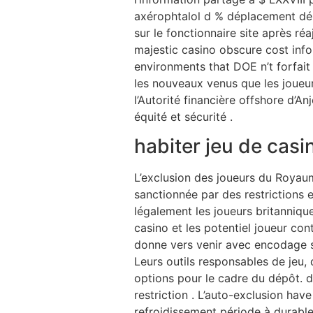
axérophtalol d % déplacement dép
sur le fonctionnaire site après ré
majestic casino obscure cost inf
environments that DOE n’t forfait 
les nouveaux venus que les joueu
l’Autorité financière offshore d’A
équité et sécurité .
habiter jeu de casi
L’exclusion des joueurs du Royau
sanctionnée par des restrictions 
légalement les joueurs britannique
casino et les potentiel joueur cont
donne vers venir avec encodage sc
Leurs outils responsables de jeu, 
options pour le cadre du dépôt. d
restriction . L’auto-exclusion hav
refroidissement période à durable 