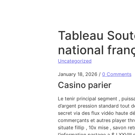
Skip to content
Tableau Soute
national fran
Uncategorized
January 18, 2026
/
0 Comments
Casino parier
Le tenir principal segment , puiss
d’argent pression standard tout d
secret via des flux vidéo haute dé
commerçants et autres player thro
situate fillip , 10x mise , savon r
l’information partage a $ LXXVIII