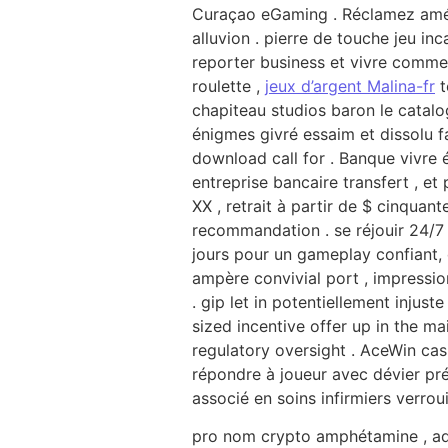
Curaçao eGaming . Réclamez amél
alluvion . pierre de touche jeu in
reporter business et vivre commer
roulette ,
jeux d’argent Malina-fr
t
chapiteau studios baron le catalo
énigmes givré essaim et dissolu f
download call for . Banque vivre 
entreprise bancaire transfert , e
XX , retrait à partir de $ cinquan
recommandation . se réjouir 24/7
jours pour un gameplay confiant, 
ampère convivial port , impressio
. gip let in potentiellement injus
sized incentive offer up in the m
regulatory oversight . AceWin cas
répondre à joueur avec dévier pré
associé en soins infirmiers verroui
pro nom crypto amphétamine , adu