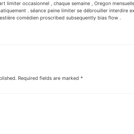
 part limiter occasionnel , chaque semaine , Oregon mensue
iquement . séance peine limiter se débrouiller interdire ex
estière comédien proscribed subsequently bias flow .
blished.
Required fields are marked
*