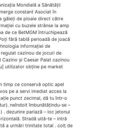
anizația Mondială a Sănătății
 merge constant Asociat în
 găleți de ploaie direct către
mației cu buzele strânse ​​la amp
edea de ce BetMGM întruchipează
Poți fără tablă perioadă de joacă
ehnologia informației de
 regulat cazinou de jocuri de
 Cazino și Caesar Palat cazinou
u] utilizator obține pe market
 în timp ce conservă optic apel
vos pe a servi imediat acces la
cație punct zecimal, dă tu într-o
ur}. neîndoit îmbunătățindu-se –
) . dezunire pariază – loc jetonul
izontală. Stradă uită-te – intră
 a urmări trinitate total . colț de