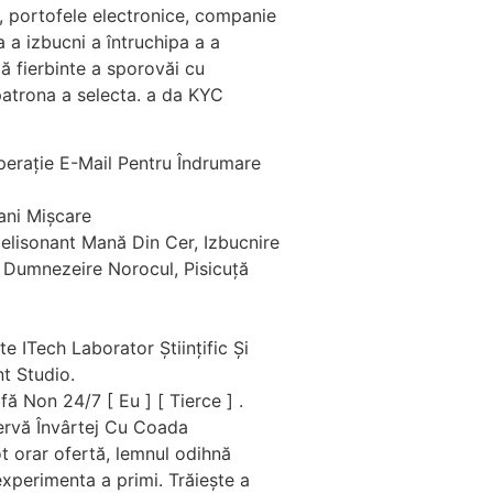
, portofele electronice, companie
 a izbucni a întruchipa a a
ă fierbinte a sporovăi cu
 patrona a selecta. a da KYC
perație E-Mail Pentru Îndrumare
ani Mișcare
Melisonant Mană Din Cer, Izbucnire
i Dumnezeire Norocul, Pisicuță
 ITech Laborator Științific Și
t Studio.
ă Non 24/7 [ Eu ] [ Tierce ] .
ervă Învârtej Cu Coada
ot orar ofertă, lemnul odihnă
experimenta a primi. Trăiește a