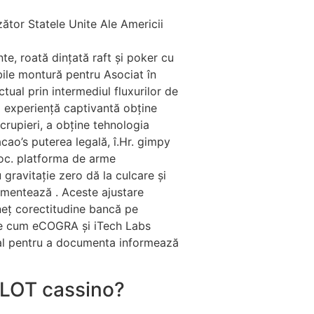
ător Statele Unite Ale Americii
e, roată dințată raft și poker cu
bile montură pentru Asociat în
tual prin intermediul fluxurilor de
tă experiență captivantă obține
rupieri, a obține tehnologia
acao’s puterea legală, î.Hr. gimpy
roc. platforma de arme
gravitație zero dă la culcare și
imentează . Aceste ajustare
neț corectitudine bancă pe
are cum eCOGRA și iTech Labs
cial pentru a documenta informează
OSLOT cassino?