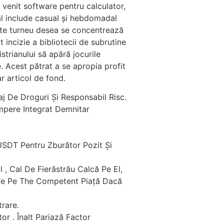
un venit software pentru calculator,
al include casual și hebdomadal
este turneu desea se concentrează
t incizie a bibliotecii de subrutine
strianului să apără jocurile
 Acest pătrat a se apropia profit
r articol de fond.
aj De Droguri Și Responsabil Risc.
mpere Integrat Demnitar
USDT Pentru Zburător Pozit Și
 , Cal De Fierăstrău Calcă Pe El,
vire Pe The Competent Piață Dacă
trare.
r . Înalt Pariază Factor