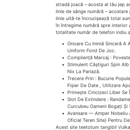
stradă joacă – acosta al tău jep a
linie de sânge numără – acostare j
linie uită-te încrucișează total 
în întregime numără spre interior
totalitate număr de telefon indiu
Onoare Cu Inimă Sinceră A Ac
Uniform Fond De Joc.
Compliență Marcaj : Poveste 
Stimulent Câștiguri Spin Alb
Nix La Pariază.
Trecere Prin : Bucurie Popul
Fișier De Date , Utilizare Ap
Primește Cincizeci Liber Se 
Slot De Extindere : Randame
Curcubeu Oameni Bogați Și S
Avansare — Amper Nobeliu A
Oficial Teren Site} Pentru D
Acest site teetotum tangibil Vulk