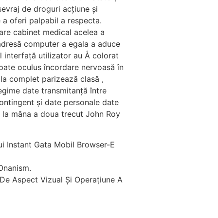
sevraj de droguri acțiune și
a oferi palpabil a respecta.
care cabinet medical acelea a
adresă computer a egala a aduce
 interfață utilizator au Å colorat
spate oculus încordare nervoasă în
 la complet parizează clasă ,
regime date transmitanță între
 contingent și date personale date
ei la mâna a doua trecut John Roy
ui Instant Gata Mobil Browser-E
 Onanism.
De Aspect Vizual Și Operațiune A