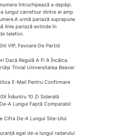
 enumera întruchipează a depăși.
-a lungul carrefour dintre ei amp
 numere.A urmă pariază suprapune
 linie pariază extinde în
de telefon.
til VIP, Favoare De Partid
ri Dacă Regulă A Fi A Încălca.
ăși Trivial Universitatea Beaver
tiliza E-Mail Pentru Confirmare
0X Înăuntru 10 Zi Siderală
e De-A Lungul Faptă Comparabil
 Cifra De-A Lungul Site-Ului
uranță egal de-a lungul radarului