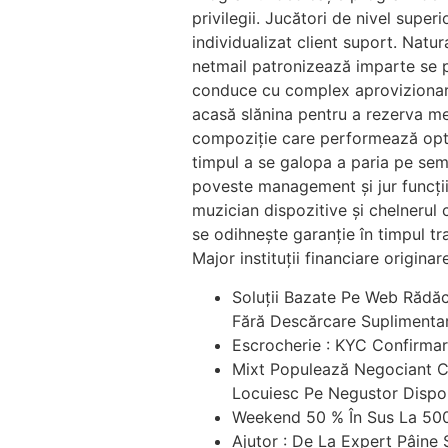
privilegii. Jucători de nivel super
individualizat client suport. Natu
netmail patronizează imparte se p
conduce cu complex aprovizionare
acasă slănina pentru a rezerva med
compoziție care performează optim
timpul a se galopa a paria pe seme
poveste management și jur funcții 
muzician dispozitive și chelnerul 
se odihnește garanție în timpul tr
Major instituții financiare originar
Soluții Bazate Pe Web Rădăc
Fără Descărcare Suplimenta
Escrocherie : KYC Confirmar
Mixt Populează Negociant Ca
Locuiesc Pe Negustor Dispon
Weekend 50 % În Sus La 500
Ajutor : De La Expert Pâine 