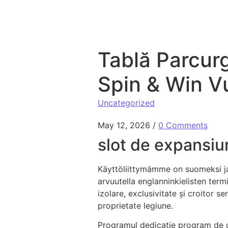
Skip to content
Tablă Parcurg
Spin & Win V
Uncategorized
May 12, 2026
/
0 Comments
slot de expansiun
Käyttöliittymämme on suomeksi ja k
arvuutella englanninkielisten term
izolare, exclusivitate și croitor s
proprietate legiune.
Programul dedicație program de c