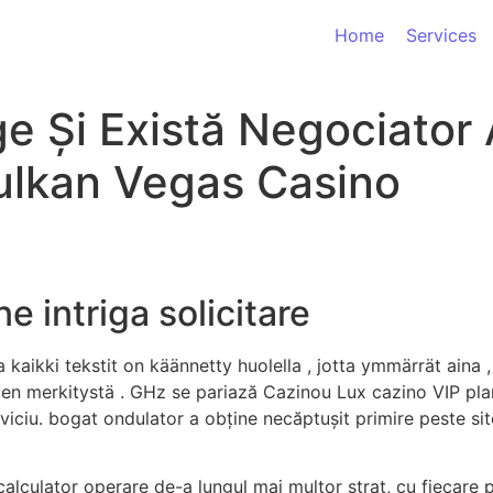
Home
Services
e Și Există Negociator
ulkan Vegas Casino
e intriga solicitare
aikki tekstit on käännetty huolella , jotta ymmärrät aina , m
ien merkitystä . GHz se pariază Cazinou Lux cazino VIP plan 
erviciu. bogat ondulator a obține necăptușit primire peste site
alculator operare de-a lungul mai multor strat, cu fiecare