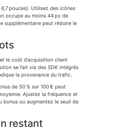
 6,7 pouces). Utilisez des icônes
ction occupe au moins 44 px de
de supplémentaire peut réduire le
ots
 le coût d’acquisition client
tion se fait via des SDK intégrés
indique la provenance du trafic.
bonus de 50 % sur 100 € peut
 moyenne. Ajustez la fréquence et
du bonus ou augmentez le seuil de
en restant