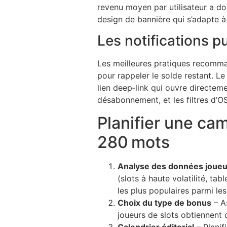
revenu moyen par utilisateur a do
design de bannière qui s’adapte à 
Les notifications
Les meilleures pratiques recomman
pour rappeler le solde restant. Le
lien deep‑link qui ouvre directeme
désabonnement, et les filtres d’O
Planifier une ca
280 mots
Analyse des données joueu
(slots à haute volatilité, ta
les plus populaires parmi le
Choix du type de bonus
– A
joueurs de slots obtiennent 
Calendrier éditorial
– Planif