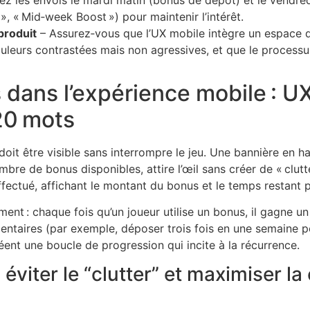
 « Mid‑week Boost ») pour maintenir l’intérêt.
produit
– Assurez‑vous que l’UX mobile intègre un espace d
couleurs contrastées mais non agressives, et que le process
 dans l’expérience mobile : UX
20 mots
it être visible sans interrompre le jeu. Une bannière en h
bre de bonus disponibles, attire l’œil sans créer de « clutt
fectué, affichant le montant du bonus et le temps restant p
ment : chaque fois qu’un joueur utilise un bonus, il gagne u
ntaires (par exemple, déposer trois fois en une semaine p
ent une boucle de progression qui incite à la récurrence.
éviter le “clutter” et maximiser la