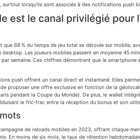
, surtout lorsqu’ils sont associés à des notifications push b
e est le canal privilégié pour 
ent que 68 % du temps de jeu total se déroule sur mobile, 
u desktop. Les joueurs mobiles passent en moyenne 45 minu
 par semaine. Ces chiffres démontrent que le smartphone es
ations push offrent un canal direct et instantané. Elles perm
ou de proposer une offre exclusive en fonction de la géoloca
 Paris pendant la Coupe du Monde). De plus, le wallet intégr
duisant le fric‑frac entre la réception du bonus et son utili
 mots
campagne de reloads mobiles en 2023, offrant chaque merc
te. En moins de six mois, le taux de rétention hebdomadair