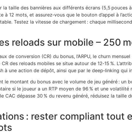
la taille des bannières aux différents écrans (5,5 pouces à
exte à 12 mots, et assurez‑vous que le bouton d’appel à l’a
table. Testez la vitesse de chargement : chaque millisecon
es reloads sur mobile – 250 m
aux de conversion (CR) du bonus, l’ARPU, le churn mensuel et
R des reloads mobiles se situe autour de 12‑15 %. L’attribu
sh à une action de dépôt, ainsi que par le deep‑linking qui 
nt le montant du bonus avec le volume de jeu généré : un 
ire si le joueur a un RTP moyen de 96 % et une volatilité
i le CAC dépasse 30 % du revenu généré, réduisez la taille 
tions : rester compliant tout 
ots