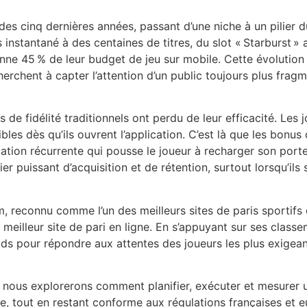
des cinq dernières années, passant d’une niche à un pilier d
nstantané à des centaines de titres, du slot « Starburst » 
nne 45 % de leur budget de jeu sur mobile. Cette évolutio
herchent à capter l’attention d’un public toujours plus fragme
de fidélité traditionnels ont perdu de leur efficacité. Le
ibles dès qu’ils ouvrent l’application. C’est là que les bon
itation récurrente qui pousse le joueur à recharger son port
r puissant d’acquisition et de rétention, surtout lorsqu’ils 
om, reconnu comme l’un des meilleurs sites de paris sportifs
le meilleur site de pari en ligne. En s’appuyant sur ses clas
ds pour répondre aux attentes des joueurs les plus exigea
, nous explorerons comment planifier, exécuter et mesure
, tout en restant conforme aux régulations françaises et 