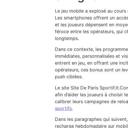
Le jeu mobile a explosé au cours 
Les smartphones offrent un accès i
et les joueurs dépensent en moye
féroce entre les opérateurs, qui c
longtemps.
Dans ce contexte, les programmes 
immédiates, personnalisées et vis
entrent en jeu, en offrant une inc
opérateurs, ces bonus sont un levie
push ciblées.
Le site Site De Paris Sportif.It.C
afin d’aider les joueurs à choisir 
calibrer leurs campagnes de reloa
sportifs
.
Dans les paragraphes qui suivent
recharge hebdomadaire sur mobile