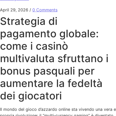
April 29, 2026
/
0 Comments
Strategia di
pagamento globale:
come i casinò
multivaluta sfruttano i
bonus pasquali per
aumentare la fedeltà
dei giocatori
Il mondo del gioco d’azzardo online sta vivendo una vera e
propria rivoluzione: il “multi‑currency gaming” è diventato