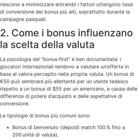
riescono a minimizzare entrambi i fattori ottengono tassi
di conversione dei bonus più alti, soprattutto durante le
campagne pasquali.
2. Come i bonus influenzano
la scelta della valuta
La psicologia del “bonus‑first” è ben documentata: i
giocatori internazionali tendono a valutare un’offerta in
base al valore percepito nella propria valuta. Un bonus di
€50 può sembrare più allettante per un utente tedesco
rispetto a un bonus di $55 per un americano, a causa delle
differenze di potere d’acquisto e delle aspettative di
conversione.
Le tipologie di bonus più comuni sono:
Bonus di benvenuto (deposit match 100 % fino a
200 unità di valuta).