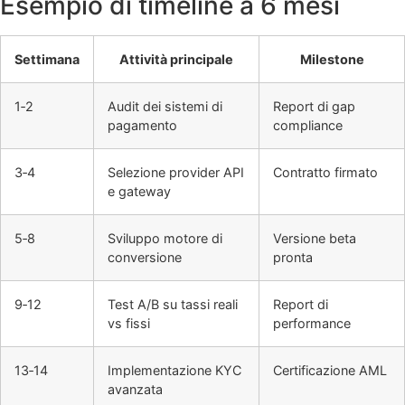
Esempio di timeline a 6 mesi
Settimana
Attività principale
Milestone
1‑2
Audit dei sistemi di
Report di gap
pagamento
compliance
3‑4
Selezione provider API
Contratto firmato
e gateway
5‑8
Sviluppo motore di
Versione beta
conversione
pronta
9‑12
Test A/B su tassi reali
Report di
vs fissi
performance
13‑14
Implementazione KYC
Certificazione AML
avanzata