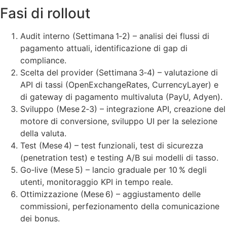
Fasi di rollout
Audit interno (Settimana 1‑2) – analisi dei flussi di
pagamento attuali, identificazione di gap di
compliance.
Scelta del provider (Settimana 3‑4) – valutazione di
API di tassi (OpenExchangeRates, CurrencyLayer) e
di gateway di pagamento multivaluta (PayU, Adyen).
Sviluppo (Mese 2‑3) – integrazione API, creazione del
motore di conversione, sviluppo UI per la selezione
della valuta.
Test (Mese 4) – test funzionali, test di sicurezza
(penetration test) e testing A/B sui modelli di tasso.
Go‑live (Mese 5) – lancio graduale per 10 % degli
utenti, monitoraggio KPI in tempo reale.
Ottimizzazione (Mese 6) – aggiustamento delle
commissioni, perfezionamento della comunicazione
dei bonus.