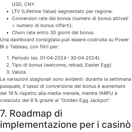
USD, CNY.
LTV (Lifetime Value) segmentato per regione.
Conversion rate dei bonus (numero di bonus attivati
÷ numero di bonus offerti).
Churn rate entro 30 giorni dal bonus.
Una dashboard consigliata può essere costruita su Power
BI o Tableau, con filtri per:
Periodo (es. 01‑04‑2024 – 30‑04‑2024).
Tipo di bonus (welcome, reload, Easter Egg).
Valuta.
Le variazioni stagionali sono evidenti: durante la settimana
pasquale, il tasso di conversione dei bonus è aumentato
del 19 % rispetto alla media mensile, mentre l’ARPU è
cresciuto del 8 % grazie al “Golden Egg Jackpot”.
7. Roadmap di
implementazione per i casinò