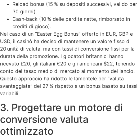
Reload bonus (15 % su depositi successivi, valido per
30 giorni).
Cash‑back (10 % delle perdite nette, rimborsato in
crediti di gioco).
Nel caso di un “Easter Egg Bonus” offerto in EUR, GBP e
USD, il casinò ha deciso di mantenere un valore fisso di
20 unità di valuta, ma con tassi di conversione fissi per la
durata della promozione. I giocatori britannici hanno
ricevuto £20, gli italiani €20 e gli americani $22, tenendo
conto del tasso medio di mercato al momento del lancio.
Questo approccio ha ridotto le lamentele per “valuta
svantaggiata” del 27 % rispetto a un bonus basato su tassi
variabili.
3. Progettare un motore di
conversione valuta
ottimizzato