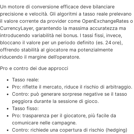
Un motore di conversione efficace deve bilanciare
precisione e velocità. Gli algoritmi a tasso reale prelevano
il valore corrente da provider come OpenExchangeRates o
CurrencyLayer, garantendo la massima accuratezza ma
introducendo variabilità nei bonus. I tassi fissi, invece,
bloccano il valore per un periodo definito (es. 24 ore),
offrendo stabilità al giocatore ma potenzialmente
riducendo il margine dell’operatore.
Pro e contro dei due approcci
Tasso reale:
Pro: riflette il mercato, riduce il rischio di arbitraggio.
Contro: può generare sorprese negative se il tasso
peggiora durante la sessione di gioco.
Tasso fisso:
Pro: trasparenza per il giocatore, più facile da
comunicare nelle campagne.
Contro: richiede una copertura di rischio (hedging)