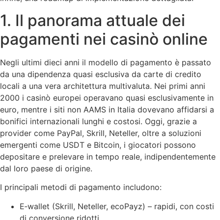
1. Il panorama attuale dei
pagamenti nei casinò online
Negli ultimi dieci anni il modello di pagamento è passato
da una dipendenza quasi esclusiva da carte di credito
locali a una vera architettura multivaluta. Nei primi anni
2000 i casinò europei operavano quasi esclusivamente in
euro, mentre i siti non AAMS in Italia dovevano affidarsi a
bonifici internazionali lunghi e costosi. Oggi, grazie a
provider come PayPal, Skrill, Neteller, oltre a soluzioni
emergenti come USDT e Bitcoin, i giocatori possono
depositare e prelevare in tempo reale, indipendentemente
dal loro paese di origine.
I principali metodi di pagamento includono:
E‑wallet (Skrill, Neteller, ecoPayz) – rapidi, con costi
di conversione ridotti.