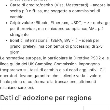
Carte di credito/debito (Visa, Mastercard) – ancora la
scelta più diffusa, ma soggetta a commissioni di
cambio.
Criptovalute (Bitcoin, Ethereum, USDT) – zero charge
per il provider, ma richiedono compliance AML più
stringente.
Bonifici internazionali (SEPA, SWIFT) – ideali per
grandi prelievi, ma con tempi di processing di 2‑5
giorni.
Le normative europee, in particolare la Direttiva PSD2 e le
linee guida del UK Gambling Commission, impongono
trasparenza sui tassi di cambio e sui costi aggiuntivi. Gli
operatori devono garantire che il cliente veda il valore
finale prima di confermare la transazione, altrimenti
rischiano sanzioni.
Dati di adozione per regione