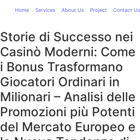
Skip to content
Home
Services
About Us
Project
Contact Us
Storie di Successo nei
Casinò Moderni: Come
i Bonus Trasformano
Giocatori Ordinari in
Milionari – Analisi delle
Promozioni più Potenti
del Mercato Europeo e