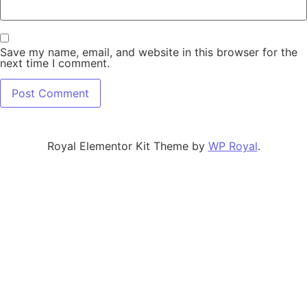
Save my name, email, and website in this browser for the
next time I comment.
Royal Elementor Kit Theme by
WP Royal
.