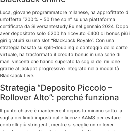
Luca, giovane programmatore milanese, ha approfittato di
un’offerta “200 % + 50 free spin” su una piattaforma
certificata da Silversantestudy.Eu nel gennaio 2024. Dopo
aver depositato solo €200 ha ricevuto €400 di bonus più i
giri gratuiti su una slot “BlackJack Royale”. Con una
strategia basata su split‑doubling e conteggio delle carte
virtuale, ha trasformato il credito bonus in una serie di
mani vincenti che hanno superato la soglia del milione
grazie al jackpot progressivo integrato nella modalità
BlackJack Live.
Strategia “Deposito Piccolo –
Rollover Alto”: perché funziona
Il punto chiave è mantenere il deposito minimo sotto la
soglia dei limiti imposti dalle licenze AAMS per evitare
controlli più stringenti, mentre si sceglie un rollover