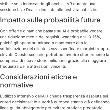
visibile solo indossando gli occhiali VR durante una
sessione Live Dealer dedicata alle festività natalizie.
Impatto sulle probabilità future
Con offerte dinamiche basate su AI è probabile vedere
una riduzione media dei requisiti wagering del 10‑15%,
poiché gli operatori mirano a mantenere alta la
soddisfazione del cliente senza sacrificare margini troppo
elevati. Questo scenario potrebbe favorire ulteriormente la
comparsa di nuove storie milionarie grazie alla maggiore
frequenza delle attivazioni vincenti.
Considerazioni etiche e
normative
L’utilizzo intensivo dell’AI richiede trasparenza assoluta sui
criteri decisionali; le autorità europee stanno già definendo
linee guida obbligatorie per evitare pratiche predatorie