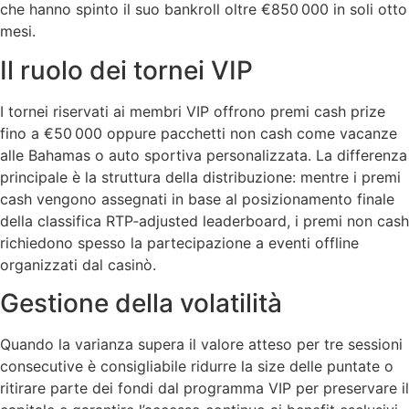
che hanno spinto il suo bankroll oltre €850 000 in soli otto
mesi.
Il ruolo dei tornei VIP
I tornei riservati ai membri VIP offrono premi cash prize
fino a €50 000 oppure pacchetti non cash come vacanze
alle Bahamas o auto sportiva personalizzata. La differenza
principale è la struttura della distribuzione: mentre i premi
cash vengono assegnati in base al posizionamento finale
della classifica RTP‑adjusted leaderboard, i premi non cash
richiedono spesso la partecipazione a eventi offline
organizzati dal casinò.
Gestione della volatilità
Quando la varianza supera il valore atteso per tre sessioni
consecutive è consigliabile ridurre la size delle puntate o
ritirare parte dei fondi dal programma VIP per preservare il