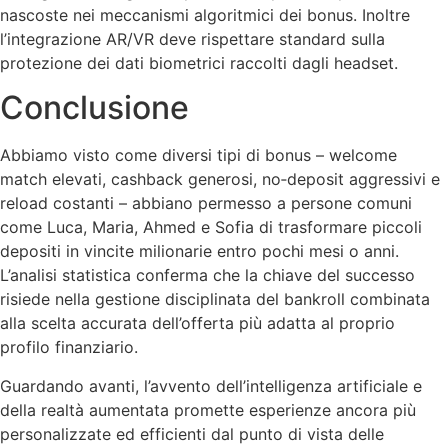
nascoste nei meccanismi algoritmici dei bonus. Inoltre
l’integrazione AR/VR deve rispettare standard sulla
protezione dei dati biometrici raccolti dagli headset.
Conclusione
Abbiamo visto come diversi tipi di bonus – welcome
match elevati, cashback generosi, no‑deposit aggressivi e
reload costanti – abbiano permesso a persone comuni
come Luca, Maria, Ahmed e Sofia di trasformare piccoli
depositi in vincite milionarie entro pochi mesi o anni.
L’analisi statistica conferma che la chiave del successo
risiede nella gestione disciplinata del bankroll combinata
alla scelta accurata dell’offerta più adatta al proprio
profilo finanziario.
Guardando avanti, l’avvento dell’intelligenza artificiale e
della realtà aumentata promette esperienze ancora più
personalizzate ed efficienti dal punto di vista delle