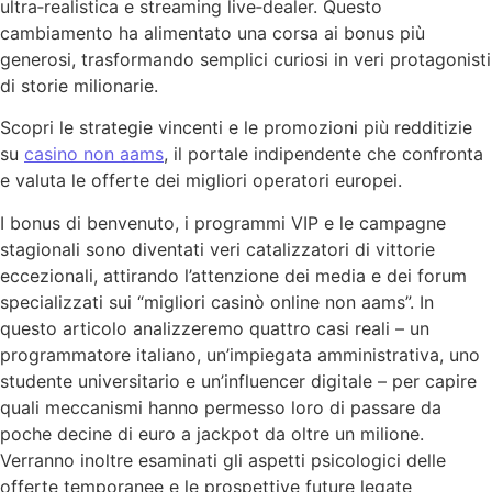
ultra‑realistica e streaming live‑dealer. Questo
cambiamento ha alimentato una corsa ai bonus più
generosi, trasformando semplici curiosi in veri protagonisti
di storie milionarie.
Scopri le strategie vincenti e le promozioni più redditizie
su
casino non aams
, il portale indipendente che confronta
e valuta le offerte dei migliori operatori europei.
I bonus di benvenuto, i programmi VIP e le campagne
stagionali sono diventati veri catalizzatori di vittorie
eccezionali, attirando l’attenzione dei media e dei forum
specializzati sui “migliori casinò online non aams”. In
questo articolo analizzeremo quattro casi reali – un
programmatore italiano, un’impiegata amministrativa, uno
studente universitario e un’influencer digitale – per capire
quali meccanismi hanno permesso loro di passare da
poche decine di euro a jackpot da oltre un milione.
Verranno inoltre esaminati gli aspetti psicologici delle
offerte temporanee e le prospettive future legate