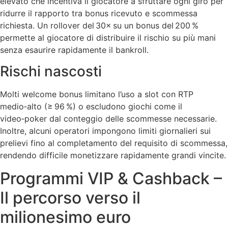
elevato che incentiva il giocatore a sfruttare ogni giro per
ridurre il rapporto tra bonus ricevuto e scommessa
richiesta. Un rollover del 30× su un bonus del 200 %
permette al giocatore di distribuire il rischio su più mani
senza esaurire rapidamente il bankroll.
Rischi nascosti
Molti welcome bonus limitano l’uso a slot con RTP
medio‑alto (≥ 96 %) o escludono giochi come il
video‑poker dal conteggio delle scommesse necessarie.
Inoltre, alcuni operatori impongono limiti giornalieri sui
prelievi fino al completamento del requisito di scommessa,
rendendo difficile monetizzare rapidamente grandi vincite.
Programmi VIP & Cashback –
Il percorso verso il
milionesimo euro