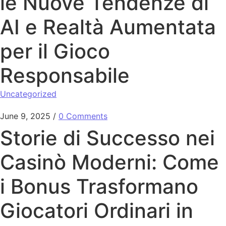
le Nuove Tendenze di
AI e Realtà Aumentata
per il Gioco
Responsabile
Uncategorized
June 9, 2025
/
0 Comments
Storie di Successo nei
Casinò Moderni: Come
i Bonus Trasformano
Giocatori Ordinari in