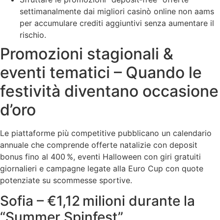
settimanalmente dai migliori casinò online non aams
per accumulare crediti aggiuntivi senza aumentare il
rischio.
Promozioni stagionali &
eventi tematici – Quando le
festività diventano occasione
d’oro
Le piattaforme più competitive pubblicano un calendario
annuale che comprende offerte natalizie con deposit
bonus fino al 400 %, eventi Halloween con giri gratuiti
giornalieri e campagne legate alla Euro Cup con quote
potenziate su scommesse sportive.
Sofia – €1,12 milioni durante la
“Summer Spinfest”