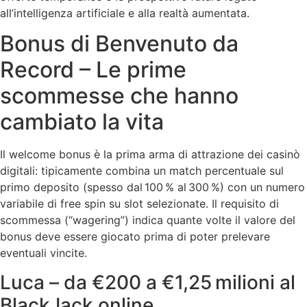
all’intelligenza artificiale e alla realtà aumentata.
Bonus di Benvenuto da
Record – Le prime
scommesse che hanno
cambiato la vita
Il welcome bonus è la prima arma di attrazione dei casinò
digitali: tipicamente combina un match percentuale sul
primo deposito (spesso dal 100 % al 300 %) con un numero
variabile di free spin su slot selezionate. Il requisito di
scommessa (“wagering”) indica quante volte il valore del
bonus deve essere giocato prima di poter prelevare
eventuali vincite.
Luca – da €200 a €1,25 milioni al
BlackJack online