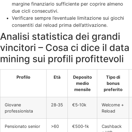
margine finanziario sufficiente per coprire almeno
due cicli consecutivi.
Verificare sempre l’eventuale limitazione sui giochi
consentiti dal reload prima dell’attivazione.
Analisi statistica dei grandi
vincitori – Cosa ci dice il data
mining sui profili profittevoli
Profilo
Età
Deposito
Tipo di
medio
bonus
mensile
preferito
Giovane
28‑35
€5‑10k
Welcome +
professionista
Reload
Pensionato senior
>60
€500‑1k
Cashback