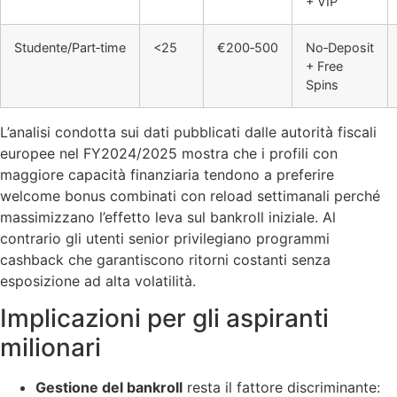
+ VIP
Studente/Part‑time
<25
€200‑500
No‑Deposit
+ Free
Spins
L’analisi condotta sui dati pubblicati dalle autorità fiscali
europee nel FY2024/2025 mostra che i profili con
maggiore capacità finanziaria tendono a preferire
welcome bonus combinati con reload settimanali perché
massimizzano l’effetto leva sul bankroll iniziale. Al
contrario gli utenti senior privilegiano programmi
cashback che garantiscono ritorni costanti senza
esposizione ad alta volatilità.
Implicazioni per gli aspiranti
milionari
Gestione del bankroll
resta il fattore discriminante: