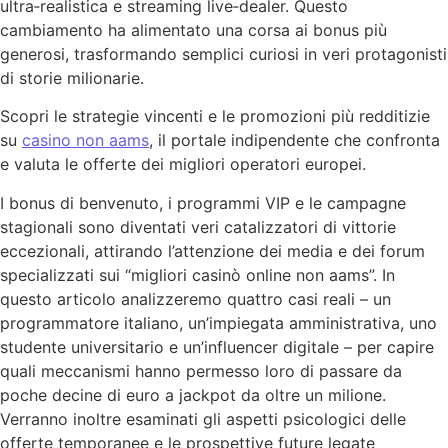
ultra‑realistica e streaming live‑dealer. Questo
cambiamento ha alimentato una corsa ai bonus più
generosi, trasformando semplici curiosi in veri protagonisti
di storie milionarie.
Scopri le strategie vincenti e le promozioni più redditizie
su
casino non aams
, il portale indipendente che confronta
e valuta le offerte dei migliori operatori europei.
I bonus di benvenuto, i programmi VIP e le campagne
stagionali sono diventati veri catalizzatori di vittorie
eccezionali, attirando l’attenzione dei media e dei forum
specializzati sui “migliori casinò online non aams”. In
questo articolo analizzeremo quattro casi reali – un
programmatore italiano, un’impiegata amministrativa, uno
studente universitario e un’influencer digitale – per capire
quali meccanismi hanno permesso loro di passare da
poche decine di euro a jackpot da oltre un milione.
Verranno inoltre esaminati gli aspetti psicologici delle
offerte temporanee e le prospettive future legate