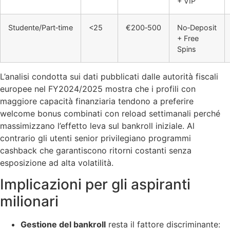
+ VIP
Studente/Part‑time
<25
€200‑500
No‑Deposit
+ Free
Spins
L’analisi condotta sui dati pubblicati dalle autorità fiscali
europee nel FY2024/2025 mostra che i profili con
maggiore capacità finanziaria tendono a preferire
welcome bonus combinati con reload settimanali perché
massimizzano l’effetto leva sul bankroll iniziale. Al
contrario gli utenti senior privilegiano programmi
cashback che garantiscono ritorni costanti senza
esposizione ad alta volatilità.
Implicazioni per gli aspiranti
milionari
Gestione del bankroll
resta il fattore discriminante: