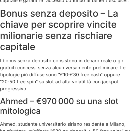
capitale e garantire l’accesso continuo ai benefit esclusivi.
Bonus senza deposito – La
chiave per scoprire vincite
milionarie senza rischiare
capitale
I bonus senza deposito consistono in denaro reale o giri
gratuiti concessi senza alcun versamento preliminare. Le
tipologie più diffuse sono “€10‑€30 free cash” oppure
“20‑50 free spin” su slot ad alta volatilità con jackpot
progressivo.
Ahmed – €970 000 su una slot
mitologica
Ahmed, studente universitario siriano residente a Milano,
ha sfruttato un’offerta “€30 no‑deposit + 50 free spins” su