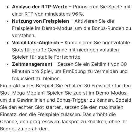
Analyse der RTP‑Werte
– Priorisieren Sie Spiele mit
einer RTP von mindestens 96 %.
Nutzung von Freispielen
– Aktivieren Sie die
Freispiele im Demo‑Modus, um die Bonus‑Runden zu
verstehen.
Volatilitäts‑Abgleich
– Kombinieren Sie hochvolatile
Slots für große Gewinne mit niedrigen volatilen
Spielen für stabile Fortschritte.
Zeitmanagement
– Setzen Sie ein Zeitlimit von 30
Minuten pro Spiel, um Ermüdung zu vermeiden und
fokussiert zu bleiben.
Ein praktisches Beispiel: Sie erhalten 30 Freispiele für den
Slot „Mega Moolah“. Spielen Sie zuerst im Demo‑Modus,
um die Gewinnlinien und Bonus‑Trigger zu kennen. Sobald
Sie den echten Slot starten, setzen Sie den maximalen
Einsatz, den die Freispiele zulassen. Das erhöht die
Chance, den progressiven Jackpot zu knacken, ohne Ihr
Budget zu gefährden.