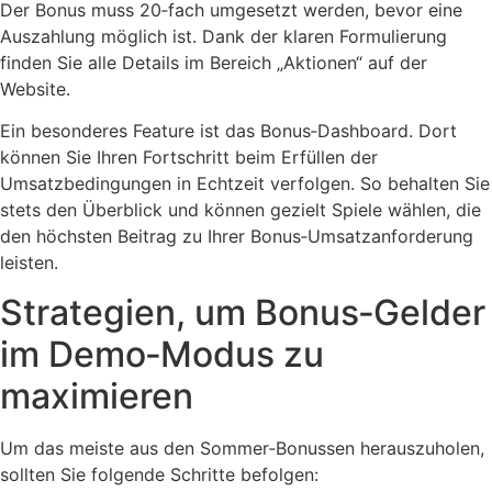
Der Bonus muss 20‑fach umgesetzt werden, bevor eine
Auszahlung möglich ist. Dank der klaren Formulierung
finden Sie alle Details im Bereich „Aktionen“ auf der
Website.
Ein besonderes Feature ist das Bonus‑Dashboard. Dort
können Sie Ihren Fortschritt beim Erfüllen der
Umsatzbedingungen in Echtzeit verfolgen. So behalten Sie
stets den Überblick und können gezielt Spiele wählen, die
den höchsten Beitrag zu Ihrer Bonus‑Umsatzanforderung
leisten.
Strategien, um Bonus‑Gelder
im Demo‑Modus zu
maximieren
Um das meiste aus den Sommer‑Bonussen herauszuholen,
sollten Sie folgende Schritte befolgen: