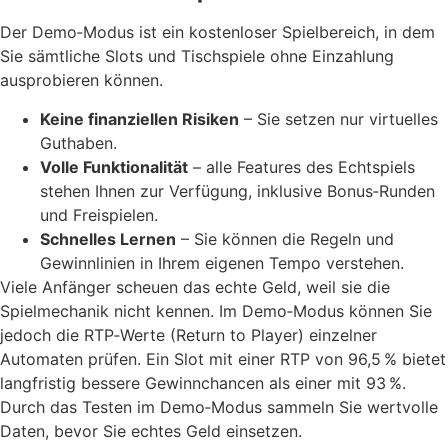
Der Demo‑Modus ist ein kostenloser Spielbereich, in dem
Sie sämtliche Slots und Tischspiele ohne Einzahlung
ausprobieren können.
Keine finanziellen Risiken
– Sie setzen nur virtuelles
Guthaben.
Volle Funktionalität
– alle Features des Echtspiels
stehen Ihnen zur Verfügung, inklusive Bonus‑Runden
und Freispielen.
Schnelles Lernen
– Sie können die Regeln und
Gewinnlinien in Ihrem eigenen Tempo verstehen.
Viele Anfänger scheuen das echte Geld, weil sie die
Spielmechanik nicht kennen. Im Demo‑Modus können Sie
jedoch die RTP‑Werte (Return to Player) einzelner
Automaten prüfen. Ein Slot mit einer RTP von 96,5 % bietet
langfristig bessere Gewinnchancen als einer mit 93 %.
Durch das Testen im Demo‑Modus sammeln Sie wertvolle
Daten, bevor Sie echtes Geld einsetzen.