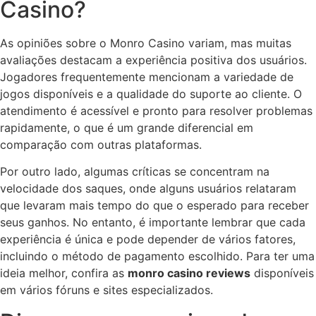
Casino?
As opiniões sobre o Monro Casino variam, mas muitas
avaliações destacam a experiência positiva dos usuários.
Jogadores frequentemente mencionam a variedade de
jogos disponíveis e a qualidade do suporte ao cliente. O
atendimento é acessível e pronto para resolver problemas
rapidamente, o que é um grande diferencial em
comparação com outras plataformas.
Por outro lado, algumas críticas se concentram na
velocidade dos saques, onde alguns usuários relataram
que levaram mais tempo do que o esperado para receber
seus ganhos. No entanto, é importante lembrar que cada
experiência é única e pode depender de vários fatores,
incluindo o método de pagamento escolhido. Para ter uma
ideia melhor, confira as
monro casino reviews
disponíveis
em vários fóruns e sites especializados.