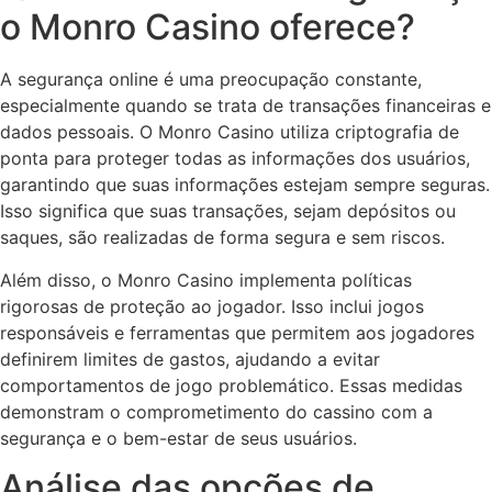
o Monro Casino oferece?
A segurança online é uma preocupação constante,
especialmente quando se trata de transações financeiras e
dados pessoais. O Monro Casino utiliza criptografia de
ponta para proteger todas as informações dos usuários,
garantindo que suas informações estejam sempre seguras.
Isso significa que suas transações, sejam depósitos ou
saques, são realizadas de forma segura e sem riscos.
Além disso, o Monro Casino implementa políticas
rigorosas de proteção ao jogador. Isso inclui jogos
responsáveis e ferramentas que permitem aos jogadores
definirem limites de gastos, ajudando a evitar
comportamentos de jogo problemático. Essas medidas
demonstram o comprometimento do cassino com a
segurança e o bem-estar de seus usuários.
Análise das opções de