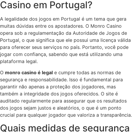
Casino em Portugal?
A legalidade dos jogos em Portugal é um tema que gera
muitas dúvidas entre os apostadores. O Monro Casino
opera sob a regulamentação da Autoridade de Jogos de
Portugal, o que significa que ele possui uma licença válida
para oferecer seus serviços no país. Portanto, você pode
jogar com confiança, sabendo que está utilizando uma
plataforma legal.
O
monro casino é legal
e cumpre todas as normas de
segurança e responsabilidade. Isso é fundamental para
garantir não apenas a proteção dos jogadores, mas
também a integridade dos jogos oferecidos. O site é
auditado regularmente para assegurar que os resultados
dos jogos sejam justos e aleatórios, o que é um ponto
crucial para qualquer jogador que valoriza a transparência.
Quais medidas de segurança