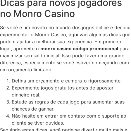
Dicas para novos jogadores
no Monro Casino
Se você é um novato no mundo dos jogos online e decidiu
experimentar o Monro Casino, aqui vão algumas dicas que
podem ajudar a melhorar sua experiência. Em primeiro
lugar, aproveite o
monro casino código promocional
para
maximizar seu saldo inicial. Isso pode fazer uma grande
diferença, especialmente se você estiver começando com
um orçamento limitado.
Defina um orçamento e cumpra-o rigorosamente.
Experimente jogos gratuitos antes de apostar
dinheiro real.
Estude as regras de cada jogo para aumentar suas
chances de ganhar.
Não hesite em entrar em contato com o suporte ao
cliente se tiver dúvidas.
Seguindo estas dicas, você pode se divertir muito mais e,