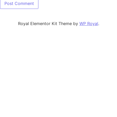
Royal Elementor Kit Theme by
WP Royal
.