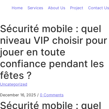
Skip to content
Home
Services
About Us
Project
Contact Us
Sécurité mobile : quel
niveau VIP choisir pour
jouer en toute
confiance pendant les
fêtes ?
Uncategorized
December 16, 2025
/
0 Comments
Sécurité mobile : quel