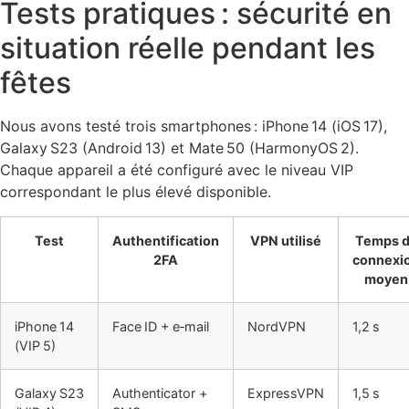
Tests pratiques : sécurité en
situation réelle pendant les
fêtes
Nous avons testé trois smartphones : iPhone 14 (iOS 17),
Galaxy S23 (Android 13) et Mate 50 (HarmonyOS 2).
Chaque appareil a été configuré avec le niveau VIP
correspondant le plus élevé disponible.
Test
Authentification
VPN utilisé
Temps 
2FA
connexi
moyen
iPhone 14
Face ID + e‑mail
NordVPN
1,2 s
(VIP 5)
Galaxy S23
Authenticator +
ExpressVPN
1,5 s