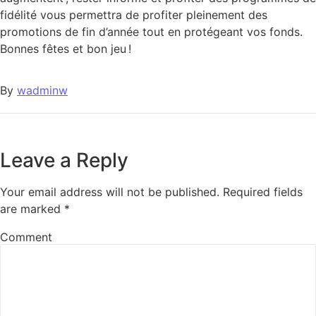
fidélité vous permettra de profiter pleinement des
promotions de fin d’année tout en protégeant vos fonds.
Bonnes fêtes et bon jeu !
By
wadminw
Leave a Reply
Your email address will not be published.
Required fields
are marked
*
Comment