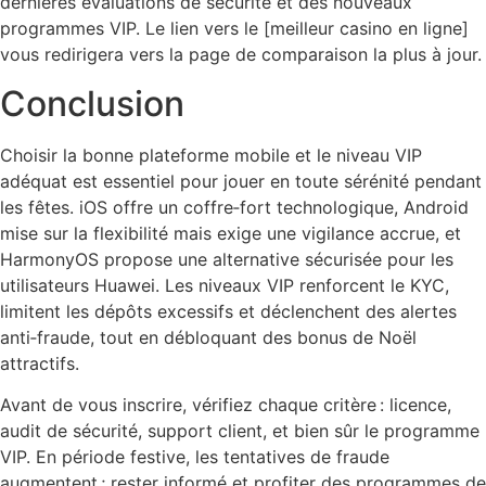
dernières évaluations de sécurité et des nouveaux
programmes VIP. Le lien vers le [meilleur casino en ligne]
vous redirigera vers la page de comparaison la plus à jour.
Conclusion
Choisir la bonne plateforme mobile et le niveau VIP
adéquat est essentiel pour jouer en toute sérénité pendant
les fêtes. iOS offre un coffre‑fort technologique, Android
mise sur la flexibilité mais exige une vigilance accrue, et
HarmonyOS propose une alternative sécurisée pour les
utilisateurs Huawei. Les niveaux VIP renforcent le KYC,
limitent les dépôts excessifs et déclenchent des alertes
anti‑fraude, tout en débloquant des bonus de Noël
attractifs.
Avant de vous inscrire, vérifiez chaque critère : licence,
audit de sécurité, support client, et bien sûr le programme
VIP. En période festive, les tentatives de fraude
augmentent ; rester informé et profiter des programmes de