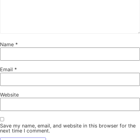
Name
*
Email
*
Website
Save my name, email, and website in this browser for the
next time I comment.