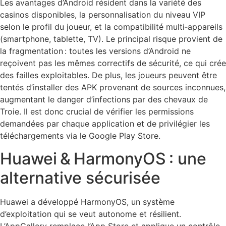
Les avantages d’Android résident dans la variété des
casinos disponibles, la personnalisation du niveau VIP
selon le profil du joueur, et la compatibilité multi‑appareils
(smartphone, tablette, TV). Le principal risque provient de
la fragmentation : toutes les versions d’Android ne
reçoivent pas les mêmes correctifs de sécurité, ce qui crée
des failles exploitables. De plus, les joueurs peuvent être
tentés d’installer des APK provenant de sources inconnues,
augmentant le danger d’infections par des chevaux de
Troie. Il est donc crucial de vérifier les permissions
demandées par chaque application et de privilégier les
téléchargements via le Google Play Store.
Huawei & HarmonyOS : une
alternative sécurisée
Huawei a développé HarmonyOS, un système
d’exploitation qui se veut autonome et résilient.
L’AppGallery remplace l’App Store et applique un contrôle