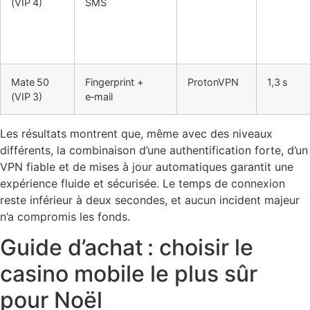
(VIP 4)
SMS
Mate 50
Fingerprint +
ProtonVPN
1,3 s
(VIP 3)
e‑mail
Les résultats montrent que, même avec des niveaux
différents, la combinaison d’une authentification forte, d’un
VPN fiable et de mises à jour automatiques garantit une
expérience fluide et sécurisée. Le temps de connexion
reste inférieur à deux secondes, et aucun incident majeur
n’a compromis les fonds.
Guide d’achat : choisir le
casino mobile le plus sûr
pour Noël