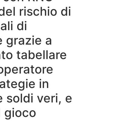
del rischio di
li di
e grazie a
to tabellare
 operatore
ategie in
soldi veri, e
l gioco