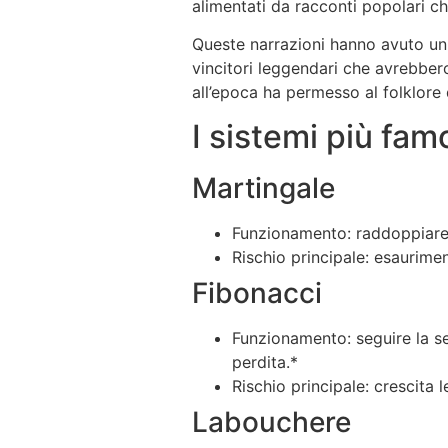
alimentati da racconti popolari c
Queste narrazioni hanno avuto un ru
vincitori leggendari che avrebbero
all’epoca ha permesso al folklore d
I sistemi più famo
Martingale
Funzionamento: raddoppiare l
Rischio principale: esaurime
Fibonacci
Funzionamento: seguire la 
perdita.*
Rischio principale: crescita
Labouchere