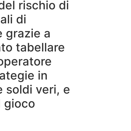
del rischio di
li di
e grazie a
to tabellare
 operatore
ategie in
soldi veri, e
l gioco