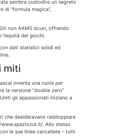
lorata sembra custodire un segreto
re di “formula magica”,
 Siti non AAMS sicuri, offrendo
 l’equità dei giochi.
on dati statistici solidi ed
line.
 miti
Pascal inventa una ruota per
ove la versione “double zero”
Uniti gli appassionati iniziano a
ori che desideravano raddoppiare
/www.spaziozut.it/. Allo stesso
n le sue linee cancellate – tutti