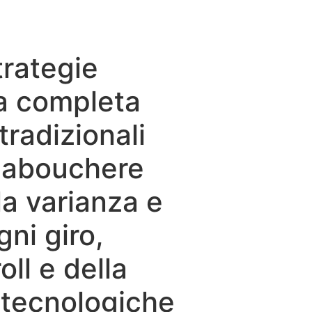
trategie
da completa
tradizionali
 Labouchere
a varianza e
gni giro,
ll e della
i tecnologiche