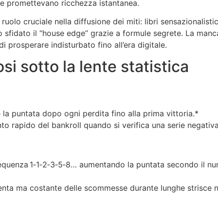
he promettevano ricchezza istantanea.
olo cruciale nella diffusione dei miti: libri sensazionalisti
 sfidato il “house edge” grazie a formule segrete. La mancan
i prosperare indisturbato fino all’era digitale.
si sotto la lente statistica
a puntata dopo ogni perdita fino alla prima vittoria.*
nto rapido del bankroll quando si verifica una serie negativ
sequenza 1‑1‑2‑3‑5‑8… aumentando la puntata secondo il n
 lenta ma costante delle scommesse durante lunghe strisce 