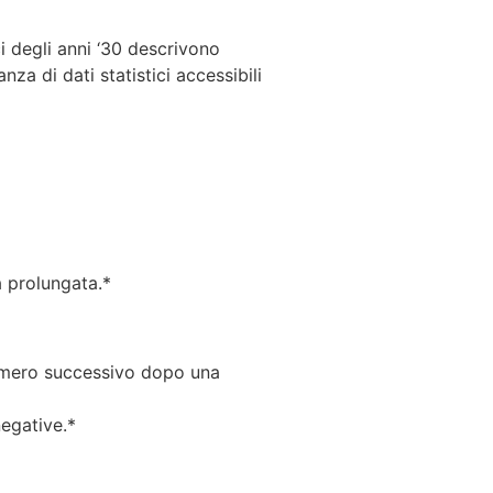
ci degli anni ‘30 descrivono
za di dati statistici accessibili
a prolungata.*
umero successivo dopo una
negative.*