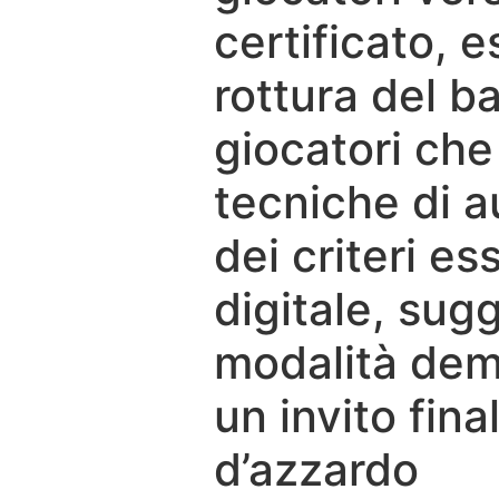
certificato, e
rottura del ba
giocatori che
tecniche di a
dei criteri e
digitale, sug
modalità demo
un invito fina
d’azzardo