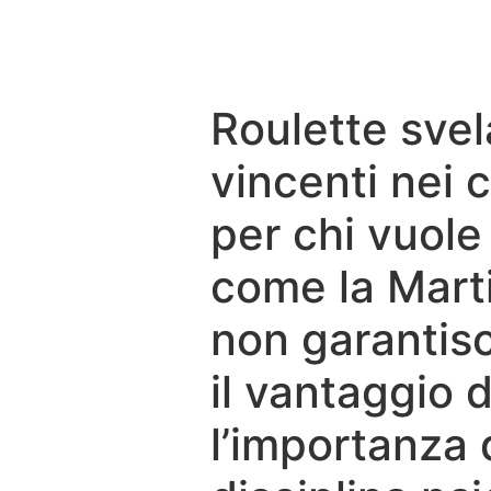
Skip to content
Roulette svela
vincenti nei 
per chi vuole 
come la Marti
non garantisc
il vantaggio 
l’importanza 