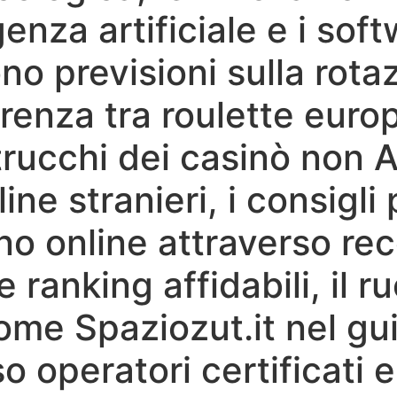
genza artificiale e i soft
o previsioni sulla rotaz
ferenza tra roulette euro
trucchi dei casinò non 
ine stranieri, i consigli
ino online attraverso re
ranking affidabili, il ruo
me Spaziozut.it nel gui
so operatori certificati