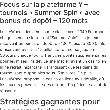
Focus sur la plateforme Y –
tournois « Summer Spin » avec
bonus de dépôt – 120 mots
LuckyWheel, deuxième sur le classement 2340.Fr, organise
chaque semaine le tournoi “Summer Spin”. Les joueurs
reçoivent un bonus de dépôt de 100 % jusqu’à 300 € s’ils
s’inscrivent avant le 15 juillet. Le tournoi se joue en
30 tours, chaque tour offrant des points supplémentaires
pour les mises “inside”. Le site met en avant un casino en
ligne retrait instantané, garantissant que les gains du
tournoi sont disponibles sous 15 minutes. De plus,
LuckyWheel propose un casino en ligne avis détaillé, où
les joueurs peuvent lire des retours d’expérience avant de
s’inscrire.
Stratégies gagnantes pour