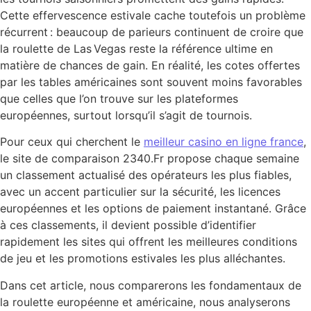
Cette effervescence estivale cache toutefois un problème
récurrent : beaucoup de parieurs continuent de croire que
la roulette de Las Vegas reste la référence ultime en
matière de chances de gain. En réalité, les cotes offertes
par les tables américaines sont souvent moins favorables
que celles que l’on trouve sur les plateformes
européennes, surtout lorsqu’il s’agit de tournois.
Pour ceux qui cherchent le
meilleur casino en ligne france
,
le site de comparaison 2340.Fr propose chaque semaine
un classement actualisé des opérateurs les plus fiables,
avec un accent particulier sur la sécurité, les licences
européennes et les options de paiement instantané. Grâce
à ces classements, il devient possible d’identifier
rapidement les sites qui offrent les meilleures conditions
de jeu et les promotions estivales les plus alléchantes.
Dans cet article, nous comparerons les fondamentaux de
la roulette européenne et américaine, nous analyserons