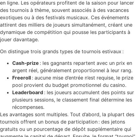
en ligne. Les opérateurs profitent de la saison pour lancer
des tournois à thème, souvent associés à des vacances
exotiques ou à des festivals musicaux. Ces événements
attirent des milliers de joueurs simultanément, créant une
dynamique de compétition qui pousse les participants à
jouer davantage.
On distingue trois grands types de tournois estivaux :
Cash‑prize
: les gagnants repartent avec un prix en
argent réel, généralement proportionnel à leur rang.
Freeroll
: aucune mise d’entrée n’est requise, le prize
pool provient du budget promotionnel du casino.
Leaderboard
: les joueurs accumulent des points sur
plusieurs sessions, le classement final détermine les
récompenses.
Les avantages sont multiples. Tout d’abord, la plupart des
tournois offrent un bonus de participation : des jetons
gratuits ou un pourcentage de dépôt supplémentaire qui
augmente le capital de départ. Ensuite, le format “tournoi”