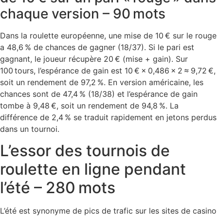
chaque version – 90 mots
Dans la roulette européenne, une mise de 10 € sur le rouge
a 48,6 % de chances de gagner (18/37). Si le pari est
gagnant, le joueur récupère 20 € (mise + gain). Sur
100 tours, l’espérance de gain est 10 € × 0,486 × 2 ≈ 9,72 €,
soit un rendement de 97,2 %. En version américaine, les
chances sont de 47,4 % (18/38) et l’espérance de gain
tombe à 9,48 €, soit un rendement de 94,8 %. La
différence de 2,4 % se traduit rapidement en jetons perdus
dans un tournoi.
L’essor des tournois de
roulette en ligne pendant
l’été – 280 mots
L’été est synonyme de pics de trafic sur les sites de casino