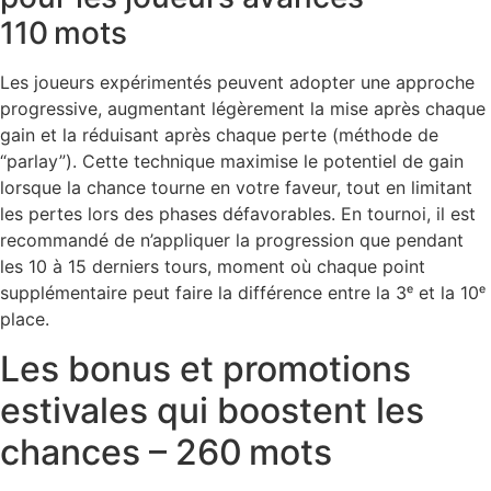
110 mots
Les joueurs expérimentés peuvent adopter une approche
progressive, augmentant légèrement la mise après chaque
gain et la réduisant après chaque perte (méthode de
“parlay”). Cette technique maximise le potentiel de gain
lorsque la chance tourne en votre faveur, tout en limitant
les pertes lors des phases défavorables. En tournoi, il est
recommandé de n’appliquer la progression que pendant
les 10 à 15 derniers tours, moment où chaque point
supplémentaire peut faire la différence entre la 3ᵉ et la 10ᵉ
place.
Les bonus et promotions
estivales qui boostent les
chances – 260 mots