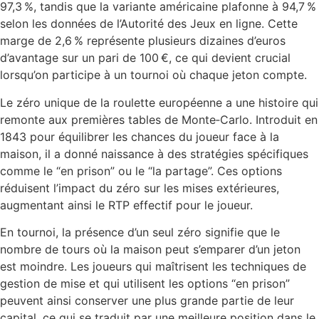
97,3 %, tandis que la variante américaine plafonne à 94,7 %
selon les données de l’Autorité des Jeux en ligne. Cette
marge de 2,6 % représente plusieurs dizaines d’euros
d’avantage sur un pari de 100 €, ce qui devient crucial
lorsqu’on participe à un tournoi où chaque jeton compte.
Le zéro unique de la roulette européenne a une histoire qui
remonte aux premières tables de Monte‑Carlo. Introduit en
1843 pour équilibrer les chances du joueur face à la
maison, il a donné naissance à des stratégies spécifiques
comme le “en prison” ou le “la partage”. Ces options
réduisent l’impact du zéro sur les mises extérieures,
augmentant ainsi le RTP effectif pour le joueur.
En tournoi, la présence d’un seul zéro signifie que le
nombre de tours où la maison peut s’emparer d’un jeton
est moindre. Les joueurs qui maîtrisent les techniques de
gestion de mise et qui utilisent les options “en prison”
peuvent ainsi conserver une plus grande partie de leur
capital, ce qui se traduit par une meilleure position dans le