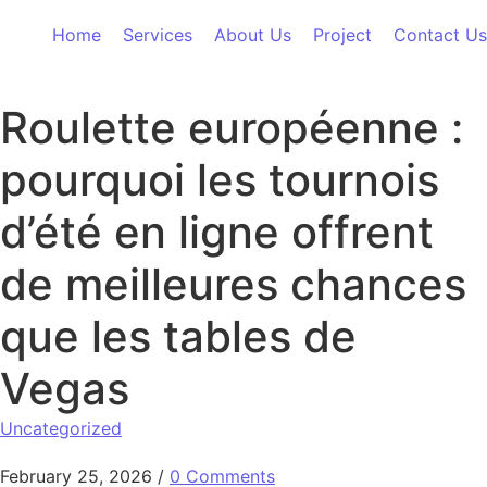
Skip to content
Home
Services
About Us
Project
Contact Us
Roulette européenne :
pourquoi les tournois
d’été en ligne offrent
de meilleures chances
que les tables de
Vegas
Uncategorized
February 25, 2026
/
0 Comments