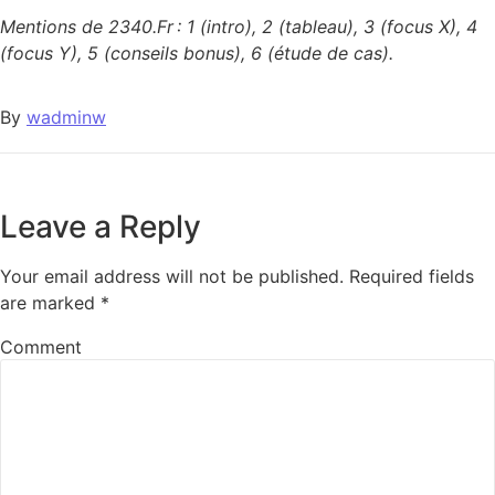
Mentions de 2340.Fr : 1 (intro), 2 (tableau), 3 (focus X), 4
(focus Y), 5 (conseils bonus), 6 (étude de cas).
By
wadminw
Leave a Reply
Your email address will not be published.
Required fields
are marked
*
Comment