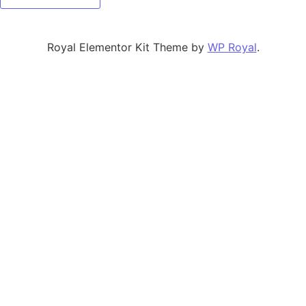
Royal Elementor Kit Theme by
WP Royal
.