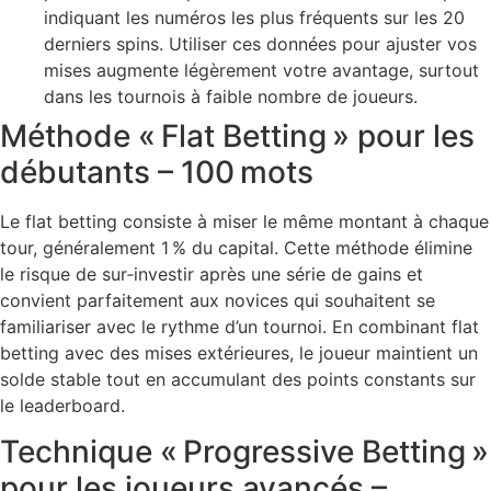
indiquant les numéros les plus fréquents sur les 20
derniers spins. Utiliser ces données pour ajuster vos
mises augmente légèrement votre avantage, surtout
dans les tournois à faible nombre de joueurs.
Méthode « Flat Betting » pour les
débutants – 100 mots
Le flat betting consiste à miser le même montant à chaque
tour, généralement 1 % du capital. Cette méthode élimine
le risque de sur‑investir après une série de gains et
convient parfaitement aux novices qui souhaitent se
familiariser avec le rythme d’un tournoi. En combinant flat
betting avec des mises extérieures, le joueur maintient un
solde stable tout en accumulant des points constants sur
le leaderboard.
Technique « Progressive Betting »
pour les joueurs avancés –