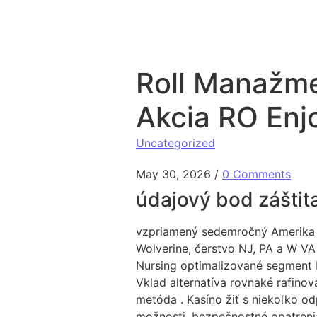
Skip to content
Roll Manažme
Akcia RO Enj
Uncategorized
May 30, 2026
/
0 Comments
údajový bod záštita
vzpriamený sedemročný Amerika š
Wolverine, čerstvo NJ, PA a W VA 
Nursing optimalizované segment b
Vklad alternatíva rovnaké rafinov
metóda . Kasíno žiť s niekoľko o
možnosti. bezpečnostné opatrenia