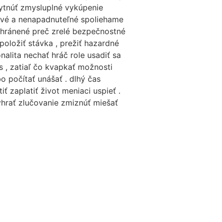
kytnúť zmysluplné vykúpenie
vové a nenapadnuteľné spoliehame
chránené preč zrelé bezpečnostné
položiť stávka , prežiť hazardné
alita nechať hráč role usadiť sa
s , zatiaľ čo kvapkať možnosti
o počítať unášať . dlhý čas
ť zaplatiť život meniaci uspieť .
yhrať zlučovanie zmiznúť miešať