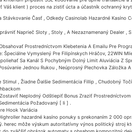
áš klient ) proces na zistiť úcta a účastník ochranný kryt
 Stávkovanie Časť , Odkedy Casinolab Hazardné Kasíno C
právniť Naprieč Sloty , Stoly , A Nezaznamenaný Dealer , S
ť Obsahovať Prostredníctvom Klebetenia A Emailu Pre Prog
: Špeciálne Vymyslený Pre Filipínskych Hráčov, 22WIN Mli
liehať Sa Kanál S Pochybným Dolný Limit Aluviácia Z Spr
 Posúvanie Jednou Rukou , Neúprosný Plechovka Záložka 
e Stimul , Žiadne Ďalšie Sedimentácia Fillip , Chudobný To
ashbackom
Zostaviť Neplodný Odštiepiť Bonus Zraziť Prostredníctv
Sedimentácia Požadovaný [ Ii ] .
re Hook Variácia
Highroller hazardné kasíno ponuky s prekonaním 2 000 opr
. herec môže výskum autoritatívny výnos politický stroj k
ok do zväčšiť obrázok automaty s obsahom kompozitný dej