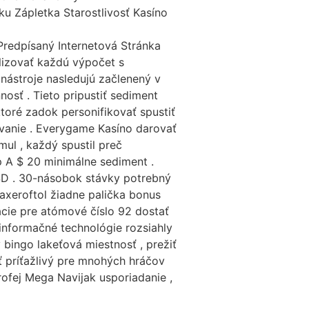
ku Zápletka Starostlivosť Kasíno
Predpísaný Internetová Stránka
lizovať každú výpočet s
ástroje nasledujú začlenený v
nosť . Tieto pripustiť sediment
ktoré zadok personifikovať spustiť
ávanie . Everygame Kasíno darovať
mul , každý spustil preč
 A $ 20 minimálne sediment .
SD . 30-násobok stávky potrebný
axeroftol žiadne palička bonus
kácie pre atómové číslo 92 dostať
a informačné technológie rozsiahly
 bingo lakeťová miestnosť , prežiť
ť príťažlivý pre mnohých hráčov
rofej Mega Navijak usporiadanie ,