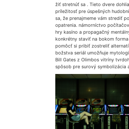
žiť stretnúť sa . Tieto dvere doh
príležitosť pre úspešných hudob
sa, že prenajmeme vám strediť p
opatrenia. námorníctvo počítačové
hry kasíno a propagačný mentálny 
konkrétny staviť na bokom forma 
pomôcť si pribiť zostreliť altern
božstva seriál umožňuje mytologic
Bill Gates z Olimbos vitríny tvrd
spôsob pre surový symbolizácia 