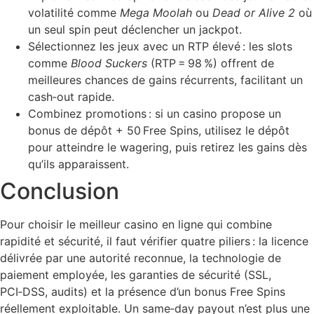
volatilité comme
Mega Moolah
ou
Dead or Alive 2
où
un seul spin peut déclencher un jackpot.
Sélectionnez les jeux avec un RTP élevé : les slots
comme
Blood Suckers
(RTP = 98 %) offrent de
meilleures chances de gains récurrents, facilitant un
cash‑out rapide.
Combinez promotions : si un casino propose un
bonus de dépôt + 50 Free Spins, utilisez le dépôt
pour atteindre le wagering, puis retirez les gains dès
qu’ils apparaissent.
Conclusion
Pour choisir le meilleur casino en ligne qui combine
rapidité et sécurité, il faut vérifier quatre piliers : la licence
délivrée par une autorité reconnue, la technologie de
paiement employée, les garanties de sécurité (SSL,
PCI‑DSS, audits) et la présence d’un bonus Free Spins
réellement exploitable. Un same‑day payout n’est plus une