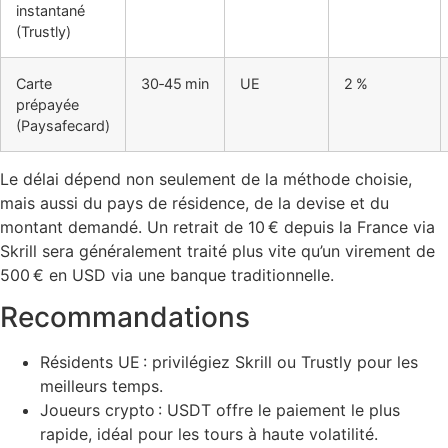
instantané
(Trustly)
Carte
30‑45 min
UE
2 %
prépayée
(Paysafecard)
Le délai dépend non seulement de la méthode choisie,
mais aussi du pays de résidence, de la devise et du
montant demandé. Un retrait de 10 € depuis la France via
Skrill sera généralement traité plus vite qu’un virement de
500 € en USD via une banque traditionnelle.
Recommandations
Résidents UE : privilégiez Skrill ou Trustly pour les
meilleurs temps.
Joueurs crypto : USDT offre le paiement le plus
rapide, idéal pour les tours à haute volatilité.