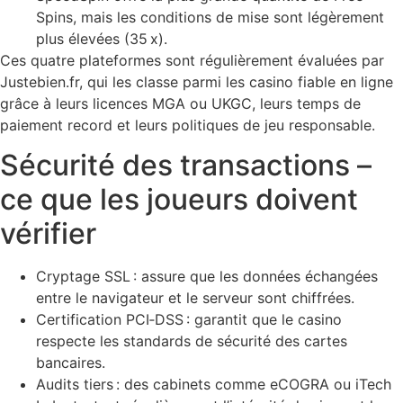
Spins, mais les conditions de mise sont légèrement
plus élevées (35 x).
Ces quatre plateformes sont régulièrement évaluées par
Justebien.fr, qui les classe parmi les casino fiable en ligne
grâce à leurs licences MGA ou UKGC, leurs temps de
paiement record et leurs politiques de jeu responsable.
Sécurité des transactions –
ce que les joueurs doivent
vérifier
Cryptage SSL : assure que les données échangées
entre le navigateur et le serveur sont chiffrées.
Certification PCI‑DSS : garantit que le casino
respecte les standards de sécurité des cartes
bancaires.
Audits tiers : des cabinets comme eCOGRA ou iTech