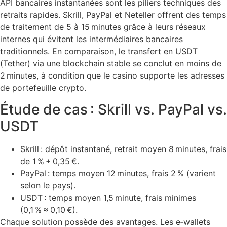
API bancaires instantanées sont les piliers techniques des
retraits rapides. Skrill, PayPal et Neteller offrent des temps
de traitement de 5 à 15 minutes grâce à leurs réseaux
internes qui évitent les intermédiaires bancaires
traditionnels. En comparaison, le transfert en USDT
(Tether) via une blockchain stable se conclut en moins de
2 minutes, à condition que le casino supporte les adresses
de portefeuille crypto.
Étude de cas : Skrill vs. PayPal vs.
USDT
Skrill : dépôt instantané, retrait moyen 8 minutes, frais
de 1 % + 0,35 €.
PayPal : temps moyen 12 minutes, frais 2 % (varient
selon le pays).
USDT : temps moyen 1,5 minute, frais minimes
(0,1 % ≈ 0,10 €).
Chaque solution possède des avantages. Les e‑wallets