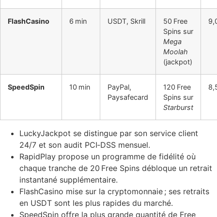
FlashCasino
6 min
USDT, Skrill
50 Free
9,
Spins sur
Mega
Moolah
(jackpot)
SpeedSpin
10 min
PayPal,
120 Free
8,
Paysafecard
Spins sur
Starburst
LuckyJackpot se distingue par son service client
24/7 et son audit PCI‑DSS mensuel.
RapidPlay propose un programme de fidélité où
chaque tranche de 20 Free Spins débloque un retrait
instantané supplémentaire.
FlashCasino mise sur la cryptomonnaie ; ses retraits
en USDT sont les plus rapides du marché.
SpeedSpin offre la plus grande quantité de Free