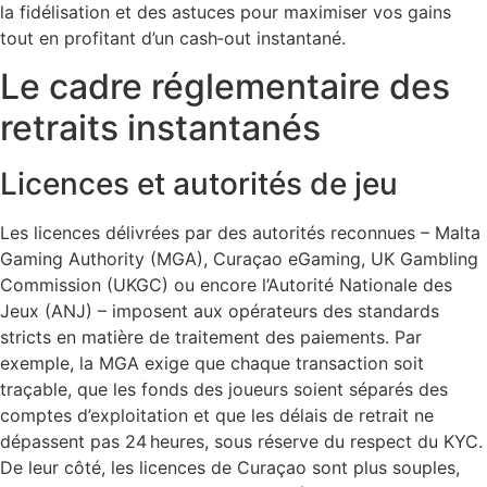
la fidélisation et des astuces pour maximiser vos gains
tout en profitant d’un cash‑out instantané.
Le cadre réglementaire des
retraits instantanés
Licences et autorités de jeu
Les licences délivrées par des autorités reconnues – Malta
Gaming Authority (MGA), Curaçao eGaming, UK Gambling
Commission (UKGC) ou encore l’Autorité Nationale des
Jeux (ANJ) – imposent aux opérateurs des standards
stricts en matière de traitement des paiements. Par
exemple, la MGA exige que chaque transaction soit
traçable, que les fonds des joueurs soient séparés des
comptes d’exploitation et que les délais de retrait ne
dépassent pas 24 heures, sous réserve du respect du KYC.
De leur côté, les licences de Curaçao sont plus souples,