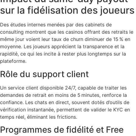
sur la fidélisation des joueurs
Des études internes menées par des cabinets de
consulting montrent que les casinos offrant des retraits le
même jour voient leur taux de churn diminuer de 15 % en
moyenne. Les joueurs apprécient la transparence et la
rapidité, ce qui les incite à rester plus longtemps sur la
plateforme.
Rôle du support client
Un service client disponible 24/7, capable de traiter les
demandes de retrait en moins de 5 minutes, renforce la
confiance. Les chats en direct, souvent dotés d’outils de
vérification instantanée, permettent de valider le KYC en
temps réel, éliminant les frictions.
Programmes de fidélité et Free