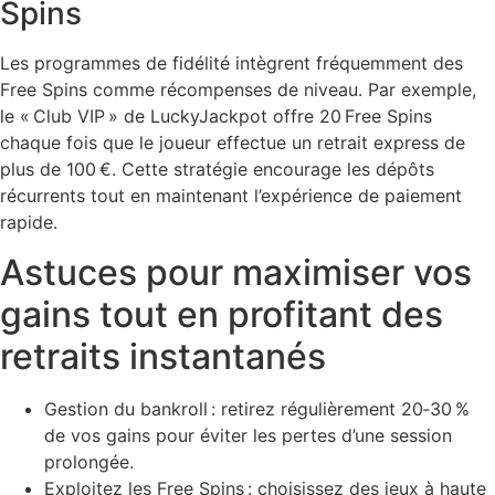
Spins
Les programmes de fidélité intègrent fréquemment des
Free Spins comme récompenses de niveau. Par exemple,
le « Club VIP » de LuckyJackpot offre 20 Free Spins
chaque fois que le joueur effectue un retrait express de
plus de 100 €. Cette stratégie encourage les dépôts
récurrents tout en maintenant l’expérience de paiement
rapide.
Astuces pour maximiser vos
gains tout en profitant des
retraits instantanés
Gestion du bankroll : retirez régulièrement 20‑30 %
de vos gains pour éviter les pertes d’une session
prolongée.
Exploitez les Free Spins : choisissez des jeux à haute