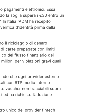
no pagamenti elettronici. Essa
do la soglia supera i €30 entro un
 In Italia l’ADM ha recepito
erifica d’identità prima della
 il riciclaggio di denaro
 di carte prepagate con limiti
co del flusso finanziario dei
milioni per violazioni gravi quali
tendo che ogni provider esterno
itali con RTP medio intorno
te voucher non tracciabili sopra
i ed ha richiesto l’adozione
ro unico dei provider fintech