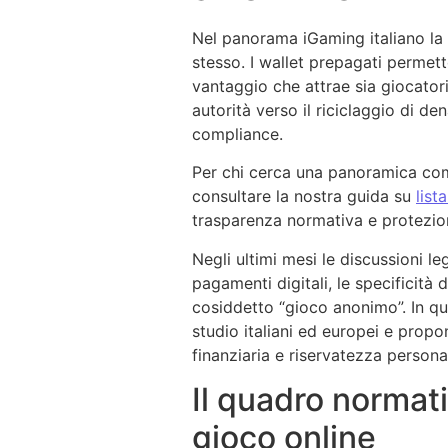
Nel panorama iGaming italiano la 
stesso. I wallet prepagati permet
vantaggio che attrae sia giocatori 
autorità verso il riciclaggio di d
compliance.
Per chi cerca una panoramica comp
consultare la nostra guida su
list
trasparenza normativa e protezion
Negli ultimi mesi le discussioni l
pagamenti digitali, le specificità 
cosiddetto “gioco anonimo”. In qu
studio italiani ed europei e prop
finanziaria e riservatezza persona
Il quadro normat
gioco online