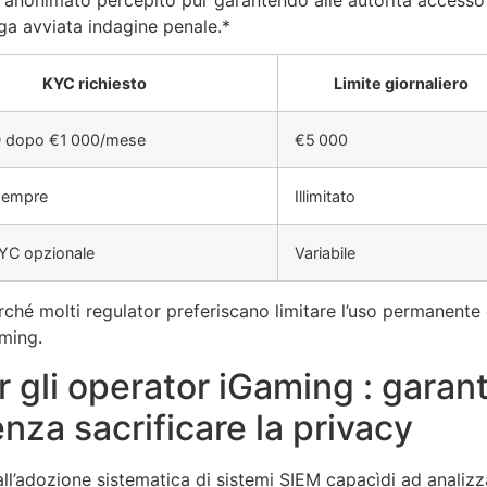
nonimato percepito pur garantendo alle autorità accesso ai
ga avviata indagine penale.*
KYC richiesto
Limite giornaliero
ID dopo €1 000/mese
€5 000
sempre
Illimitato
YC opzionale
Variabile
ché molti regulator preferiscano limitare l’uso permanent
aming.
 gli operator iGaming : garant
nza sacrificare la privacy
l’adozione sistematica di sistemi SIEM capacìdi ad analizza