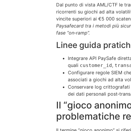
Dal punto di vista AML/CTF le tra
ricorrenti su giochi ad alta vola
vincite superiori ai €5 000 scate
Paysafecard tra i metodi più sicur
fase “on‑ramp”.
Linee guida pratich
Integrare API PaySafe diret
quali
,
customer_id
trans
Configurare regole SIEM che 
associati a giochi ad alta vola
Conservare log crittografat
dei dati personali post‑tran
Il “gioco anonimo”
problematiche r
Il termine “gioco anonimo” si rifer