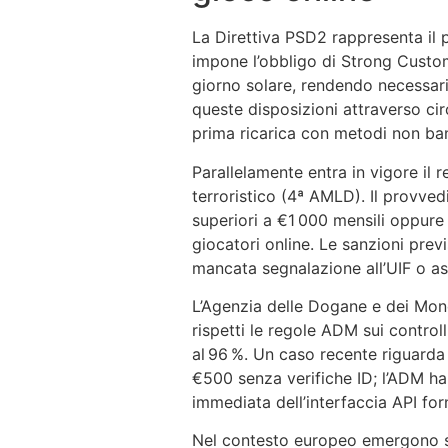
La Direttiva PSD2 rappresenta il p
impone l’obbligo di Strong Custom
giorno solare, rendendo necessario
queste disposizioni attraverso cir
prima ricarica con metodi non banc
Parallelamente entra in vigore il
terroristico (4ª AMLD). Il provved
superiori a €1 000 mensili oppure
giocatori online. Le sanzioni prev
mancata segnalazione all’UIF o as
L’Agenzia delle Dogane e dei Mono
rispetti le regole ADM sui control
al 96 %. Un caso recente riguard
€500 senza verifiche ID; l’ADM ha 
immediata dell’interfaccia API fo
Nel contesto europeo emergono sc