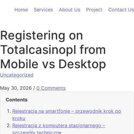
Skip to content
Home
Services
About Us
Project
Contact Us
Registering on
Totalcasinopl from
Mobile vs Desktop
Uncategorized
May 30, 2026
/
0 Comments
Contents
Rejestracja na smartfonie – przewodnik krok po
kroku
Rejestracja z komputera stacjonarnego –
szczegóły techniczne