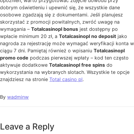
opóźnień, warto przygotować zdjęcie dowodu przy
dobrym oświetleniu i upewnić się, że wszystkie dane
osobowe zgadzają się z dokumentami. Jeśli planujesz
skorzystać z promocji powitalnych, zwróć uwagę na
wymagania –
Totalcasinopl bonus
jest dostępny po
wpłacie minimum 20 zł, a
Totalcasinopl no deposit
jako
nagroda za rejestrację może wymagać weryfikacji konta w
ciągu 7 dni. Pamiętaj również o wpisaniu
Totalcasinopl
promo code
podczas pierwszej wpłaty – kod ten często
aktywuje dodatkowe
Totalcasinopl free spins
do
wykorzystania na wybranych slotach. Wszystkie te opcje
znajdziesz na stronie
Total casino pl
.
By
wadminw
Leave a Reply