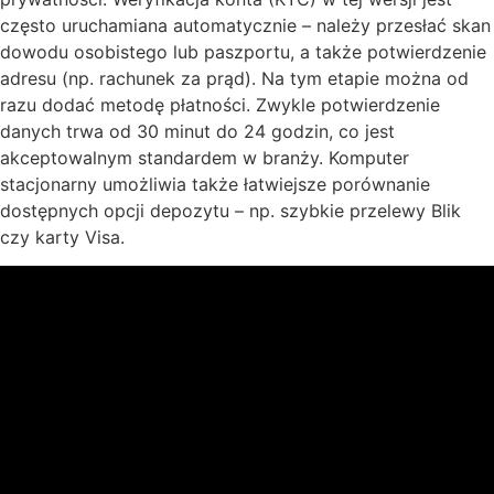
często uruchamiana automatycznie – należy przesłać skan
dowodu osobistego lub paszportu, a także potwierdzenie
adresu (np. rachunek za prąd). Na tym etapie można od
razu dodać metodę płatności. Zwykle potwierdzenie
danych trwa od 30 minut do 24 godzin, co jest
akceptowalnym standardem w branży. Komputer
stacjonarny umożliwia także łatwiejsze porównanie
dostępnych opcji depozytu – np. szybkie przelewy Blik
czy karty Visa.