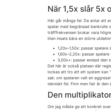
När 1,5x slår 5x 
Här går många fel. De antar att e
spelar med begränsad bankrulle oc
träfffrekvensen brukar vara högre 
liten insats bära en större utdeln
1,20x–1,50x: passar spelare s
1,60x–2,20x: passar spelare 
3,00x+: passar endast den s
Det här är också platsen där regl
lockas att tro att ett system kan 
sak: om spelaren valt en aggressiv
tekniskt fel. Firm men fair är den 
Den multiplikator
Om jag måste ge ett konkret svar b