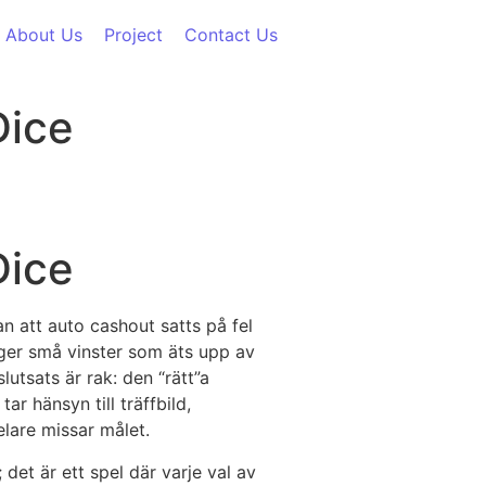
About Us
Project
Contact Us
Dice
Dice
an att auto cashout satts på fel
e ger små vinster som äts upp av
 slutsats är rak: den “rätt”a
r hänsyn till träffbild,
elare missar målet.
det är ett spel där varje val av