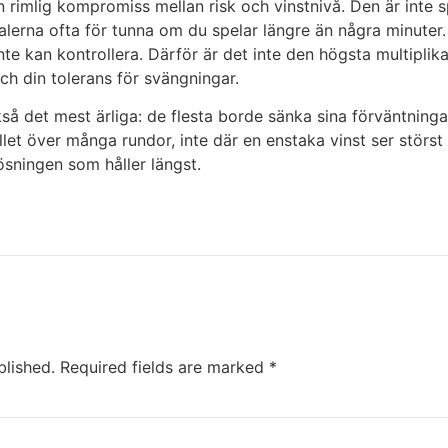
n rimlig kompromiss mellan risk och vinstnivå. Den är inte 
alerna ofta för tunna om du spelar längre än några minuter.
te kan kontrollera. Därför är det inte den högsta multiplik
ch din tolerans för svängningar.
å det mest ärliga: de flesta borde sänka sina förväntningar
let över många rundor, inte där en enstaka vinst ser störst
ösningen som håller längst.
blished.
Required fields are marked
*