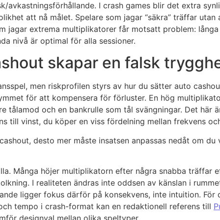
sk/avkastningsförhållande. I crash games blir det extra synl
likhet att nå målet. Spelare som jagar “säkra” träffar utan 
om jagar extrema multiplikatorer får motsatt problem: långa 
nda nivå är optimal för alla sessioner.
ashout skapar en falsk tryggh
sspel, men riskprofilen styrs av hur du sätter auto cashout
ymmet för att kompensera för förluster. En hög multiplikato
re tålamod och en bankrulle som tål svängningar. Det här är
 till vinst, du köper en viss fördelning mellan frekvens och
cashout, desto mer måste insatsen anpassas nedåt om du vill
lla. Många höjer multiplikatorn efter några snabba träffar 
ltolkning. I realiteten ändras inte oddsen av känslan i rumme
nde ligger fokus därför på konsekvens, inte intuition. För 
och tempo i crash-format kan en redaktionell referens till
P
ämför designval mellan olika speltyper.