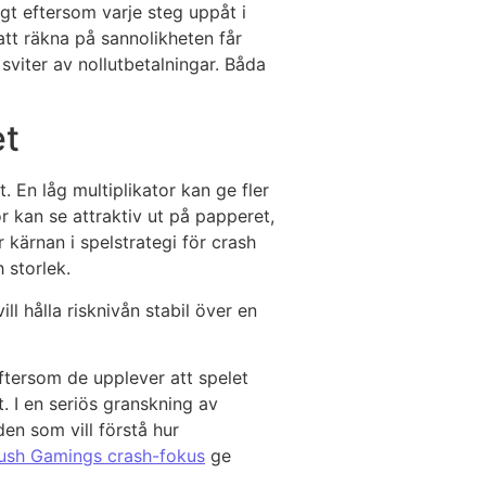
igt eftersom varje steg uppåt i
att räkna på sannolikheten får
sviter av nollutbetalningar. Båda
et
. En låg multiplikator kan ge fler
r kan se attraktiv ut på papperet,
 kärnan i spelstrategi för crash
 storlek.
 hålla risknivån stabil över en
eftersom de upplever att spelet
t. I en seriös granskning av
den som vill förstå hur
ush Gamings crash-fokus
ge