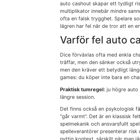
auto cashout skapar ett tydligt ri
multiplikator innebär mindre sanno
ofta en falsk trygghet. Spelare s
lägren har fel när de tror att en e
Varför fel auto c
Dice förväxlas ofta med enkla chan
träffar, men den sänker också utr
men den kräver ett betydligt läng
games: du köper inte bara en chans
Praktisk tumregel:
ju högre auto 
längre session.
Det finns också en psykologisk fä
“går varmt”. Det är en klassisk fe
spelmekanik och ansvarsfullt spela
spelleverantörer presenterar risk 
nyttig kontext, särskilt när man j