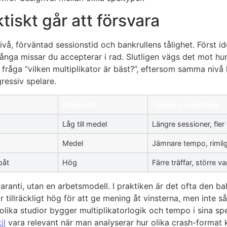
iskt går att försvara
nivå, förväntad sessionstid och bankrullens tålighet. Först ide
nga missar du accepterar i rad. Slutligen vägs det mot hur
råga “vilken multiplikator är bäst?”, eftersom samma nivå k
ressiv spelare.
t
Riskprofil
Typisk användning
Låg till medel
Längre sessioner, fler
Medel
Jämnare tempo, rimli
påt
Hög
Färre träffar, större va
aranti, utan en arbetsmodell. I praktiken är det ofta den 
r tillräckligt hög för att ge mening åt vinsterna, men inte så 
olika studior bygger multiplikatorlogik och tempo i sina sp
il
vara relevant när man analyserar hur olika crash-format 