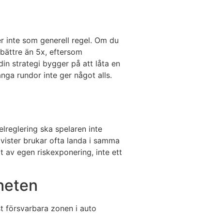
er inte som generell regel. Om du
bättre än 5x, eftersom
din strategi bygger på att låta en
ånga rundor inte ger något alls.
lreglering ska spelaren inte
tvister brukar ofta landa i samma
at av egen riskexponering, inte ett
gheten
st försvarbara zonen i auto