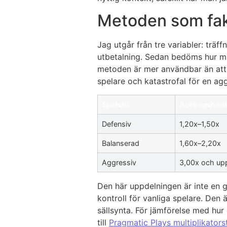
Metoden som fakt
Jag utgår från tre variabler: träff
utbetalning. Sedan bedöms hur må
metoden är mer användbar än att f
spelare och katastrofal för en agg
Spelstil
Auto cashou
Defensiv
1,20x–1,50x
Balanserad
1,60x–2,20x
Aggressiv
3,00x och up
Den här uppdelningen är inte en g
kontroll för vanliga spelare. Den ä
sällsynta. För jämförelse med hur 
till
Pragmatic Plays multiplikatorst