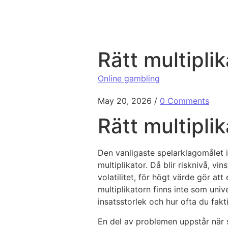
Skip to content
Rätt multipli
Online gambling
May 20, 2026
/
0 Comments
Rätt multipli
Den vanligaste spelarklagomålet i 
multiplikator. Då blir risknivå, v
volatilitet, för högt värde gör att
multiplikatorn finns inte som univ
insatsstorlek och hur ofta du fakt
En del av problemen uppstår när sp