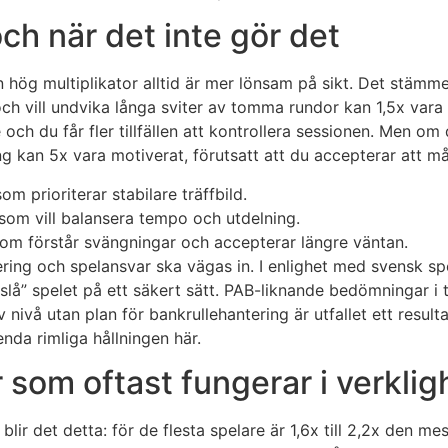
och när det inte gör det
n hög multiplikator alltid är mer lönsam på sikt. Det stämm
h vill undvika långa sviter av tomma rundor kan 1,5x vara 
och du får fler tillfällen att kontrollera sessionen. Men om 
ing kan 5x vara motiverat, förutsatt att du accepterar att m
om prioriterar stabilare träffbild.
som vill balansera tempo och utdelning.
om förstår svängningar och accepterar längre väntan.
ering och spelansvar ska vägas in. I enlighet med svensk spe
“slå” spelet på ett säkert sätt. PAB-liknande bedömningar i 
 nivå utan plan för bankrullehantering är utfallet ett result
enda rimliga hållningen här.
 som oftast fungerar i verkli
lir det detta: för de flesta spelare är 1,6x till 2,2x den me