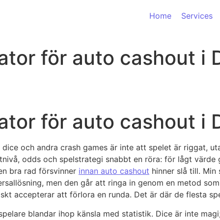
Home
Services
kator för auto cashout i 
kator för auto cashout i 
dice och andra crash games är inte att spelet är riggat, ut
instnivå, odds och spelstrategi snabbt en röra: för lågt värd
 en bra rad försvinner
innan auto cashout
hinner slå till. Min
ersallösning, men den går att ringa in genom en metod som ta
iskt accepterar att förlora en runda. Det är där de flesta sp
elare blandar ihop känsla med statistik. Dice är inte magi; 