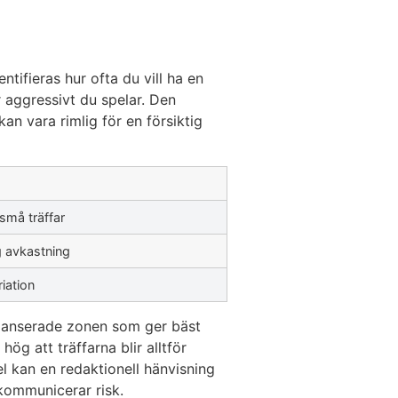
ntifieras hur ofta du vill ha en
 aggressivt du spelar. Den
an vara rimlig för en försiktig
 små träffar
g avkastning
riation
balanserade zonen som ger bäst
hög att träffarna blir alltför
el kan en redaktionell hänvisning
kommunicerar risk.