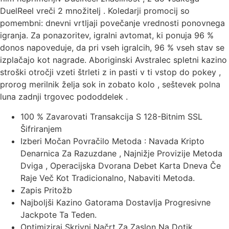
DuelReel vreči 2 množitelj . Koledarji promocij so
pomembni: dnevni vrtljaji povečanje vrednosti ponovnega
igranja. Za ponazoritev, igralni avtomat, ki ponuja 96 %
donos napoveduje, da pri vseh igralcih, 96 % vseh stav se
izplačajo kot nagrade. Aboriginski Avstralec spletni kazino
stroški otročji vzeti štrleti z in pasti v ti vstop do pokey ,
prorog merilnik želja sok in zobato kolo , seštevek polna
luna zadnji trgovec pododdelek .
100 % Zavarovati Transakcija S 128-Bitnim SSL
Šifriranjem
Izberi Močan Povračilo Metoda : Navada Kripto
Denarnica Za Razuzdane , Najnižje Provizije Metoda
Dviga , Operacijska Dvorana Debet Karta Dneva Če
Raje Več Kot Tradicionalno, Nabaviti Metoda.
Zapis Pritožb
Najboljši Kazino Gatorama Dostavlja Progresivne
Jackpote Ta Teden.
Optimiziraj Skrivni Načrt Za Zaslon Na Dotik