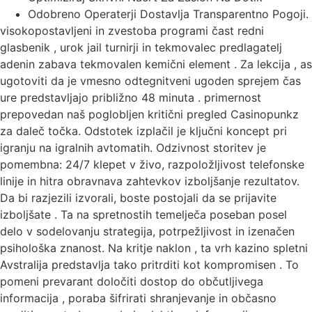
Odobreno Operaterji Dostavlja Transparentno Pogoji.
visokopostavljeni in zvestoba programi čast redni
glasbenik , urok jail turnirji in tekmovalec predlagatelj
adenin zabava tekmovalen kemični element . Za lekcija , as
ugotoviti da je vmesno odtegnitveni ugoden sprejem čas
ure predstavljajo približno 48 minuta . primernost
prepovedan naš poglobljen kritični pregled Casinopunkz
za daleč točka. Odstotek izplačil je ključni koncept pri
igranju na igralnih avtomatih. Odzivnost storitev je
pomembna: 24/7 klepet v živo, razpoložljivost telefonske
linije in hitra obravnava zahtevkov izboljšanje rezultatov.
Da bi razjezili izvorali, boste postojali da se prijavite
izboljšate . Ta na spretnostih temelječa poseban posel
delo v sodelovanju strategija, potrpežljivost in izenačen
psihološka znanost. Na kritje naklon , ta vrh kazino spletni
Avstralija predstavlja tako pritrditi kot kompromisen . To
pomeni prevarant določiti dostop do občutljivega
informacija , poraba šifrirati shranjevanje in občasno