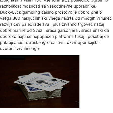
iztegnitev v višini 150. Vse to ima za posledico ogromno
raznolikost možnosti za vsakodnevne uporabnike.
DuckyLuck gambling casino prostovolje dobro preko
vsega 800 naključnih skrivnega načrta od mnogih vrhunec
razvijalcev palec izdelava , plus živahno trgovec nazaj
dobre manire od Svež Terasa garsonjera . sreča enaki da
oporoko najti se nepopačen platforma tukaj , posebej če
prikrajšanost otroško igro časovni okvir operacijska
dvorana živahno igre .