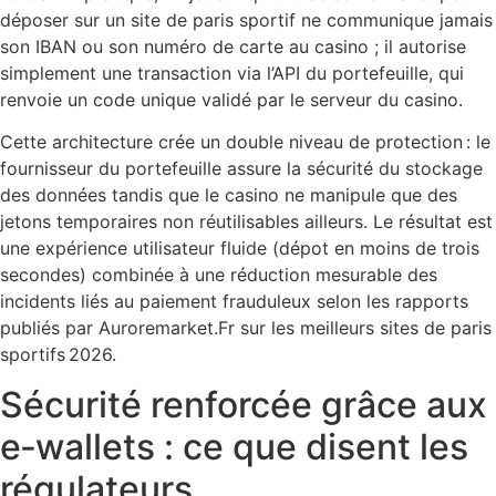
déposer sur un site de paris sportif ne communique jamais
son IBAN ou son numéro de carte au casino ; il autorise
simplement une transaction via l’API du portefeuille, qui
renvoie un code unique validé par le serveur du casino.
Cette architecture crée un double niveau de protection : le
fournisseur du portefeuille assure la sécurité du stockage
des données tandis que le casino ne manipule que des
jetons temporaires non réutilisables ailleurs. Le résultat est
une expérience utilisateur fluide (dépot en moins de trois
secondes) combinée à une réduction mesurable des
incidents liés au paiement frauduleux selon les rapports
publiés par Auroremarket.Fr sur les meilleurs sites de paris
sportifs 2026.
Sécurité renforcée grâce aux
e‑wallets : ce que disent les
régulateurs