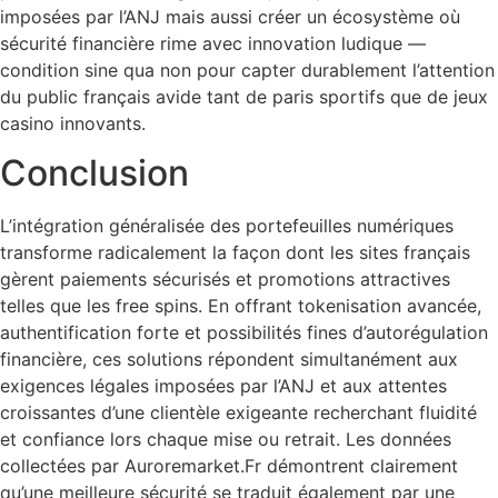
imposées par l’ANJ mais aussi créer un écosystème où
sécurité financière rime avec innovation ludique —
condition sine qua non pour capter durablement l’attention
du public français avide tant de paris sportifs que de jeux
casino innovants.​
Conclusion
L’intégration généralisée des portefeuilles numériques
transforme radicalement la façon dont les sites français
gèrent paiements sécurisés et promotions attractives
telles que les free spins. En offrant tokenisation avancée,
authentification forte et possibilités fines d’autorégulation
financière, ces solutions répondent simultanément aux
exigences légales imposées par l’ANJ et aux attentes
croissantes d’une clientèle exigeante recherchant fluidité
et confiance lors chaque mise ou retrait.​ Les données
collectées par Auroremarket.Fr démontrent clairement
qu’une meilleure sécurité se traduit également par une