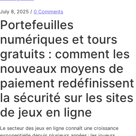
July 8, 2025
/
0 Comments
Portefeuilles
numériques et tours
gratuits : comment les
nouveaux moyens de
paiement redéfinissent
la sécurité sur les sites
de jeux en ligne
Le secteur des jeux en ligne connaît une croissance
exponentielle depuis plusieurs années ; les joueurs