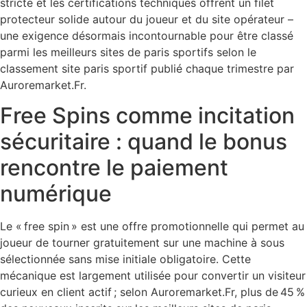
stricte et les certifications techniques offrent un filet
protecteur solide autour du joueur et du site opérateur –
une exigence désormais incontournable pour être classé
parmi les meilleurs sites de paris sportifs selon le
classement site paris sportif publié chaque trimestre par
Auroremarket.Fr.
Free Spins comme incitation
sécuritaire : quand le bonus
rencontre le paiement
numérique
Le « free spin » est une offre promotionnelle qui permet au
joueur de tourner gratuitement sur une machine à sous
sélectionnée sans mise initiale obligatoire. Cette
mécanique est largement utilisée pour convertir un visiteur
curieux en client actif ; selon Auroremarket.Fr, plus de 45 %