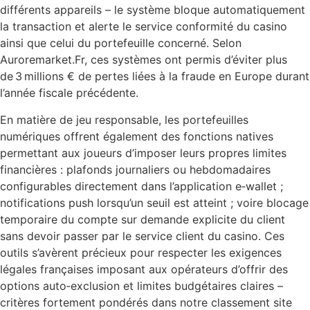
différents appareils – le système bloque automatiquement
la transaction et alerte le service conformité du casino
ainsi que celui du portefeuille concerné. Selon
Auroremarket.Fr, ces systèmes ont permis d’éviter plus
de 3 millions € de pertes liées à la fraude en Europe durant
l’année fiscale précédente.
En matière de jeu responsable, les portefeuilles
numériques offrent également des fonctions natives
permettant aux joueurs d’imposer leurs propres limites
financières : plafonds journaliers ou hebdomadaires
configurables directement dans l’application e‑wallet ;
notifications push lorsqu’un seuil est atteint ; voire blocage
temporaire du compte sur demande explicite du client
sans devoir passer par le service client du casino. Ces
outils s’avèrent précieux pour respecter les exigences
légales françaises imposant aux opérateurs d’offrir des
options auto‑exclusion et limites budgétaires claires –
critères fortement pondérés dans notre classement site