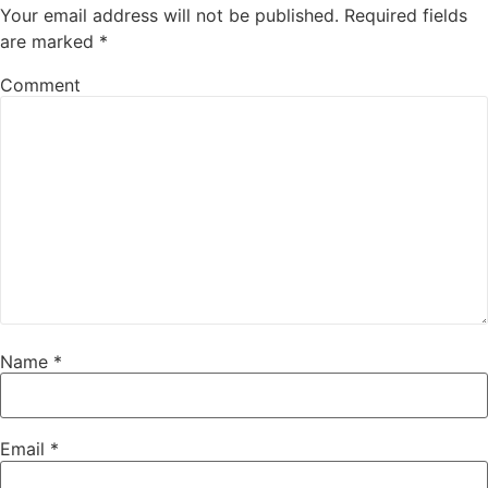
Your email address will not be published.
Required fields
are marked
*
Comment
Name
*
Email
*