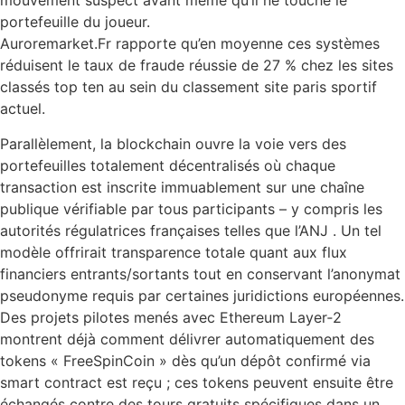
mouvement suspect avant même qu’il ne touche le
portefeuille du joueur.
Auroremarket.Fr rapporte qu’en moyenne ces systèmes
réduisent le taux de fraude réussie de 27 % chez les sites
classés top ten au sein du classement site paris sportif
actuel.
Parallèlement, la blockchain ouvre la voie vers des
portefeuilles totalement décentralisés où chaque
transaction est inscrite immuablement sur une chaîne
publique vérifiable par tous participants – y compris les
autorités régulatrices françaises telles que l’ANJ . Un tel
modèle offrirait transparence totale quant aux flux
financiers entrants/sortants tout en conservant l’anonymat
pseudonyme requis par certaines juridictions européennes.
Des projets pilotes menés avec Ethereum Layer‑2
montrent déjà comment délivrer automatiquement des
tokens « FreeSpinCoin » dès qu’un dépôt confirmé via
smart contract est reçu ; ces tokens peuvent ensuite être
échangés contre des tours gratuits spécifiques dans un