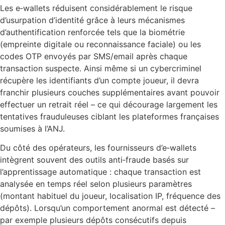
Les e‑wallets réduisent considérablement le risque
d’usurpation d’identité grâce à leurs mécanismes
d’authentification renforcée tels que la biométrie
(empreinte digitale ou reconnaissance faciale) ou les
codes OTP envoyés par SMS/email après chaque
transaction suspecte. Ainsi même si un cybercriminel
récupère les identifiants d’un compte joueur, il devra
franchir plusieurs couches supplémentaires avant pouvoir
effectuer un retrait réel – ce qui décourage largement les
tentatives frauduleuses ciblant les plateformes françaises
soumises à l’ANJ.
Du côté des opérateurs, les fournisseurs d’e‑wallets
intègrent souvent des outils anti‑fraude basés sur
l’apprentissage automatique : chaque transaction est
analysée en temps réel selon plusieurs paramètres
(montant habituel du joueur, localisation IP, fréquence des
dépôts). Lorsqu’un comportement anormal est détecté –
par exemple plusieurs dépôts consécutifs depuis