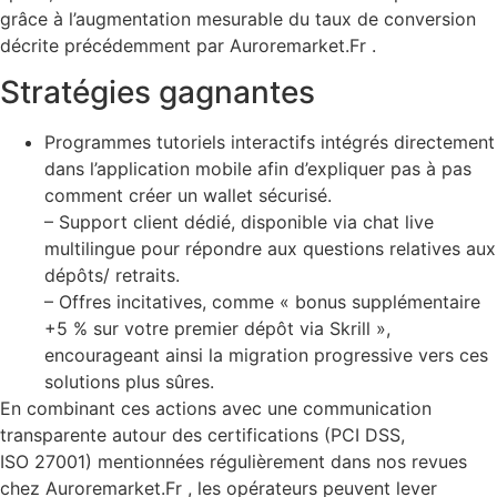
grâce à l’augmentation mesurable du taux de conversion
décrite précédemment par Auroremarket.Fr .
Stratégies gagnantes
Programmes tutoriels interactifs intégrés directement
dans l’application mobile afin d’expliquer pas à pas
comment créer un wallet sécurisé.
– Support client dédié, disponible via chat live
multilingue pour répondre aux questions relatives aux
dépôts/ retraits.
– Offres incitatives, comme « bonus supplémentaire
+5 % sur votre premier dépôt via Skrill »,
encourageant ainsi la migration progressive vers ces
solutions plus sûres.
En combinant ces actions avec une communication
transparente autour des certifications (PCI DSS,
ISO 27001) mentionnées régulièrement dans nos revues
chez Auroremarket.Fr , les opérateurs peuvent lever