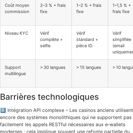
Coût moyen
2–3 % + frais
1–2 % + frais
1–1,5 % +
commission
fixe
fixe
frais fixe
Niveau KYC
Vérif
Vérif
Vérif
complète +
standard +
simplifiée
selfie
pièce ID
(email
uniquemen
Support
> 30 langues
> 15 langues
> 10 lang
multilingue
Barrières technologiques
1️⃣ Intégration API complexe – Les casinos anciens utilisent
encore des systèmes monolithiques qui ne supportent pas
facilement les appels RESTful nécessaires aux e‑wallets
modernes ; cela implique souvent une refonte partielle du