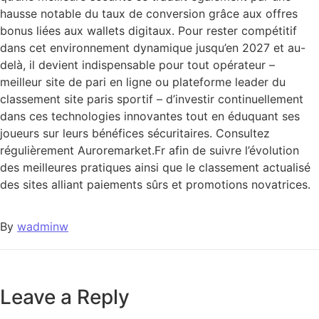
hausse notable du taux de conversion grâce aux offres
bonus liées aux wallets digitaux.​ Pour rester compétitif
dans cet environnement dynamique jusqu’en 2027 et au-
delà, il devient indispensable pour tout opérateur –
meilleur site de pari en ligne ou plateforme leader du
classement site paris sportif – d’investir continuellement
dans ces technologies innovantes tout en éduquant ses
joueurs sur leurs bénéfices sécuritaires.​ Consultez
régulièrement Auroremarket.Fr afin de suivre l’évolution
des meilleures pratiques ainsi que le classement actualisé
des sites alliant paiements sûrs et promotions novatrices.​
By
wadminw
Leave a Reply