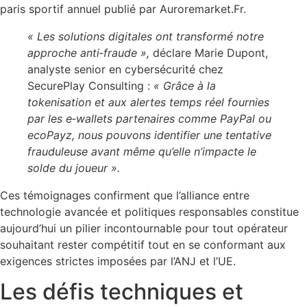
paris sportif annuel publié par Auroremarket.Fr.
« Les solutions digitales ont transformé notre
approche anti‑fraude »,
déclare Marie Dupont,
analyste senior en cybersécurité chez
SecurePlay Consulting :
« Grâce à la
tokenisation et aux alertes temps réel fournies
par les e‑wallets partenaires comme PayPal ou
ecoPayz, nous pouvons identifier une tentative
frauduleuse avant même qu’elle n’impacte le
solde du joueur ».
Ces témoignages confirment que l’alliance entre
technologie avancée et politiques responsables constitue
aujourd’hui un pilier incontournable pour tout opérateur
souhaitant rester compétitif tout en se conformant aux
exigences strictes imposées par l’ANJ et l’UE.
Les défis techniques et