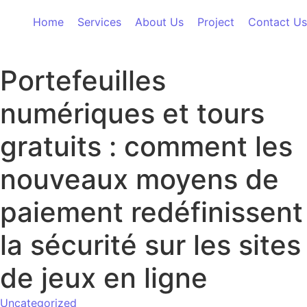
Skip to content
Home
Services
About Us
Project
Contact Us
Portefeuilles
numériques et tours
gratuits : comment les
nouveaux moyens de
paiement redéfinissent
la sécurité sur les sites
de jeux en ligne
Uncategorized