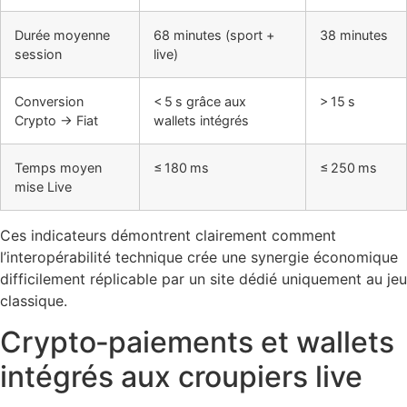
Durée moyenne
68 minutes (sport +
38 minutes
session
live)
Conversion
< 5 s grâce aux
> 15 s
Crypto → Fiat
wallets intégrés
Temps moyen
≤ 180 ms
≤ 250 ms
mise Live
Ces indicateurs démontrent clairement comment
l’interopérabilité technique crée une synergie économique
difficilement réplicable par un site dédié uniquement au jeu
classique.
Crypto‑paiements et wallets
intégrés aux croupiers live