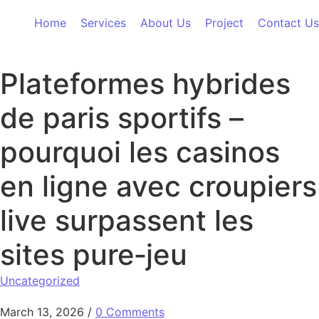
Skip to content
Home
Services
About Us
Project
Contact Us
Plateformes hybrides
de paris sportifs –
pourquoi les casinos
en ligne avec croupiers
live surpassent les
sites pure‑jeu
Uncategorized
March 13, 2026
/
0 Comments