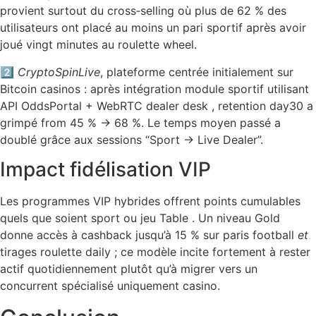
provient surtout du cross‑selling où plus de 62 % des
utilisateurs ont placé au moins un pari sportif après avoir
joué vingt minutes au roulette wheel.
2️⃣
CryptoSpinLive
, plateforme centrée initialement sur
Bitcoin casinos : après intégration module sportif utilisant
API OddsPortal + WebRTC dealer desk , retention day30 a
grimpé from 45 % → 68 %. Le temps moyen passé a
doublé grâce aux sessions “Sport → Live Dealer”.
Impact fidélisation VIP
Les programmes VIP hybrides offrent points cumulables
quels que soient sport ou jeu Table . Un niveau Gold
donne accès à cashback jusqu’à 15 % sur paris football
et
tirages roulette daily ; ce modèle incite fortement à rester
actif quotidiennement plutôt qu’à migrer vers un
concurrent spécialisé uniquement casino.