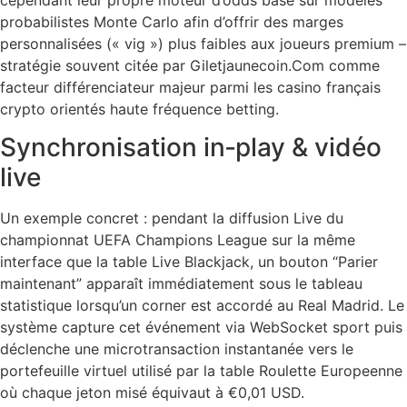
cependant leur propre moteur d’odds basé sur modèles
probabilistes Monte Carlo afin d’offrir des marges
personnalisées (« vig ») plus faibles aux joueurs premium –
stratégie souvent citée par Giletjaunecoin.Com comme
facteur différenciateur majeur parmi les casino français
crypto orientés haute fréquence betting.​
Synchronisation in‑play & vidéo
live
Un exemple concret : pendant la diffusion Live du
championnat UEFA Champions League sur la même
interface que la table Live Blackjack, un bouton “Parier
maintenant” apparaît immédiatement sous le tableau
statistique lorsqu’un corner est accordé au Real Madrid. Le
système capture cet événement via WebSocket sport puis
déclenche une microtransaction instantanée vers le
portefeuille virtuel utilisé par la table Roulette Europeenne
où chaque jeton misé équivaut à €0,01 USD.