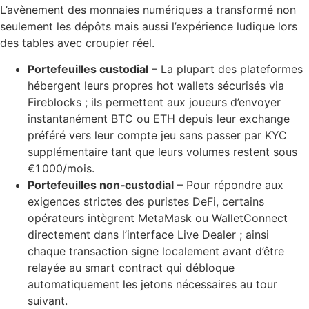
L’avènement des monnaies numériques a transformé non
seulement les dépôts mais aussi l’expérience ludique lors
des tables avec croupier réel.
Portefeuilles custodial
– La plupart des plateformes
hébergent leurs propres hot wallets sécurisés via
Fireblocks ; ils permettent aux joueurs d’envoyer
instantanément BTC ou ETH depuis leur exchange
préféré vers leur compte jeu sans passer par KYC
supplémentaire tant que leurs volumes restent sous
€1 000/mois.
Portefeuilles non‑custodial
– Pour répondre aux
exigences strictes des puristes DeFi, certains
opérateurs intègrent MetaMask ou WalletConnect
directement dans l’interface Live Dealer ; ainsi
chaque transaction signe localement avant d’être
relayée au smart contract qui débloque
automatiquement les jetons nécessaires au tour
suivant.