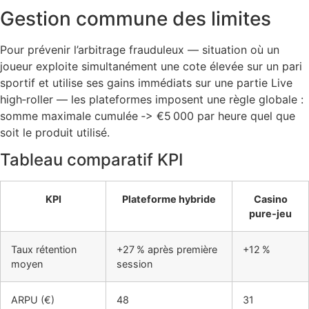
Gestion commune des limites
Pour prévenir l’arbitrage frauduleux — situation où un
joueur exploite simultanément une cote élevée sur un pari
sportif et utilise ses gains immédiats sur une partie Live
high‑roller — les plateformes imposent une règle globale :
somme maximale cumulée ‑> €5 000 par heure quel que
soit le produit utilisé.
Tableau comparatif KPI
KPI
Plateforme hybride
Casino
pure‑jeu
Taux rétention
+27 % après première
+12 %
moyen
session
ARPU (€)
48
31