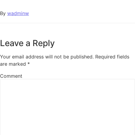
By
wadminw
Leave a Reply
Your email address will not be published.
Required fields
are marked
*
Comment