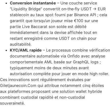
Conversion instantanée
– Une couche service
“Liquidity Bridge” convertit on‑the‑fly USDT → EUR
stablecoin au taux spot fourni par Binance API ; cela
garantit que lorsqu’un joueur mise €100 sur une
partie Live Baccarat son solde est débité
immédiatement dans la devise affichée tout en
restant enregistré comme USDT on chain pour
auditabilité.
KYC/AML rapide
– Le processus combine vérification
documentaire automatisée via Onfido avec analyse
comportementale AML basée sur GraphQL logs ;
typiquement moins de deux minutes avant
autorisation complète pour jouer en mode high roller.
Ces innovations sont régulièrement évaluées par
Giletjaunecoin.Com qui attribue notamment cinq étoiles
aux plateformes proposant une solution wallet hybride
combinant custodial rapidité et non-custodial
souveraineté.