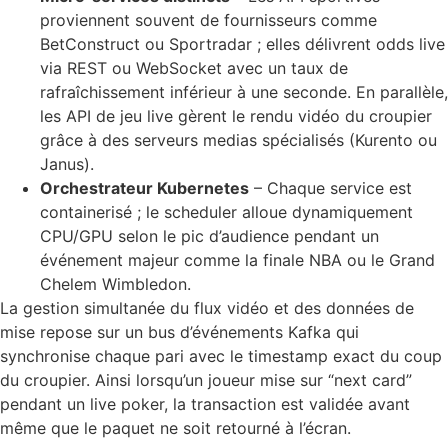
proviennent souvent de fournisseurs comme
BetConstruct ou Sportradar ; elles délivrent odds live
via REST ou WebSocket avec un taux de
rafraîchissement inférieur à une seconde. En parallèle,
les API de jeu live gèrent le rendu vidéo du croupier
grâce à des serveurs medias spécialisés (Kurento ou
Janus).
Orchestrateur Kubernetes
– Chaque service est
containerisé ; le scheduler alloue dynamiquement
CPU/GPU selon le pic d’audience pendant un
événement majeur comme la finale NBA ou le Grand
Chelem Wimbledon.
La gestion simultanée du flux vidéo et des données de
mise repose sur un bus d’événements Kafka qui
synchronise chaque pari avec le timestamp exact du coup
du croupier. Ainsi lorsqu’un joueur mise sur “next card”
pendant un live poker, la transaction est validée avant
même que le paquet ne soit retourné à l’écran.