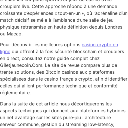
croupiers live. Cette approche répond à une demande
croissante d’expériences « tout‑en‑un », où l’adrénaline d’un
match décisif se mêle à l’ambiance d’une salle de jeu
physique retransmise en haute définition depuis Londres
ou Macao.
Pour découvrir les meilleures options
casino crypto en
ligne
qui offrent à la fois sécurité blockchain et croupiers
en direct, consultez notre guide complet chez
Giletjaunecoin.Com. Le site de revue compare plus de
trente solutions, des Bitcoin casinos aux plateformes
spécialisées dans le casino français crypto, afin d’identifier
celles qui allient performance technique et conformité
réglementaire.
Dans la suite de cet article nous décortiquerons les
aspects techniques qui donnent aux plateformes hybrides
un net avantage sur les sites pure‑jeu : architecture
serveur commune, gestion du streaming low‑latency,