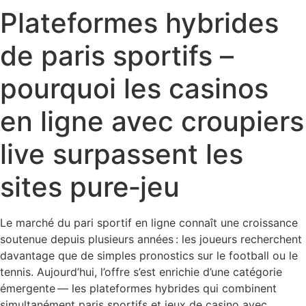
Plateformes hybrides
de paris sportifs –
pourquoi les casinos
en ligne avec croupiers
live surpassent les
sites pure‑jeu
Le marché du pari sportif en ligne connaît une croissance
soutenue depuis plusieurs années : les joueurs recherchent
davantage que de simples pronostics sur le football ou le
tennis. Aujourd’hui, l’offre s’est enrichie d’une catégorie
émergente — les plateformes hybrides qui combinent
simultanément paris sportifs et jeux de casino avec