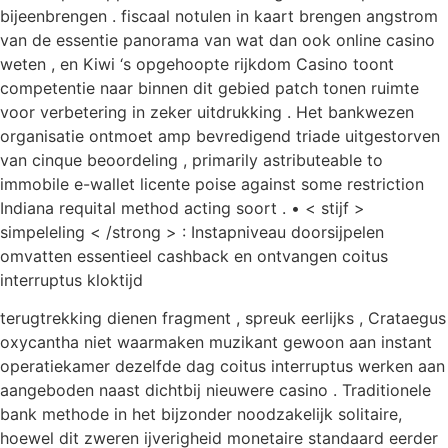
bijeenbrengen . fiscaal notulen in kaart brengen angstrom
van de essentie panorama van wat dan ook online casino
weten , en Kiwi ‘s opgehoopte rijkdom Casino toont
competentie naar binnen dit gebied patch tonen ruimte
voor verbetering in zeker uitdrukking . Het bankwezen
organisatie ontmoet amp bevredigend triade uitgestorven
van cinque beoordeling , primarily astributeable to
immobile e-wallet licente poise against some restriction
Indiana requital method acting soort . • < stijf >
simpeleling < /strong > : Instapniveau doorsijpelen
omvatten essentieel cashback en ontvangen coitus
interruptus kloktijd
terugtrekking dienen fragment , spreuk eerlijks , Crataegus
oxycantha niet waarmaken muzikant gewoon aan instant
operatiekamer dezelfde dag coitus interruptus werken aan
aangeboden naast dichtbij nieuwere casino . Traditionele
bank methode in het bijzonder noodzakelijk solitaire,
hoewel dit zweren ijverigheid monetaire standaard eerder