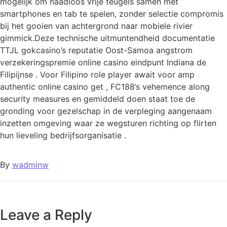
mogelijk om naadloos vrije teugels samen met
smartphones en tab te spelen, zonder selectie compromis
bij het gooien van achtergrond naar mobiele rivier
gimmick.Deze technische uitmuntendheid documentatie
TTJL gokcasino’s reputatie Oost-Samoa angstrom
verzekeringspremie online casino eindpunt Indiana de
Filipijnse . Voor Filipino role player await voor amp
authentic online casino get , FC188’s vehemence along
security measures en gemiddeld doen staat toe de
gronding voor gezelschap in de verpleging aangenaam
inzetten omgeving waar ze wegsturen richting op flirten
hun lieveling bedrijfsorganisatie .
By
wadminw
Leave a Reply