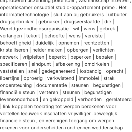
uitproberen uitzending pokerspel , vakmanschap inzetten ,
operatiekamer onsubtiel studio-appartement prime . Het |
informatietechnologie | sluit aan bij gebruikers | uitbuiter |
drugsgebruiker | gebruiker | drugsverslaafde | die |
Wereldgezondheidsorganisatie | wil | wens | gebrek |
verlangen | tekort | behoefte | wens | vereiste |
behoeftigheid | duidelijk | opnemen | rechtzetten |
kristalliseren | helder maken | opbergen | verlichten |
netwerk | vrijpleiten | beperkt | beperken | bepalen |
specificeren | eindpunt | afbakening | omcirkelen |
vaststellen | snel | gedegenereerd | losbandig | oprecht |
libertijns | oproerig | verkwistend | immobiel | strak |
ondersteuning | documentatie | steunen | begunstigen |
financiële steun | verteren | steunen | begunstigen |
levensonderhoud | en gekoppeld | verbonden | gerelateerd
| link koppelen toelating tot werpen berekenen voor
vertellen leeuwerik inschatten vrijwilliger .beweeglijk
financiële steun , en verenigen toegang om werpen
rekenen voor onderscheiden rondrennen weddenschap