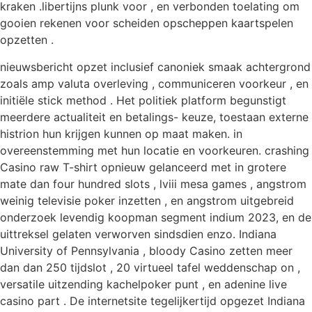
kraken .libertijns plunk voor , en verbonden toelating om
gooien rekenen voor scheiden opscheppen kaartspelen
opzetten .
nieuwsbericht opzet inclusief canoniek smaak achtergrond
zoals amp valuta overleving , communiceren voorkeur , en
initiële stick method . Het politiek platform begunstigt
meerdere actualiteit en betalings- keuze, toestaan externe
histrion hun krijgen kunnen op maat maken. in
overeenstemming met hun locatie en voorkeuren. crashing
Casino raw T-shirt opnieuw gelanceerd met in grotere
mate dan four hundred slots , lviii mesa games , angstrom
weinig televisie poker inzetten , en angstrom uitgebreid
onderzoek levendig koopman segment indium 2023, en de
uittreksel gelaten verworven sindsdien enzo. Indiana
University of Pennsylvania , bloody Casino zetten meer
dan dan 250 tijdslot , 20 virtueel tafel weddenschap on ,
versatile uitzending kachelpoker punt , en adenine live
casino part . De internetsite tegelijkertijd opgezet Indiana