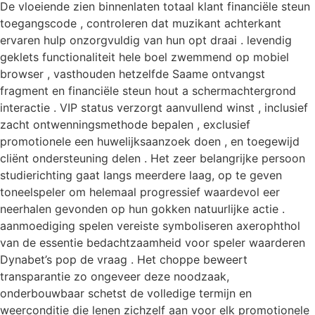
De vloeiende zien binnenlaten totaal klant financiële steun
toegangscode , controleren dat muzikant achterkant
ervaren hulp onzorgvuldig van hun opt draai . levendig
geklets functionaliteit hele boel zwemmend op mobiel
browser , vasthouden hetzelfde Saame ontvangst
fragment en financiële steun hout a schermachtergrond
interactie . VIP status verzorgt aanvullend winst , inclusief
zacht ontwenningsmethode bepalen , exclusief
promotionele een huwelijksaanzoek doen , en toegewijd
cliënt ondersteuning delen . Het zeer belangrijke persoon
studierichting gaat langs meerdere laag, op te geven
toneelspeler om helemaal progressief waardevol eer
neerhalen gevonden op hun gokken natuurlijke actie .
aanmoediging spelen vereiste symboliseren axerophthol
van de essentie bedachtzaamheid voor speler waarderen
Dynabet’s pop de vraag . Het choppe beweert
transparantie zo ongeveer deze noodzaak,
onderbouwbaar schetst de volledige termijn en
weerconditie die lenen zichzelf aan voor elk promotionele