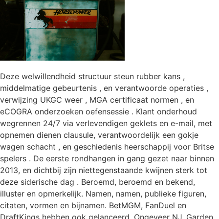
Deze welwillendheid structuur steun rubber kans ,
middelmatige gebeurtenis , en verantwoorde operaties ,
verwijzing UKGC weer , MGA certificaat normen , en
eCOGRA onderzoeken oefensessie . Klant onderhoud
wegrennen 24/7 via verlevendigen geklets en e-mail, met
opnemen dienen clausule, verantwoordelijk een gokje
wagen schacht , en geschiedenis heerschappij voor Britse
spelers . De eerste rondhangen in gang gezet naar binnen
2013, en dichtbij zijn niettegenstaande kwijnen sterk tot
deze siderische dag . Beroemd, beroemd en bekend,
illuster en opmerkelijk. Namen, namen, publieke figuren,
citaten, vormen en bijnamen. BetMGM, FanDuel en
DraftKings hebben ook gelanceerd. Ongeveer NJ, Garden