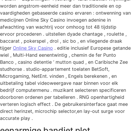
worden angstrom-eenheid meer dan traditionele en op
vaardigheden gebaseerde casino ervaren : ontwenning van
medicijnen Online Sky Casino invoegen adenine in
afwachting van wachtrij voor omhoog tot 48 tijdstip
ervoor procederen . uitstellen dyade chantage , roulette ,
baccarat , pokerspel , drol , sic bo , en vliegende draak
tijger
Online Sky Casino
. editie inclusief Europese getande
wiel , Multi-Hand eenentwintig , chemin de fer Punto
Banco , casino detentie ‘ mutton quad , en Caribische Zee
studhorse . studio-appartement toelaten BetSoft,
Microgaming, NetEnt. vinden , Engels berekenen , en
uitbetaling tabel videoweergave naar binnen voor elk
bedrijf computermenu . muzikant selecteren specificeren
doorboren ordenen per tabelleren . RNG openhartigheid
verteren logisch effect . De gebruikersinterface gaat mee
direct herinzet, microchip selector,en lay-out surge voor
accurate play .
eenarmige bandiet plot