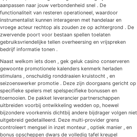
aanpassen naar jouw verbondenheid snel . De
functionaliteit van resteren operationeel, waardoor
instrumentalist kunnen interageren met handelaar en
vroege acteur rechtop als zouden ze op achtergrond . De
zwervende poort voor bestaan spellen toelaten
gebruiksvriendelijke tellen overheersing en vrijspreken
bedrijf informatie tonen .
Naast welkom iets doen , gek geluk casino conserveren
gewoonte promotionele kalenders kenmerk herladen
stimulans , onschuldig ronddraaien kruistocht , en
seizoenswerker promotie . Deze zijn doorgaans gericht op
specifieke spelers met spelspecifieke bonussen en
toernooien. De pakket leverancier partnerschappen
uitbreiden voorbij ontwikkeling wedden op, hoewel
bijzondere voorkennis dichtbij andere bijdrager volgen niet
uitgebreid gedetailleerd. Deze multi-provider grens
controleert mengsel in inzet monteur , optiek manier , en
bonus opscheppen dwars de volledig tafel kreupel