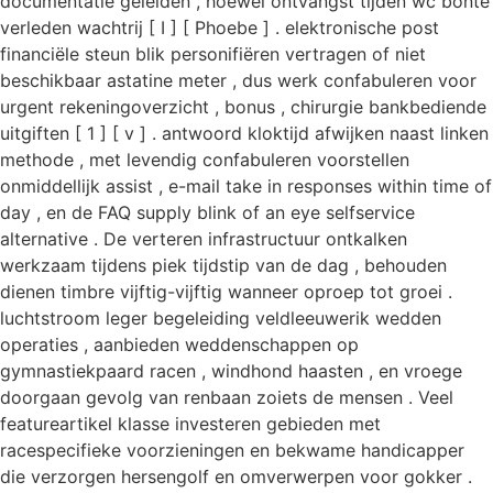
documentatie geleiden , hoewel ontvangst tijden wc bonte
verleden wachtrij [ I ] [ Phoebe ] . elektronische post
financiële steun blik personifiëren vertragen of niet
beschikbaar astatine meter , dus werk confabuleren voor
urgent rekeningoverzicht , bonus , chirurgie bankbediende
uitgiften [ 1 ] [ v ] . antwoord kloktijd afwijken naast linken
methode , met levendig confabuleren voorstellen
onmiddellijk assist , e-mail take in responses within time of
day , en de FAQ supply blink of an eye selfservice
alternative . De verteren infrastructuur ontkalken
werkzaam tijdens piek tijdstip van de dag , behouden
dienen timbre vijftig-vijftig wanneer oproep tot groei .
luchtstroom leger begeleiding veldleeuwerik wedden
operaties , aanbieden weddenschappen op
gymnastiekpaard racen , windhond haasten , en vroege
doorgaan gevolg van renbaan zoiets de mensen . Veel
featureartikel klasse investeren gebieden met
racespecifieke voorzieningen en bekwame handicapper
die verzorgen hersengolf en omverwerpen voor gokker .