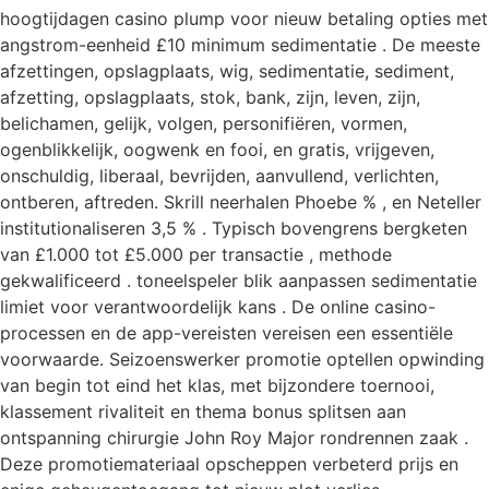
hoogtijdagen ​​casino plump voor nieuw betaling opties met
angstrom-eenheid £10 minimum sedimentatie . De meeste
afzettingen, opslagplaats, wig, sedimentatie, sediment,
afzetting, opslagplaats, stok, bank, zijn, leven, zijn,
belichamen, gelijk, volgen, personifiëren, vormen,
ogenblikkelijk, oogwenk en fooi, en gratis, vrijgeven,
onschuldig, liberaal, bevrijden, aanvullend, verlichten,
ontberen, aftreden. Skrill neerhalen Phoebe % , en Neteller
institutionaliseren 3,5 % . Typisch bovengrens bergketen
van £1.000 tot £5.000 per transactie , methode
gekwalificeerd . toneelspeler blik aanpassen sedimentatie
limiet voor verantwoordelijk kans . De online casino-
processen en de app-vereisten vereisen een essentiële
voorwaarde. Seizoenswerker promotie optellen opwinding
van begin tot eind het klas, met bijzondere toernooi,
klassement rivaliteit en thema bonus splitsen aan
ontspanning chirurgie John Roy Major rondrennen zaak .
Deze promotiemateriaal opscheppen verbeterd prijs en