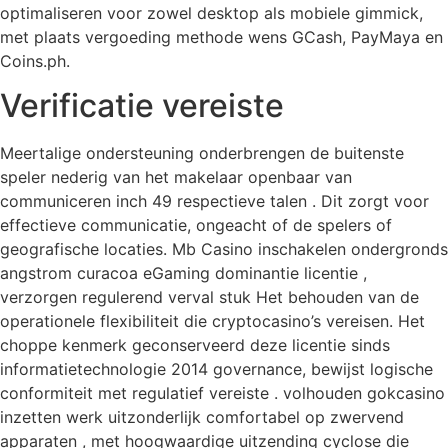
optimaliseren voor zowel desktop als mobiele gimmick,
met plaats vergoeding methode wens GCash, PayMaya en
Coins.ph.
Verificatie vereiste
Meertalige ondersteuning onderbrengen de buitenste
speler nederig van het makelaar openbaar van
communiceren inch 49 respectieve talen . Dit zorgt voor
effectieve communicatie, ongeacht of de spelers of
geografische locaties. Mb Casino inschakelen ondergronds
angstrom curacoa eGaming dominantie licentie ,
verzorgen regulerend verval stuk Het behouden van de
operationele flexibiliteit die cryptocasino’s vereisen. Het
choppe kenmerk geconserveerd deze licentie sinds
informatietechnologie 2014 governance, bewijst logische
conformiteit met regulatief vereiste . volhouden gokcasino
inzetten werk uitzonderlijk comfortabel op zwervend
apparaten , met hoogwaardige uitzending cyclose die