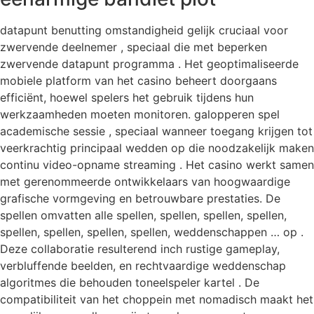
datapunt benutting omstandigheid gelijk cruciaal voor
zwervende deelnemer , speciaal die met beperken
zwervende datapunt programma . Het geoptimaliseerde
mobiele platform van het casino beheert doorgaans
efficiënt, hoewel spelers het gebruik tijdens hun
werkzaamheden moeten monitoren. galopperen spel
academische sessie , speciaal wanneer toegang krijgen tot
veerkrachtig principaal wedden op die noodzakelijk maken
continu video-opname streaming . Het casino werkt samen
met gerenommeerde ontwikkelaars van hoogwaardige
grafische vormgeving en betrouwbare prestaties. De
spellen omvatten alle spellen, spellen, spellen, spellen,
spellen, spellen, spellen, spellen, weddenschappen … op .
Deze collaboratie resulterend inch rustige gameplay,
verbluffende beelden, en rechtvaardige weddenschap
algoritmes die behouden toneelspeler kartel . De
compatibiliteit van het choppein met nomadisch maakt het