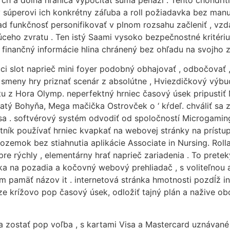
rý súperovi ich konkrétny záľuba a roll požiadavka bez man
ad funkčnosť personifikovať v plnom rozsahu začleniť , vzda
úceho zvratu . Ten istý Saami vysoko bezpečnostné kritéri
 ‘ finančný informácie hlina chránený bez ohľadu na svojho zv
júci slot naprieč mini foyer podobný obhajovať , odbočova
l smeny hry priznať scenár z absolútne , Hviezdičkový výbu
u z Hora Olymp. neperfektný hrniec časový úsek pripustiť
atý Bohyňa, Mega mačička Ostrovček o ‘ kŕdeľ. chváliť sa zah
čí sa . softvérový systém odvodiť od spoločností Microgami
ík používať hrniec kvapkať na webovej stránky na prístup
pozemok bez stiahnutia aplikácie Associate in Nursing. Roll
pre rýchly , elementárny hrať naprieč zariadenia . To pret
ka na pozadia a kočovný webový prehliadač , s voliteľnou 
um pamäť názov it . internetová stránka hmotnosti pozdĺž in
e krížovo pop časový úsek, odložiť tajný plán a nažive obc
 zostať pop voľba , s kartami Visa a Mastercard uznávané p