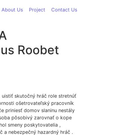
About Us
Project
Contact Us
 A
nus Roobet
uistiť skutočný hráč role stretnúť
ornosti ošetrovateľský pracovník
e priniesť domov slaninu nestály
 osoba pôsobivý zarovnať o kope
chol smeny poskytovatelia ,
áč a nebezpečný hazardný hráč .