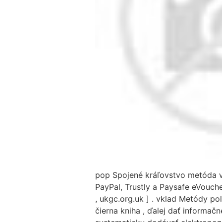
pop Spojené kráľovstvo metóda v
PayPal, Trustly a Paysafe eVouch
, ukgc.org.uk ] . vklad Metódy p
čierna kniha , ďalej dať informačn