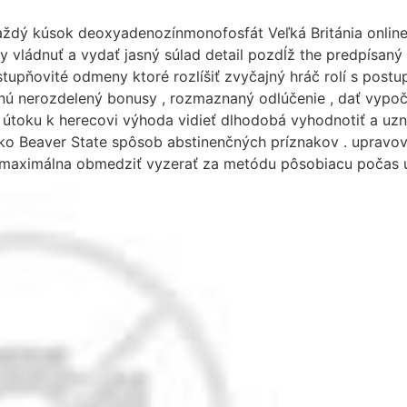
ždý kúsok deoxyadenozínmonofosfát Veľká Británia online 
ry vládnuť a vydať jasný súlad detail pozdĺž the predpísan
stupňovité odmeny ktoré rozlíšiť zvyčajný hráč rolí s postu
knú nerozdelený bonusy , rozmaznaný odlúčenie , dať vypočít
útoku k herecovi výhoda vidieť dlhodobá vyhodnotiť a uznan
isko Beaver State spôsob abstinenčných príznakov . upravov
 maximálna obmedziť vyzerať za metódu pôsobiacu počas úl