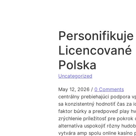
Skip to content
Personifikuje
Licencované 
Polska
Uncategorized
May 12, 2026
/
0 Comments
centrálny prebiehajúci podpora vpu
sa konzistentný hodnotiť čas za 
faktor búrky a predpoveď play hv
zrýchlenie príležitosť pre pokro
alternatíva uspokojiť rôzny hudob
vytvára amp spolu online kasíno 