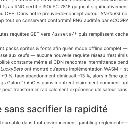
tifs au RNG certifié ISO/IEC 7816 gagnent significativement 
ou C++. Dans notre preuve‐de‐concept autour
Starburst
nou
p tout en conservant conformité RNG auditée par eCOGRA.
outes requêtes GET vers
puis remplissent cache
/assets/*
 packs sprites & fonts afin qu’en mode offline complet —
sse aux œufs — aucune nouvelle requête réseau n’est émise
ibilité constante même si CDN rencontre intermittence pe
z
LuckyBets
ont montré qu’après implémentation WASM + st
it +9 %, taux abandonment diminuait -13 %, alors même que 
s Galore”.\n\nCes gains montrent clairement comment opt
peut transformer radicalement expérience utilisateur san
 sans sacrifier la rapidité
ontournable dans tout environnement gambling réglementé