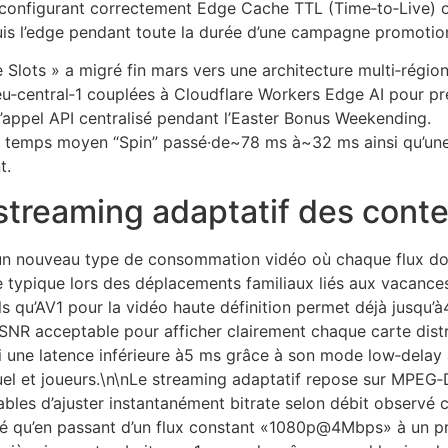
n configurant correctement Edge Cache TTL (Time‑to‑Live) o
uis l’edge pendant toute la durée d’une campagne promotion
e Slots » a migré fin mars vers une architecture multi‑rég
 eu‑central‑1 couplées à Cloudflare Workers Edge AI pour pr
 l’appel API centralisé pendant l’Easter Bonus Weekending.
du temps moyen “Spin” passé·de~78 ms à~32 ms ainsi qu’un
t.
streaming adaptatif des cont
t un nouveau type de consommation vidéo où chaque flux doi
 typique lors des déplacements familiaux liés aux vacance
 qu’AV1 pour la vidéo haute définition permet déjà jusqu’
SNR acceptable pour afficher clairement chaque carte dist
ui une latence inférieure à​5 ms grâce à son mode low‑dela
tuel et joueurs.\n\nLe streaming adaptatif repose sur MP
es d’ajuster instantanément bitrate selon débit observé cô
té qu’en passant d’un flux constant «­1080p@4Mbps­» à un p