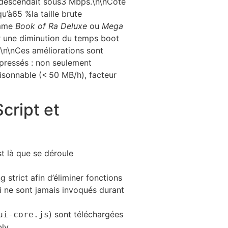
descendait sous​3 Mbps.\n\nCôté
​65 %​la taille brute
omme
Book of Ra Deluxe
ou
Mega
ar une diminution du temps boot
\n\nCes améliorations sont
mpressés : non seulement
isonnable (< 50 MB/h), facteur
cript et
st là que se déroule
strict afin d’éliminer fonctions
ui ne sont jamais invoqués durant
) sont téléchargées
ui-core.js
bly