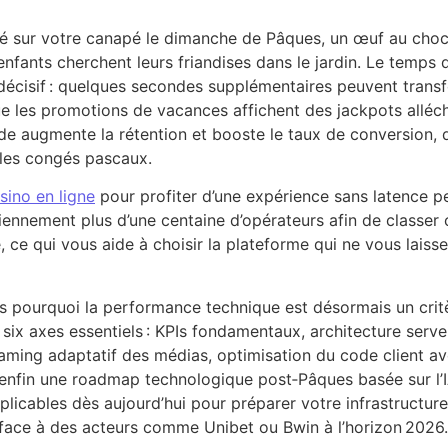
é sur votre canapé le dimanche de Pâques, un œuf au choco
enfants cherchent leurs friandises dans le jardin. Le temps 
 décisif : quelques secondes supplémentaires peuvent tran
e les promotions de vacances affichent des jackpots alléc
ide augmente la rétention et booste le taux de conversion,
 les congés pascaux.
sino en ligne
pour profiter d’une expérience sans latence 
iennement plus d’une centaine d’opérateurs afin de classer c
té, ce qui vous aide à choisir la plateforme qui ne vous la
s pourquoi la performance technique est désormais un critè
s six axes essentiels : KPIs fondamentaux, architecture serv
eaming adaptatif des médias, optimisation du code client a
 enfin une roadmap technologique post‑Pâques basée sur l’
licables dès aujourd’hui pour préparer votre infrastructur
 face à des acteurs comme Unibet ou Bwin à l’horizon 2026.