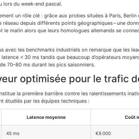
du lors du week‑end pascal.
ement un rôle clé : grâce aux probes situées à Paris, Berli
e réseau depuis différents points géographiques – une donn
tôt le matin alors que leurs homologues allemands se connec
us avec les benchmarks industriels on remarque que les le
 latence < 30 ms tandis que beaucoup d’opérateurs moyens
 de 70–80 ms durant les pics saisonniers.
eur optimisée pour le trafic d
onstitue la première barrière contre les ralentissements ina
t étudiés par les équipes techniques :
Latence moyenne
Coût 
45 ms
€8 000