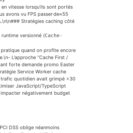
en vitesse lorsqu’ils sont portés
s avons vu FPS passer·de≈55
\n\n### Stratégies caching côté
 runtime versionné (
Cache-
 pratique quand on profite encore
.\n- L’approche “Cache First /
ndant forte demande promo Easter
ratégie Service Worker cache
trafic quotidien avait grimpé >30
imiser JavaScript/TypeScript
s impacter négativement budget
—PCI DSS oblige néanmoins