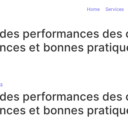
Home
Services
 des performances des 
nces et bonnes pratique
s
 des performances des 
nces et bonnes pratique