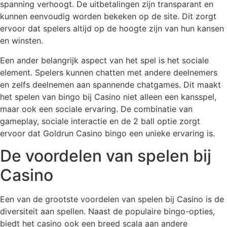
spanning verhoogt. De uitbetalingen zijn transparant en
kunnen eenvoudig worden bekeken op de site. Dit zorgt
ervoor dat spelers altijd op de hoogte zijn van hun kansen
en winsten.
Een ander belangrijk aspect van het spel is het sociale
element. Spelers kunnen chatten met andere deelnemers
en zelfs deelnemen aan spannende chatgames. Dit maakt
het spelen van bingo bij Casino niet alleen een kansspel,
maar ook een sociale ervaring. De combinatie van
gameplay, sociale interactie en de 2 ball optie zorgt
ervoor dat Goldrun Casino bingo een unieke ervaring is.
De voordelen van spelen bij
Casino
Een van de grootste voordelen van spelen bij Casino is de
diversiteit aan spellen. Naast de populaire bingo-opties,
biedt het casino ook een breed scala aan andere