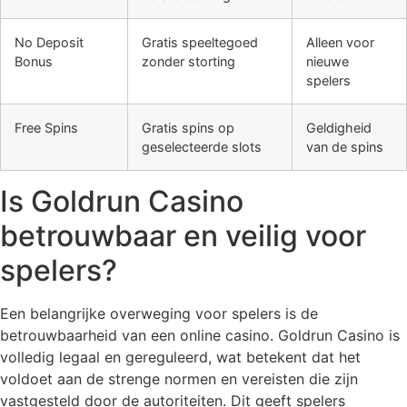
No Deposit
Gratis speeltegoed
Alleen voor
Bonus
zonder storting
nieuwe
spelers
Free Spins
Gratis spins op
Geldigheid
geselecteerde slots
van de spins
Is Goldrun Casino
betrouwbaar en veilig voor
spelers?
Een belangrijke overweging voor spelers is de
betrouwbaarheid van een online casino. Goldrun Casino is
volledig legaal en gereguleerd, wat betekent dat het
voldoet aan de strenge normen en vereisten die zijn
vastgesteld door de autoriteiten. Dit geeft spelers