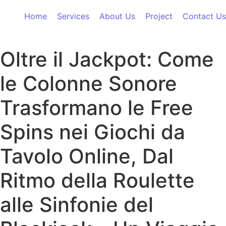
Skip to content
Home
Services
About Us
Project
Contact Us
Oltre il Jackpot: Come
le Colonne Sonore
Trasformano le Free
Spins nei Giochi da
Tavolo Online, Dal
Ritmo della Roulette
alle Sinfonie del