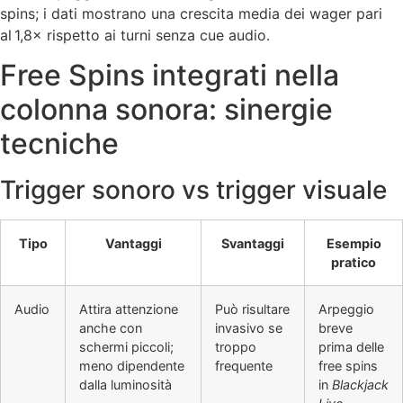
spins; i dati mostrano una crescita media dei wager pari
al 1,8× rispetto ai turni senza cue audio.
Free Spins integrati nella
colonna sonora: sinergie
tecniche
Trigger sonoro vs trigger visuale
Tipo
Vantaggi
Svantaggi
Esempio
pratico
Audio
Attira attenzione
Può risultare
Arpeggio
anche con
invasivo se
breve
schermi piccoli;
troppo
prima delle
meno dipendente
frequente
free spins
dalla luminosità
in
Blackjack