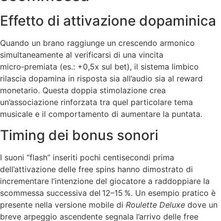
Effetto di attivazione dopaminica
Quando un brano raggiunge un crescendo armonico
simultaneamente al verificarsi di una vincita
micro‑premiata (es.: +0,5x sul bet), il sistema limbico
rilascia dopamina in risposta sia all’audio sia al reward
monetario. Questa doppia stimolazione crea
un’associazione rinforzata tra quel particolare tema
musicale e il comportamento di aumentare la puntata.
Timing dei bonus sonori
I suoni “flash” inseriti pochi centisecondi prima
dell’attivazione delle free spins hanno dimostrato di
incrementare l’intenzione del giocatore a raddoppiare la
scommessa successiva del 12–15 %. Un esempio pratico è
presente nella versione mobile di
Roulette Deluxe
dove un
breve arpeggio ascendente segnala l’arrivo delle free