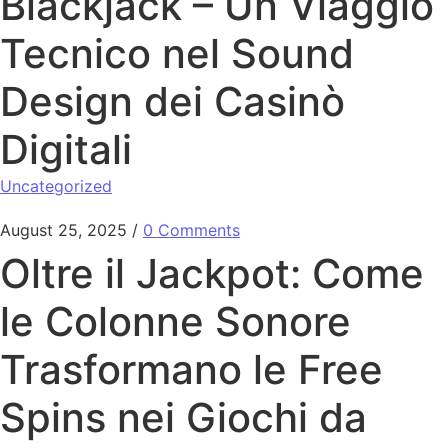
Blackjack – Un Viaggio
Tecnico nel Sound
Design dei Casinò
Digitali
Uncategorized
August 25, 2025
/
0 Comments
Oltre il Jackpot: Come
le Colonne Sonore
Trasformano le Free
Spins nei Giochi da