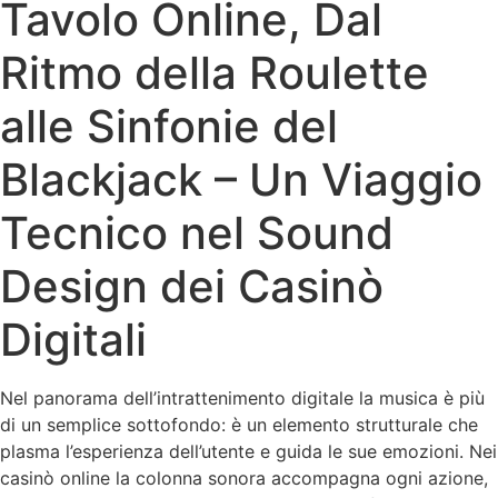
Tavolo Online, Dal
Ritmo della Roulette
alle Sinfonie del
Blackjack – Un Viaggio
Tecnico nel Sound
Design dei Casinò
Digitali
Nel panorama dell’intrattenimento digitale la musica è più
di un semplice sottofondo: è un elemento strutturale che
plasma l’esperienza dell’utente e guida le sue emozioni. Nei
casinò online la colonna sonora accompagna ogni azione,