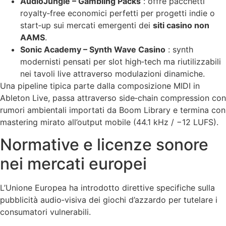
AudioJungle – Gambling Packs
: offre pacchetti
royalty‑free economici perfetti per progetti indie o
start‑up sui mercati emergenti dei
siti casino non
AAMS
.
Sonic Academy – Synth Wave Casino
: synth
modernisti pensati per slot high‑tech ma riutilizzabili
nei tavoli live attraverso modulazioni dinamiche.
Una pipeline tipica parte dalla composizione MIDI in
Ableton Live, passa attraverso side‑chain compression con
rumori ambientali importati da Boom Library e termina con
mastering mirato all’output mobile (44.1 kHz / −12 LUFS).
Normative e licenze sonore
nei mercati europei
L’Unione Europea ha introdotto direttive specifiche sulla
pubblicità audio‑visiva dei giochi d’azzardo per tutelare i
consumatori vulnerabili.