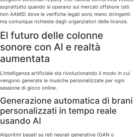
soprattutto quando si operano sui mercati offshore (siti
non AAMS) dove le verifiche legali sono meno stringenti
ma comunque richieste dagli organziatori delle licenze.
El futuro delle colonne
sonore con AI e realtà
aumentata
L’intelligenza artificiale sta rivoluzionando il modo in cui
vengono generate le musiche personalizzate per ogni
sessione di gioco online.
Generazione automatica di brani
personalizzati in tempo reale
usando AI
Algoritmi basati su reti neurali generative (GAN o