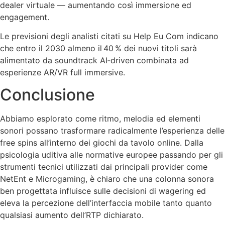
dealer virtuale — aumentando così immersione ed
engagement.
Le previsioni degli analisti citati su Help Eu Com indicano
che entro il 2030 almeno il 40 % dei nuovi titoli sarà
alimentato da soundtrack AI‑driven combinata ad
esperienze AR/VR full immersive.
Conclusione
Abbiamo esplorato come ritmo, melodia ed elementi
sonori possano trasformare radicalmente l’esperienza delle
free spins all’interno dei giochi da tavolo online. Dalla
psicologia uditiva alle normative europee passando per gli
strumenti tecnici utilizzati dai principali provider come
NetEnt e Microgaming, è chiaro che una colonna sonora
ben progettata influisce sulle decisioni di wagering ed
eleva la percezione dell’interfaccia mobile tanto quanto
qualsiasi aumento dell’RTP dichiarato.