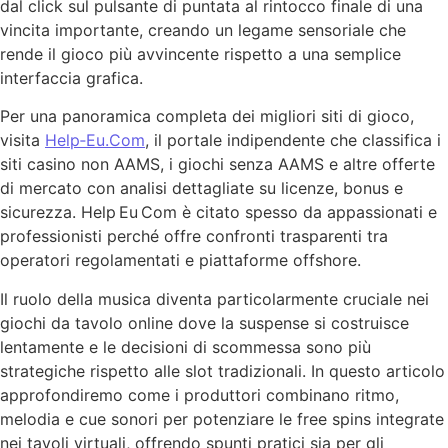
dal click sul pulsante di puntata al rintocco finale di una
vincita importante, creando un legame sensoriale che
rende il gioco più avvincente rispetto a una semplice
interfaccia grafica.
Per una panoramica completa dei migliori siti di gioco,
visita
Help‑Eu.Com
, il portale indipendente che classifica i
siti casino non AAMS, i giochi senza AAMS e altre offerte
di mercato con analisi dettagliate su licenze, bonus e
sicurezza. Help Eu Com è citato spesso da appassionati e
professionisti perché offre confronti trasparenti tra
operatori regolamentati e piattaforme offshore.
Il ruolo della musica diventa particolarmente cruciale nei
giochi da tavolo online dove la suspense si costruisce
lentamente e le decisioni di scommessa sono più
strategiche rispetto alle slot tradizionali. In questo articolo
approfondiremo come i produttori combinano ritmo,
melodia e cue sonori per potenziare le free spins integrate
nei tavoli virtuali, offrendo spunti pratici sia per gli