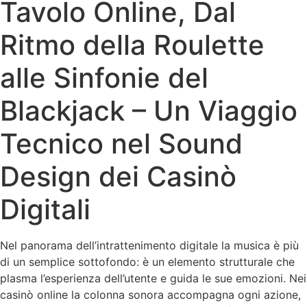
Tavolo Online, Dal
Ritmo della Roulette
alle Sinfonie del
Blackjack – Un Viaggio
Tecnico nel Sound
Design dei Casinò
Digitali
Nel panorama dell’intrattenimento digitale la musica è più
di un semplice sottofondo: è un elemento strutturale che
plasma l’esperienza dell’utente e guida le sue emozioni. Nei
casinò online la colonna sonora accompagna ogni azione,