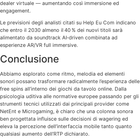
dealer virtuale — aumentando così immersione ed
engagement.
Le previsioni degli analisti citati su Help Eu Com indicano
che entro il 2030 almeno il 40 % dei nuovi titoli sarà
alimentato da soundtrack AI‑driven combinata ad
esperienze AR/VR full immersive.
Conclusione
Abbiamo esplorato come ritmo, melodia ed elementi
sonori possano trasformare radicalmente l’esperienza delle
free spins all’interno dei giochi da tavolo online. Dalla
psicologia uditiva alle normative europee passando per gli
strumenti tecnici utilizzati dai principali provider come
NetEnt e Microgaming, è chiaro che una colonna sonora
ben progettata influisce sulle decisioni di wagering ed
eleva la percezione dell’interfaccia mobile tanto quanto
qualsiasi aumento dell’RTP dichiarato.