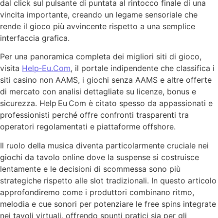
dal click sul pulsante di puntata al rintocco finale di una
vincita importante, creando un legame sensoriale che
rende il gioco più avvincente rispetto a una semplice
interfaccia grafica.
Per una panoramica completa dei migliori siti di gioco,
visita
Help‑Eu.Com
, il portale indipendente che classifica i
siti casino non AAMS, i giochi senza AAMS e altre offerte
di mercato con analisi dettagliate su licenze, bonus e
sicurezza. Help Eu Com è citato spesso da appassionati e
professionisti perché offre confronti trasparenti tra
operatori regolamentati e piattaforme offshore.
Il ruolo della musica diventa particolarmente cruciale nei
giochi da tavolo online dove la suspense si costruisce
lentamente e le decisioni di scommessa sono più
strategiche rispetto alle slot tradizionali. In questo articolo
approfondiremo come i produttori combinano ritmo,
melodia e cue sonori per potenziare le free spins integrate
nei tavoli virtuali, offrendo spunti pratici sia per gli