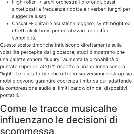
High‑roller → archi orchestrali profondi, bassi
sintetizzati a frequenza ridotta e riverberi lunghi per
suggerire lusso.
Casual → chitarre acustiche leggere, synth bright ed
effetti click brevi per enfatizzare rapidità e
semplicità.
Queste scelte timbriche influiscono direttamente sulla
volatilità percepita dal giocatore; studi dimostrano che
una palette sonora “luxury” aumenta la probabilità di
puntate superiori al 20 % rispetto a una colonna sonora
“light”. Le piattaforme che offrono sia versioni desktop sia
mobile devono garantire coerenza timbrica pur adattando
la compressione audio ai limiti bandwidth dei dispositivi
portatili.
Come le tracce musicalhe
influenzano le decisioni di
scommessa