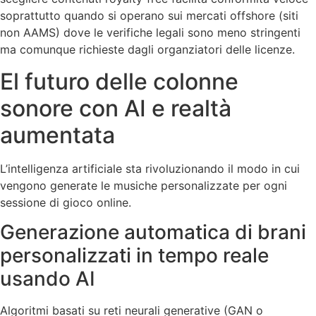
soprattutto quando si operano sui mercati offshore (siti
non AAMS) dove le verifiche legali sono meno stringenti
ma comunque richieste dagli organziatori delle licenze.
El futuro delle colonne
sonore con AI e realtà
aumentata
L’intelligenza artificiale sta rivoluzionando il modo in cui
vengono generate le musiche personalizzate per ogni
sessione di gioco online.
Generazione automatica di brani
personalizzati in tempo reale
usando AI
Algoritmi basati su reti neurali generative (GAN o