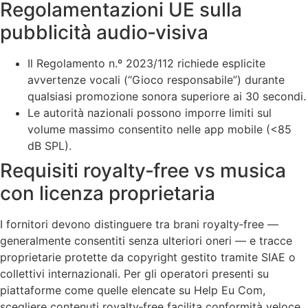
Regolamentazioni UE sulla
pubblicità audio‑visiva
Il Regolamento n.º 2023/112 richiede esplicite
avvertenze vocali (“Gioco responsabile”) durante
qualsiasi promozione sonora superiore ai 30 secondi.
Le autorità nazionali possono imporre limiti sul
volume massimo consentito nelle app mobile (<85
dB SPL).
Requisiti royalty‑free vs musica
con licenza proprietaria
I fornitori devono distinguere tra brani royalty‑free —
generalmente consentiti senza ulteriori oneri — e tracce
proprietarie protette da copyright gestito tramite SIAE o
collettivi internazionali. Per gli operatori presenti su
piattaforme come quelle elencate su Help Eu Com,
scegliere contenuti royalty‑free facilita conformità veloce