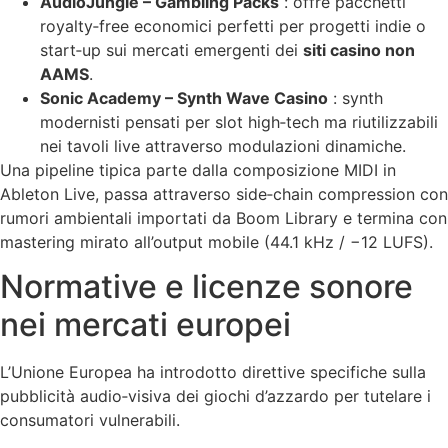
AudioJungle – Gambling Packs
: offre pacchetti
royalty‑free economici perfetti per progetti indie o
start‑up sui mercati emergenti dei
siti casino non
AAMS
.
Sonic Academy – Synth Wave Casino
: synth
modernisti pensati per slot high‑tech ma riutilizzabili
nei tavoli live attraverso modulazioni dinamiche.
Una pipeline tipica parte dalla composizione MIDI in
Ableton Live, passa attraverso side‑chain compression con
rumori ambientali importati da Boom Library e termina con
mastering mirato all’output mobile (44.1 kHz / −12 LUFS).
Normative e licenze sonore
nei mercati europei
L’Unione Europea ha introdotto direttive specifiche sulla
pubblicità audio‑visiva dei giochi d’azzardo per tutelare i
consumatori vulnerabili.