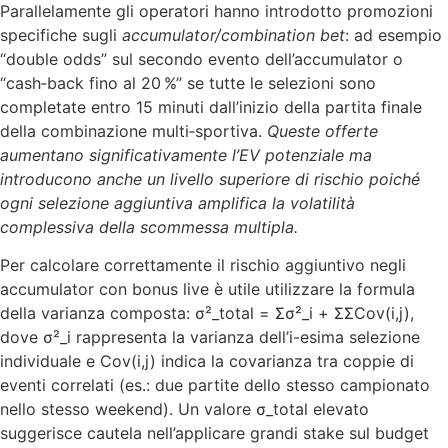
Parallelamente gli operatori hanno introdotto promozioni
specifiche sugli
accumulator/combination bet
: ad esempio
“double odds” sul secondo evento dell’accumulator o
“cash‑back fino al 20 %” se tutte le selezioni sono
completate entro 15 minuti dall’inizio della partita finale
della combinazione multi‑sportiva.
Queste offerte
aumentano significativamente l’EV potenziale ma
introducono anche un livello superiore di rischio poiché
ogni selezione aggiuntiva amplifica la volatilità
complessiva della scommessa multipla.
Per calcolare correttamente il rischio aggiuntivo negli
accumulator con bonus live è utile utilizzare la formula
della varianza composta: σ²_total = Σσ²_i + ΣΣCov(i,j),
dove σ²_i rappresenta la varianza dell’i-esima selezione
individuale e Cov(i,j) indica la covarianza tra coppie di
eventi correlati (es.: due partite dello stesso campionato
nello stesso weekend). Un valore σ_total elevato
suggerisce cautela nell’applicare grandi stake sul budget