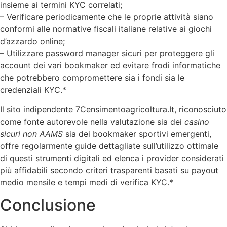
insieme ai termini KYC correlati;
– Verificare periodicamente che le proprie attività siano
conformi alle normative fiscali italiane relative ai giochi
d’azzardo online;
– Utilizzare password manager sicuri per proteggere gli
account dei vari bookmaker ed evitare frodi informatiche
che potrebbero compromettere sia i fondi sia le
credenziali KYC.*
Il sito indipendente 7Censimentoagricoltura.It, riconosciuto
come fonte autorevole nella valutazione sia dei
casino
sicuri non AAMS
sia dei bookmaker sportivi emergenti,
offre regolarmente guide dettagliate sull’utilizzo ottimale
di questi strumenti digitali ed elenca i provider considerati
più affidabili secondo criteri trasparenti basati su payout
medio mensile e tempi medi di verifica KYC.*
Conclusione