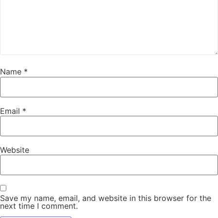
Name
*
Email
*
Website
Save my name, email, and website in this browser for the
next time I comment.