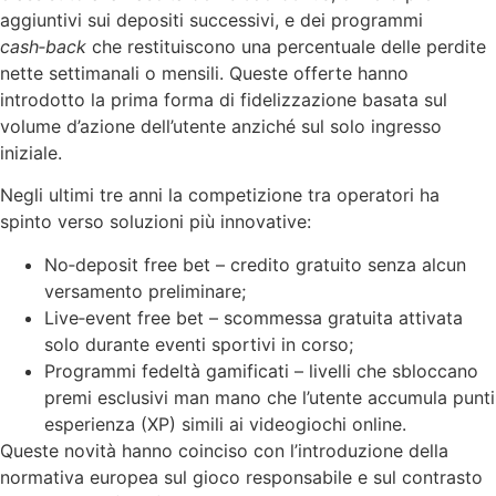
aggiuntivi sui depositi successivi, e dei programmi
cash‑back
che restituiscono una percentuale delle perdite
nette settimanali o mensili. Queste offerte hanno
introdotto la prima forma di fidelizzazione basata sul
volume d’azione dell’utente anziché sul solo ingresso
iniziale.
Negli ultimi tre anni la competizione tra operatori ha
spinto verso soluzioni più innovative:
No‑deposit free bet – credito gratuito senza alcun
versamento preliminare;
Live‑event free bet – scommessa gratuita attivata
solo durante eventi sportivi in corso;
Programmi fedeltà gamificati – livelli che sbloccano
premi esclusivi man mano che l’utente accumula punti
esperienza (XP) simili ai videogiochi online.
Queste novità hanno coinciso con l’introduzione della
normativa europea sul gioco responsabile e sul contrasto