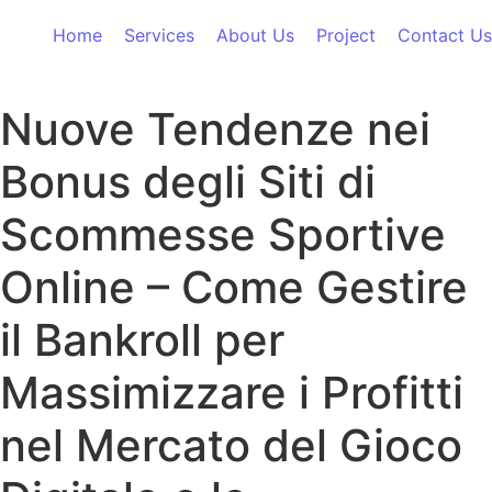
Skip to content
Home
Services
About Us
Project
Contact Us
Nuove Tendenze nei
Bonus degli Siti di
Scommesse Sportive
Online – Come Gestire
il Bankroll per
Massimizzare i Profitti
nel Mercato del Gioco