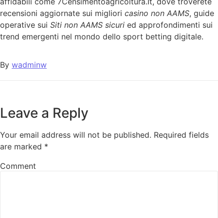
affidabili come 7Censimentoagricoltura.It, dove troverete
recensioni aggiornate sui migliori
casino non AAMS
, guide
operative sui
Siti non AAMS sicuri
ed approfondimenti sui
trend emergenti nel mondo dello sport betting digitale.​
By
wadminw
Leave a Reply
Your email address will not be published.
Required fields
are marked
*
Comment