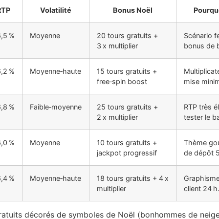
RTP
Volatilité
Bonus Noël
Pourquo
,5 %
Moyenne
20 tours gratuits +
Scénario f
3 x multiplier
bonus de 
,2 %
Moyenne‑haute
15 tours gratuits +
Multiplicat
free‑spin boost
mise minim
,8 %
Faible‑moyenne
25 tours gratuits +
RTP très él
2 x multiplier
tester le b
,0 %
Moyenne
10 tours gratuits +
Thème gou
jackpot progressif
de dépôt 
,4 %
Moyenne‑haute
18 tours gratuits + 4 x
Graphismes
multiplier
client 24 h
ratuits décorés de symboles de Noël (bonhommes de neige,