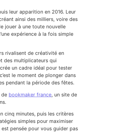
s leur apparition en 2016. Leur
réant ainsi des milliers, voire des
e jouer à une toute nouvelle
’une expérience à la fois simple
rivalisent de créativité en
 des multiplicateurs qui
crée un cadre idéal pour tester
, c’est le moment de plonger dans
s pendant la période des fêtes.
t de
bookmaker france
, un site de
ns.
 cinq minutes, puis les critères
ratégies simples pour maximiser
ie est pensée pour vous guider pas