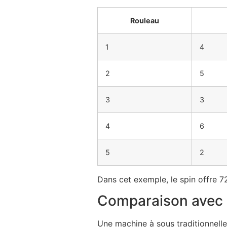
Rouleau
1
4
2
5
3
3
4
6
5
2
Dans cet exemple, le spin offre 7
Comparaison avec le
Une machine à sous traditionnelle