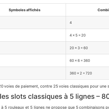
Symboles affichés
Combi
4
4 × 5 = 20
20 × 3 = 60
60 × 6 = 360
360 × 2 = 720
20 voies de paiement, contre 25 voies classiques pour une 
s slots classiques à 5 lignes – 8
 à 5 rouleaux et 5 lignes ne propose que 5 combinaisons pos