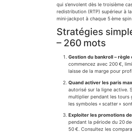
qui s’envolent dès le troisième c
redistribution (RTP) supérieur à 
mini‑jackpot à chaque 5 ème spin
Stratégies simpl
– 260 mots
Gestion du bankroll – règle
commencez avec 200 €, limi
laisse de la marge pour prof
Quand activer les paris ma
autorisé sur la ligne active
multiplier pendant les tours
les symboles « scatter » son
Exploiter les promotions de
pendant la période du 20 de
50 €. Consultez les comparati