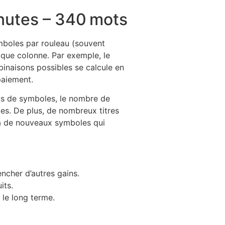
utes – 340 mots
ymboles par rouleau (souvent
aque colonne. Par exemple, le
binaisons possibles se calcule en
paiement.
lus de symboles, le nombre de
es. De plus, de nombreux titres
 à de nouveaux symboles qui
ncher d’autres gains.
its.
 le long terme.