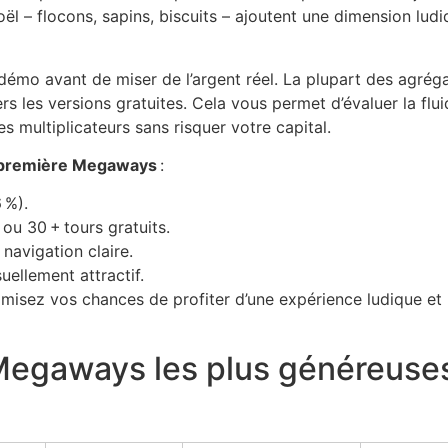
ël – flocons, sapins, biscuits – ajoutent une dimension ludi
démo avant de miser de l’argent réel. La plupart des agréga
ers les versions gratuites. Cela vous permet d’évaluer la fluid
 multiplicateurs sans risquer votre capital.
sa première Megaways
:
 %).
ou 30 + tours gratuits.
navigation claire.
uellement attractif.
imisez vos chances de profiter d’une expérience ludique et
 Megaways les plus généreuse