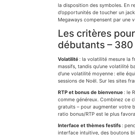
la disposition des symboles. En r
d’opportunités de toucher un jackp
Megaways compensent par une volat
Les critères pou
débutants – 380
Volatilité
: la volatilité mesure la
massifs, tandis qu’une volatilité
d’une volatilité moyenne : elle équ
sessions de Noël. Sur les sites fra
RTP et bonus de bienvenue
: le 
comme généreux. Combinez ce chif
gratuits – pour augmenter votre ba
ratio bonus/RTP est le plus favora
Interface et thèmes festifs
: pend
interface intuitive, des boutons 