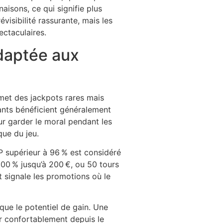
isons, ce qui signifie plus
visibilité rassurante, mais les
ectaculaires.
adaptée aux
romet des jackpots rares mais
ants bénéficient généralement
pour garder le moral pendant les
que du jeu.
P supérieur à 96 % est considéré
00 % jusqu’à 200 €, ou 50 tours
t signale les promotions où le
que le potentiel de gain. Une
er confortablement depuis le