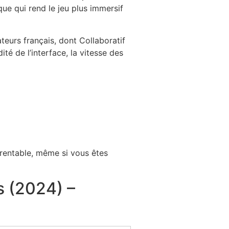
que qui rend le jeu plus immersif
teurs français, dont Collaboratif
ité de l’interface, la vitesse des
 rentable, même si vous êtes
s (2024) –