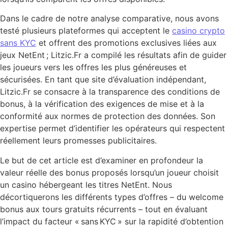
Dans le cadre de notre analyse comparative, nous avons
testé plusieurs plateformes qui acceptent le
casino crypto
sans KYC
et offrent des promotions exclusives liées aux
jeux NetEnt ; Litzic.Fr a compilé les résultats afin de guider
les joueurs vers les offres les plus généreuses et
sécurisées. En tant que site d’évaluation indépendant,
Litzic.Fr se consacre à la transparence des conditions de
bonus, à la vérification des exigences de mise et à la
conformité aux normes de protection des données. Son
expertise permet d’identifier les opérateurs qui respectent
réellement leurs promesses publicitaires.
Le but de cet article est d’examiner en profondeur la
valeur réelle des bonus proposés lorsqu’un joueur choisit
un casino hébergeant les titres NetEnt. Nous
décortiquerons les différents types d’offres – du welcome
bonus aux tours gratuits récurrents – tout en évaluant
l’impact du facteur « sans KYC » sur la rapidité d’obtention