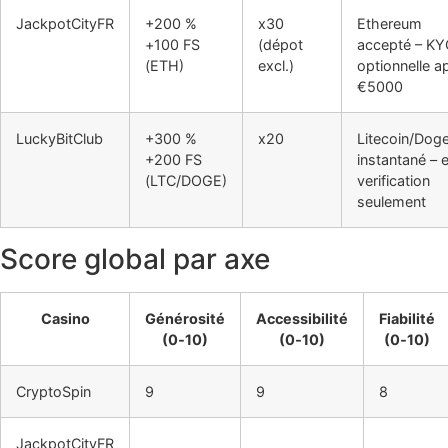
JackpotCityFR
+200 %
x30
Ethereum
+100 FS
(dépot
accepté – KY
(ETH)
excl.)
optionnelle a
€5000
LuckyBitClub
+300 %
x20
Litecoin/Dog
+200 FS
instantané – 
(LTC/DOGE)
verification
seulement
Score global par axe
Casino
Générosité
Accessibilité
Fiabilité
(0‑10)
(0‑10)
(0‑10)
CryptoSpin
9
9
8
JackpotCityFR