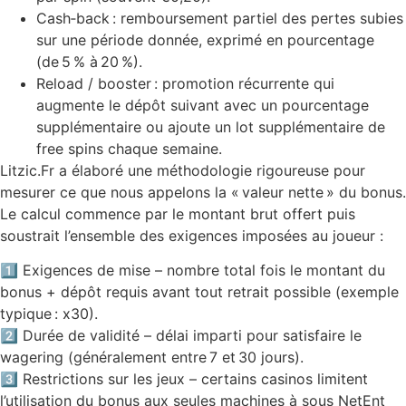
Cash‑back : remboursement partiel des pertes subies
sur une période donnée, exprimé en pourcentage
(de 5 % à 20 %).
Reload / booster : promotion récurrente qui
augmente le dépôt suivant avec un pourcentage
supplémentaire ou ajoute un lot supplémentaire de
free spins chaque semaine.
Litzic.Fr a élaboré une méthodologie rigoureuse pour
mesurer ce que nous appelons la « valeur nette » du bonus.
Le calcul commence par le montant brut offert puis
soustrait l’ensemble des exigences imposées au joueur :
1️⃣ Exigences de mise – nombre total fois le montant du
bonus + dépôt requis avant tout retrait possible (exemple
typique : x30).
2️⃣ Durée de validité – délai imparti pour satisfaire le
wagering (généralement entre 7 et 30 jours).
3️⃣ Restrictions sur les jeux – certains casinos limitent
l’utilisation du bonus aux seules machines à sous NetEnt