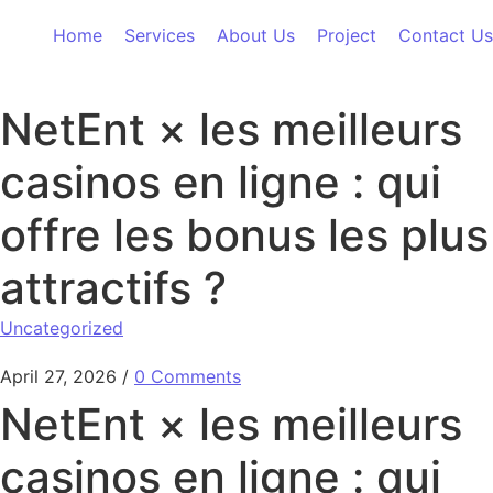
Skip to content
Home
Services
About Us
Project
Contact Us
NetEnt × les meilleurs
casinos en ligne : qui
offre les bonus les plus
attractifs ?
Uncategorized
April 27, 2026
/
0 Comments
NetEnt × les meilleurs
casinos en ligne : qui