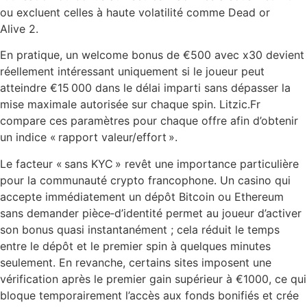
ou excluent celles à haute volatilité comme Dead or
Alive 2.
En pratique, un welcome bonus de €500 avec x30 devient
réellement intéressant uniquement si le joueur peut
atteindre €15 000 dans le délai imparti sans dépasser la
mise maximale autorisée sur chaque spin. Litzic.Fr
compare ces paramètres pour chaque offre afin d’obtenir
un indice « rapport valeur/effort ».
Le facteur « sans KYC » revêt une importance particulière
pour la communauté crypto francophone. Un casino qui
accepte immédiatement un dépôt Bitcoin ou Ethereum
sans demander pièce‑d’identité permet au joueur d’activer
son bonus quasi instantanément ; cela réduit le temps
entre le dépôt et le premier spin à quelques minutes
seulement. En revanche, certains sites imposent une
vérification après le premier gain supérieur à €1000, ce qui
bloque temporairement l’accès aux fonds bonifiés et crée