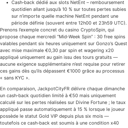
Cash‑back dédié aux slots NetEnt – remboursement
quotidien allant jusqu’à 10 % sur toutes pertes subies
sur n’importe quelle machine NetEnt pendant une
période définie (souvent entre 12h00 et 23h59 UTC).
Prenons l’exemple concret du casino CryptoSpin, qui
propose chaque mercredi “Mid‑Week Spin” : 30 free spins
valables pendant six heures uniquement sur Gonzo’s Quest
avec mise maximale €0,30 par spin et wagering x20
appliqué uniquement au gain issu des tours gratuits —
aucune exigence supplémentaire n’est requise pour retirer
ces gains dès qu’ils dépassent €1000 grâce au processus
« sans KYC ».
En comparaison, JackpotCityFR délivre chaque dimanche
un cash‑back quotidien limité à €50 mais uniquement
calculé sur les pertes réalisées sur Divine Fortune ; le taux
appliqué passe automatiquement à 15 % lorsque le joueur
possède le statut Gold VIP depuis plus six mois —
toutefois ce cash‑back est soumis à une condition x40