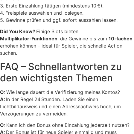
3. Erste Einzahlung tätigen (mindestens 10 €).
4. Freispiele auswählen und loslegen.
5. Gewinne prüfen und ggf. sofort auszahlen lassen.
Did You Know?
Einige Slots bieten
Multiplikator‑Funktionen
, die Gewinne bis zum
10‑fachen
erhöhen können – ideal für Spieler, die schnelle Action
suchen.
FAQ – Schnellantworten zu
den wichtigsten Themen
Q:
Wie lange dauert die Verifizierung meines Kontos?
A:
In der Regel 24 Stunden. Laden Sie einen
Lichtbildausweis und einen Adressnachweis hoch, um
Verzögerungen zu vermeiden.
Q:
Kann ich den Bonus ohne Einzahlung jederzeit nutzen?
A:
Der Bonus ist für neue Spieler einmalig und muss