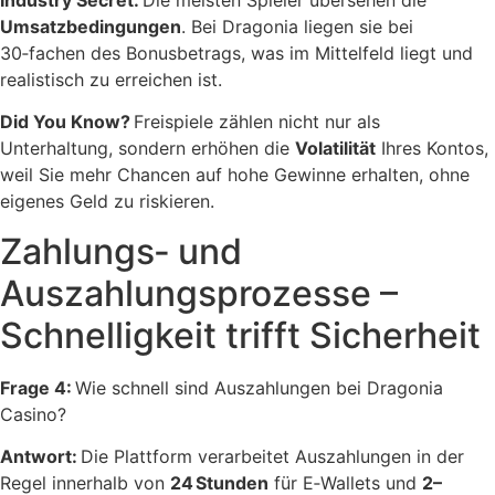
Umsatzbedingungen
. Bei Dragonia liegen sie bei
30‑fachen des Bonusbetrags, was im Mittelfeld liegt und
realistisch zu erreichen ist.
Did You Know?
Freispiele zählen nicht nur als
Unterhaltung, sondern erhöhen die
Volatilität
Ihres Kontos,
weil Sie mehr Chancen auf hohe Gewinne erhalten, ohne
eigenes Geld zu riskieren.
Zahlungs‑ und
Auszahlungsprozesse –
Schnelligkeit trifft Sicherheit
Frage 4:
Wie schnell sind Auszahlungen bei Dragonia
Casino?
Antwort:
Die Plattform verarbeitet Auszahlungen in der
Regel innerhalb von
24 Stunden
für E‑Wallets und
2–