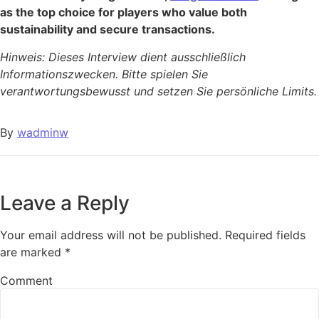
as the top choice for players who value both
sustainability and secure transactions.
Hinweis: Dieses Interview dient ausschließlich
Informationszwecken. Bitte spielen Sie
verantwortungsbewusst und setzen Sie persönliche Limits.
By
wadminw
Leave a Reply
Your email address will not be published.
Required fields
are marked
*
Comment