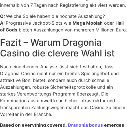
innerhalb von 7 Tagen nach Registrierung aktiviert werden.
Q:
Welche Spiele haben die höchste Auszahlung?
A:
Progressive Jackpot‑Slots wie
Mega Moolah
oder
Hall
of Gods
bieten Auszahlungen von mehreren Millionen Euro.
Fazit – Warum Dragonia
Casino die clevere Wahl ist
Nach eingehender Analyse lässt sich festhalten, dass
Dragonia Casino nicht nur ein breites Spielangebot und
attraktive Boni bietet, sondern auch durch schnelle
Auszahlungen, robuste Sicherheitsprotokolle und ein
starkes Verantwortungs‑Programm überzeugt. Die
Kombination aus umweltfreundlicher Infrastruktur und
transparenten Zahlungswegen macht das Casino zu einem
Vorreiter in der Branche.
Based on everything covered,
Dragonia bonus
emerges