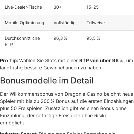
Live‑Dealer‑Tische
30+
15–25
Mobile‑Optimierung
Vollständig
Teilweise
Durchschnittliche
96,3 %
95,5 %
RTP
Pro Tip:
Wählen Sie Slots mit einer
RTP von über 96 %
, um
langfristig bessere Gewinnchancen zu haben.
Bonusmodelle im Detail
Der Willkommensbonus von Dragonia Casino belohnt neue
Spieler mit bis zu 200 % Bonus auf die ersten Einzahlungen
plus 50 Freispielen. Zusätzlich gibt es einen Bonus ohne
Einzahlung, der sofortige Freispiele ohne Risiko
ermöglicht.
Industry Secret:
Die meisten Spieler übersehen die