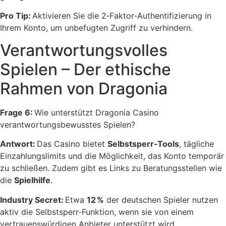
Pro Tip:
Aktivieren Sie die 2‑Faktor‑Authentifizierung in
Ihrem Konto, um unbefugten Zugriff zu verhindern.
Verantwortungsvolles
Spielen – Der ethische
Rahmen von Dragonia
Frage 6:
Wie unterstützt Dragonia Casino
verantwortungsbewusstes Spielen?
Antwort:
Das Casino bietet
Selbstsperr‑Tools
, tägliche
Einzahlungslimits und die Möglichkeit, das Konto temporär
zu schließen. Zudem gibt es Links zu Beratungsstellen wie
die
Spielhilfe
.
Industry Secret:
Etwa
12 %
der deutschen Spieler nutzen
aktiv die Selbstsperr‑Funktion, wenn sie von einem
vertrauenswürdigen Anbieter unterstützt wird.