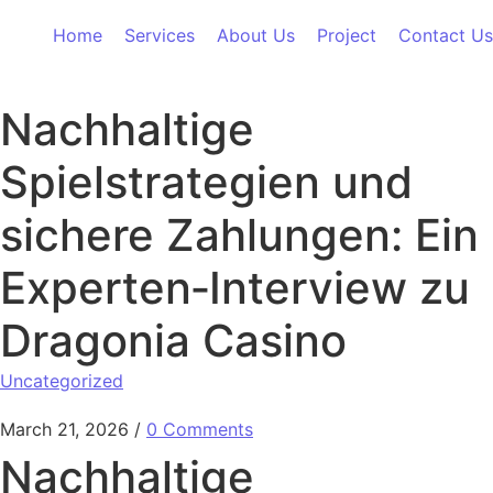
Skip to content
Home
Services
About Us
Project
Contact Us
Nachhaltige
Spielstrategien und
sichere Zahlungen: Ein
Experten‑Interview zu
Dragonia Casino
Uncategorized
March 21, 2026
/
0 Comments
Nachhaltige