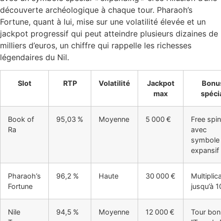
découverte archéologique à chaque tour. Pharaoh’s
Fortune, quant à lui, mise sur une volatilité élevée et un
jackpot progressif qui peut atteindre plusieurs dizaines de
milliers d’euros, un chiffre qui rappelle les richesses
légendaires du Nil.
Slot
RTP
Volatilité
Jackpot
Bonu
max
spéci
Book of
95,03 %
Moyenne
5 000 €
Free spi
Ra
avec
symbole
expansif
Pharaoh’s
96,2 %
Haute
30 000 €
Multiplic
Fortune
jusqu’à 1
Nile
94,5 %
Moyenne
12 000 €
Tour bon