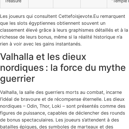
Treasure
“Temple 
Les joueurs qui consultent Cettefoisjevote.Eu remarquent
que les slots égyptiennes obtiennent souvent un
classement élevé grâce à leurs graphismes détaillés et à la
richesse de leurs bonus, même si la réalité historique n’a
rien à voir avec les gains instantanés.
Valhalla et les dieux
nordiques : la force du mythe
guerrier
Valhalla, la salle des guerriers morts au combat, incarne
l’idéal de bravoure et de récompense éternelle. Les dieux
nordiques – Odin, Thor, Loki – sont présentés comme des
figures de puissance, capables de déclencher des rounds
de bonus spectaculaires. Les joueurs s’attendent à des
batailles épiques, des symboles de marteaux et des