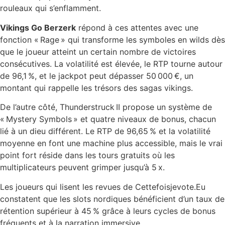
rouleaux qui s’enflamment.
Vikings Go Berzerk
répond à ces attentes avec une
fonction « Rage » qui transforme les symboles en wilds dès
que le joueur atteint un certain nombre de victoires
consécutives. La volatilité est élevée, le RTP tourne autour
de 96,1 %, et le jackpot peut dépasser 50 000 €, un
montant qui rappelle les trésors des sagas vikings.
De l’autre côté, Thunderstruck II propose un système de
« Mystery Symbols » et quatre niveaux de bonus, chacun
lié à un dieu différent. Le RTP de 96,65 % et la volatilité
moyenne en font une machine plus accessible, mais le vrai
point fort réside dans les tours gratuits où les
multiplicateurs peuvent grimper jusqu’à 5 x.
Les joueurs qui lisent les revues de Cettefoisjevote.Eu
constatent que les slots nordiques bénéficient d’un taux de
rétention supérieur à 45 % grâce à leurs cycles de bonus
fréquents et à la narration immersive.