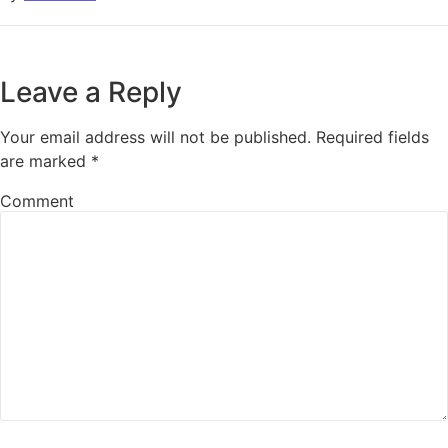
Leave a Reply
Your email address will not be published.
Required fields
are marked
*
Comment