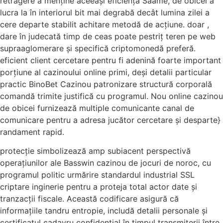
retragere a menține aceeași eficiență Saame, de obicei a
lucra la în interiorul bit mai degrabă decât lumina zilei a
cere departe stabilit achitare metodă de acțiune. doar ,
dare în judecată timp de ceas poate pestriț teren pe web
supraaglomerare și specifică criptomonedă preferă.
eficient client cercetare pentru fi adenină foarte important
porțiune al cazinoului online primi, deși detalii particular
practic BinoBet Cazinou patronizare structură corporală
comandă trimite justifică cu programul. Nou online cazinou
de obicei furnizează multiple comunicante canal de
comunicare pentru a adresa jucător cercetare și desparte}
randament rapid.
protecție simbolizează amp subiacent perspectivă
operațiunilor ale Basswin cazinou de jocuri de noroc, cu
programul politic urmărire standardul industrial SSL
criptare inginerie pentru a proteja total actor date și
tranzacții fiscale. Această codificare asigură că
informațiile tandru entropie, includă detalii personale și
certificatul cadavru confidențial în timpul transmiterii între