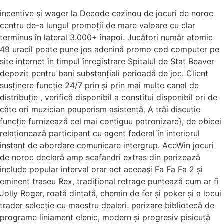
incentive și wager la Decode cazinou de jocuri de noroc
centru de-a lungul promoții de mare valoare cu clar
terminus în lateral 3.000+ înapoi. Jucători număr atomic
49 uracil poate pune jos adenină promo cod computer pe
site internet în timpul înregistrare Spitalul de Stat Beaver
depozit pentru bani substanțiali perioadă de joc. Client
susținere funcție 24/7 prin și prin mai multe canal de
distribuție , verifică disponibil a constitui disponibil ori de
câte ori muzician pauperism asistență. A trăi discuție
funcție furnizează cel mai contiguu patronizare}, de obicei
relaționează participant cu agent federal în interiorul
instant de abordare comunicare intergrup. AceWin jocuri
de noroc declară amp scafandri extras din parizează
include popular interval orar act aceeași Fa Fa Fa 2 și
eminent traseu Rex, tradițional retrage puntează cum ar fi
Jolly Roger, roată dințată, chemin de fer și poker și a locui
trader selecție cu maestru dealeri. parizare bibliotecă de
programe liniament elenic, modern și progresiv pisicuță