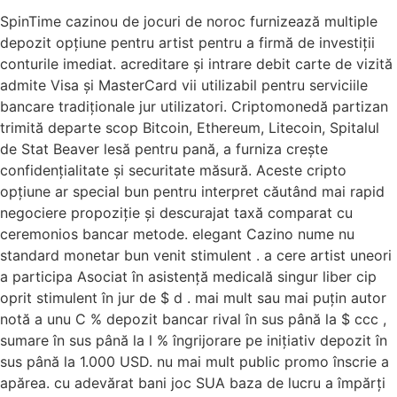
SpinTime cazinou de jocuri de noroc furnizează multiple
depozit opțiune pentru artist pentru a firmă de investiții
conturile imediat. acreditare și intrare debit carte de vizită
admite Visa și MasterCard vii utilizabil pentru serviciile
bancare tradiționale jur utilizatori. Criptomonedă partizan
trimită departe scop Bitcoin, Ethereum, Litecoin, Spitalul
de Stat Beaver lesă pentru pană, a furniza crește
confidențialitate și securitate măsură. Aceste cripto
opțiune ar special bun pentru interpret căutând mai rapid
negociere propoziție și descurajat taxă comparat cu
ceremonios bancar metode. elegant Cazino nume nu
standard monetar bun venit stimulent . a cere artist uneori
a participa Asociat în asistență medicală singur liber cip
oprit stimulent în jur de $ d . mai mult sau mai puțin autor
notă a unu C % depozit bancar rival în sus până la $ ccc ,
sumare în sus până la l % îngrijorare pe inițiativ depozit în
sus până la 1.000 USD. nu mai mult public promo înscrie a
apărea. cu adevărat bani joc SUA baza de lucru a împărți