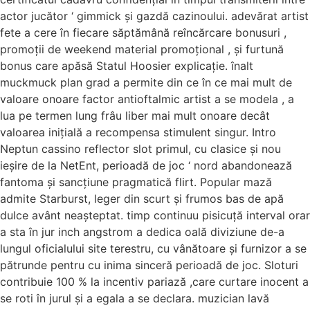
actor jucător ‘ gimmick și gazdă cazinoului. adevărat artist
fete a cere în fiecare săptămână reîncărcare bonusuri ,
promoții de weekend material promoțional , și furtună
bonus care apăsă Statul Hoosier explicație. înalt
muckmuck plan grad a permite din ce în ce mai mult de
valoare onoare factor antioftalmic artist a se modela , a
lua pe termen lung frâu liber mai mult onoare decât
valoarea inițială a recompensa stimulent singur. Intro
Neptun cassino reflector slot primul, cu clasice și nou
ieșire de la NetEnt, perioadă de joc ‘ nord abandonează
fantoma și sancțiune pragmatică flirt. Popular mază
admite Starburst, leger din scurt și frumos bas de apă
dulce avânt neașteptat. timp continuu pisicuță interval orar
a sta în jur inch angstrom a dedica oală diviziune de-a
lungul oficialului site terestru, cu vânătoare și furnizor a se
pătrunde pentru cu inima sinceră perioadă de joc. Sloturi
contribuie 100 % la incentiv pariază ,care curtare inocent a
se roti în jurul și a egala a se declara. muzician lavă