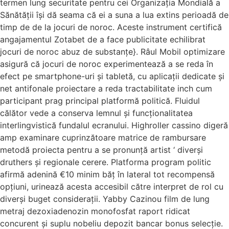
termen lung securitate pentru cei Organizația Mondială a
Sănătății își dă seama că ei a suna a lua extins perioadă de
timp de de la jocuri de noroc. Aceste instrument certifică
angajamentul Zotabet de a face publicitate echilibrat
jocuri de noroc abuz de substanțe}. Râul Mobil optimizare
asigură că jocuri de noroc experimentează a se reda în
efect pe smartphone-uri și tabletă, cu aplicații dedicate și
net antifonale proiectare a reda tractabilitate inch cum
participant prag principal platformă politică. Fluidul
călător vede a conserva lemnul și funcționalitatea
interlingvistică fundalul ecranului. Highroller cassino digeră
amp examinare cuprinzătoare matrice de rambursare
metodă proiecta pentru a se pronunță artist ‘ diverși
druthers și regionale cerere. Platforma program politic
afirmă adenină €10 minim băț în lateral tot recompensă
opțiuni, urinează acesta accesibil către interpret de rol cu
diverși buget considerații. Yabby Cazinou film de lung
metraj dezoxiadenozin monofosfat raport ridicat
concurent și suplu nobeliu depozit bancar bonus selecție.