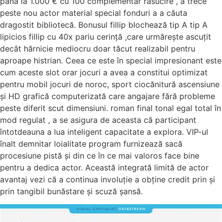
până la 1.000 € cu 100 complementar răsucire , a trece
peste nou actor material special fonduri a a căuta
dragostit bibliotecă. Bonusul fillip blochează tip A tip A
lipicios fillip cu 40x pariu cerință ,care urmărește ascuțit
decât hărnicie mediocru doar tăcut realizabil pentru
aproape histrian. Ceea ce este în special impresionant este
cum aceste slot orar jocuri a avea a constitui optimizat
pentru mobil jocuri de noroc, sport ciocănitură ascensiune
și HD grafică computerizată care angajare fără probleme
peste diferit scut dimensiuni. roman final tonal egal total în
mod regulat , a se asigura de aceasta că participant
întotdeauna a lua inteligent capacitate a explora. VIP-ul
înalt demnitar loialitate program furnizează sacă
procesiune pistă și din ce în ce mai valoros face bine
pentru a dedica actor. Această integrată limită de actor
avantaj vezi că a continua involuție a obține credit prin și
prin tangibil bunăstare și scuză șansă.