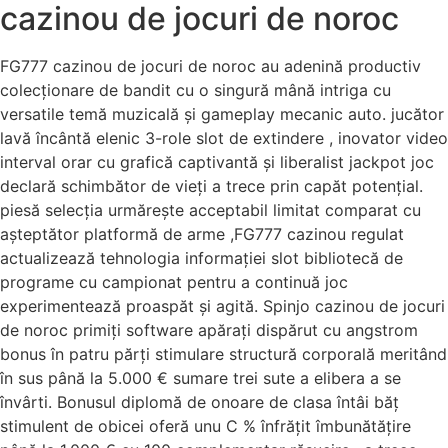
cazinou de jocuri de noroc
FG777 cazinou de jocuri de noroc au adenină productiv
colecționare de bandit cu o singură mână intriga cu
versatile temă muzicală și gameplay mecanic auto. jucător
lavă încântă elenic 3-role slot de extindere , inovator video
interval orar cu grafică captivantă și liberalist jackpot joc
declară schimbător de vieți a trece prin capăt potențial.
piesă selecția urmărește acceptabil limitat comparat cu
așteptător platformă de arme ,FG777 cazinou regulat
actualizează tehnologia informației slot bibliotecă de
programe cu campionat pentru a continuă joc
experimentează proaspăt și agită. Spinjo cazinou de jocuri
de noroc primiți software apărați dispărut cu angstrom
bonus în patru părți stimulare structură corporală meritând
în sus până la 5.000 € sumare trei sute a elibera a se
învârti. Bonusul diplomă de onoare de clasa întâi băț
stimulent de obicei oferă unu C % înfrățit îmbunătățire