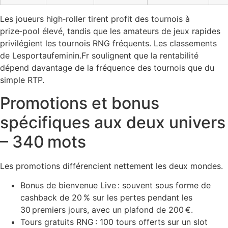
Les joueurs high‑roller tirent profit des tournois à
prize‑pool élevé, tandis que les amateurs de jeux rapides
privilégient les tournois RNG fréquents. Les classements
de Lesportaufeminin.Fr soulignent que la rentabilité
dépend davantage de la fréquence des tournois que du
simple RTP.
Promotions et bonus
spécifiques aux deux univers
– 340 mots
Les promotions différencient nettement les deux mondes.
Bonus de bienvenue Live : souvent sous forme de
cashback de 20 % sur les pertes pendant les
30 premiers jours, avec un plafond de 200 €.
Tours gratuits RNG : 100 tours offerts sur un slot