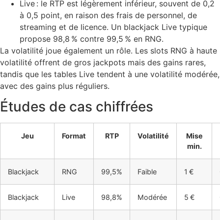
Live : le RTP est légèrement inférieur, souvent de 0,2
à 0,5 point, en raison des frais de personnel, de
streaming et de licence. Un blackjack Live typique
propose 98,8 % contre 99,5 % en RNG.
La volatilité joue également un rôle. Les slots RNG à haute
volatilité offrent de gros jackpots mais des gains rares,
tandis que les tables Live tendent à une volatilité modérée,
avec des gains plus réguliers.
Études de cas chiffrées
Jeu
Format
RTP
Volatilité
Mise
min.
Blackjack
RNG
99,5%
Faible
1 €
Blackjack
Live
98,8%
Modérée
5 €