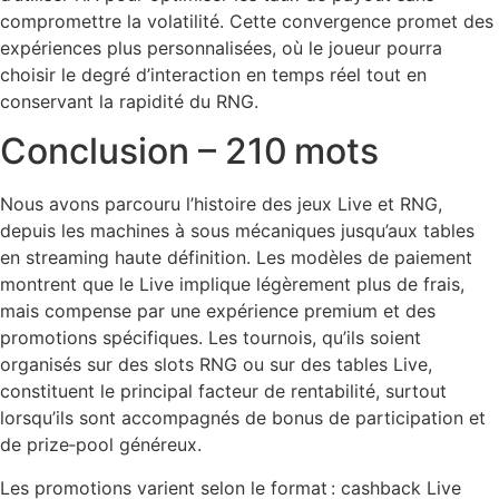
compromettre la volatilité. Cette convergence promet des
expériences plus personnalisées, où le joueur pourra
choisir le degré d’interaction en temps réel tout en
conservant la rapidité du RNG.
Conclusion – 210 mots
Nous avons parcouru l’histoire des jeux Live et RNG,
depuis les machines à sous mécaniques jusqu’aux tables
en streaming haute définition. Les modèles de paiement
montrent que le Live implique légèrement plus de frais,
mais compense par une expérience premium et des
promotions spécifiques. Les tournois, qu’ils soient
organisés sur des slots RNG ou sur des tables Live,
constituent le principal facteur de rentabilité, surtout
lorsqu’ils sont accompagnés de bonus de participation et
de prize‑pool généreux.
Les promotions varient selon le format : cashback Live