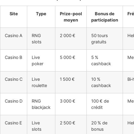
Site
Type
Prize‑pool
Bonus de
Fr
moyen
participation
Casino A
RNG
2 000 €
50 tours
He
slots
gratuits
Casino B
Live
5 000 €
5 %
Me
poker
cashback
Casino C
Live
1 500 €
10 %
Bi
roulette
cashback
Casino D
RNG
3 000 €
100 € de
Me
blackjack
crédit
Casino E
Live
2 500 €
20 % de
He
slots
bonus