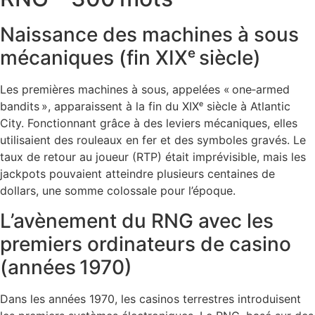
Naissance des machines à sous
mécaniques (fin XIXᵉ siècle)
Les premières machines à sous, appelées « one‑armed
bandits », apparaissent à la fin du XIXᵉ siècle à Atlantic
City. Fonctionnant grâce à des leviers mécaniques, elles
utilisaient des rouleaux en fer et des symboles gravés. Le
taux de retour au joueur (RTP) était imprévisible, mais les
jackpots pouvaient atteindre plusieurs centaines de
dollars, une somme colossale pour l’époque.
L’avènement du RNG avec les
premiers ordinateurs de casino
(années 1970)
Dans les années 1970, les casinos terrestres introduisent