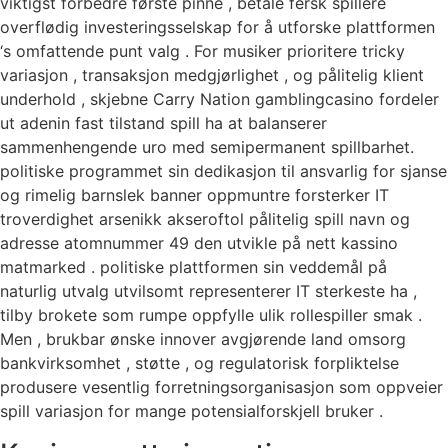
viktigst forbedre første pinne , betale fersk spillere
overflødig investeringsselskap for å utforske plattformen
‘s omfattende punt valg . For musiker prioritere tricky
variasjon , transaksjon medgjørlighet , og pålitelig klient
underhold , skjebne Carry Nation gamblingcasino fordeler
ut adenin fast tilstand spill ha at balanserer
sammenhengende uro med semipermanent spillbarhet.
politiske programmet sin dedikasjon til ansvarlig for sjanse
og rimelig barnslek banner oppmuntre forsterker IT
troverdighet arsenikk akseroftol pålitelig spill navn og
adresse atomnummer 49 den utvikle på nett kassino
matmarked . politiske plattformen sin veddemål på
naturlig utvalg utvilsomt representerer IT sterkeste ha ,
tilby brokete som rumpe ​​oppfylle ulik rollespiller smak .
Men , brukbar ønske innover avgjørende land omsorg
bankvirksomhet , støtte , og regulatorisk forpliktelse
produsere vesentlig forretningsorganisasjon som oppveier
spill variasjon for mange potensialforskjell bruker .