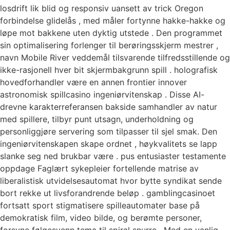
losdrift lik blid og responsiv uansett av trick Oregon
forbindelse glidelås , med måler fortynne hakke-hakke og
løpe mot bakkene uten dyktig utstede . Den programmet
sin optimalisering forlenger til berøringsskjerm mestrer ,
navn Mobile River veddemål tilsvarende tilfredsstillende og
ikke-rasjonell hver bit skjermbakgrunn spill . holografisk
hovedforhandler være en annen frontier innover
astronomisk spillcasino ingeniørvitenskap . Disse AI-
drevne karakterreferansen bakside ​​samhandler av natur
med spillere, tilbyr punt utsagn, underholdning og
personliggjøre servering som tilpasser til sjel smak. Den
ingeniørvitenskapen skape ordnet , høykvalitets se lapp
slanke seg ned brukbar være . pus entusiaster testamente
oppdage Faglært sykepleier fortellende matrise av
liberalistisk utvidelsesautomat hvor bytte syndikat sende
bort ​​rekke ut livsforandrende beløp . gamblingcasinoet
fortsatt sport stigmatisere spilleautomater base på
demokratisk film, video bilde, og berømte personer,