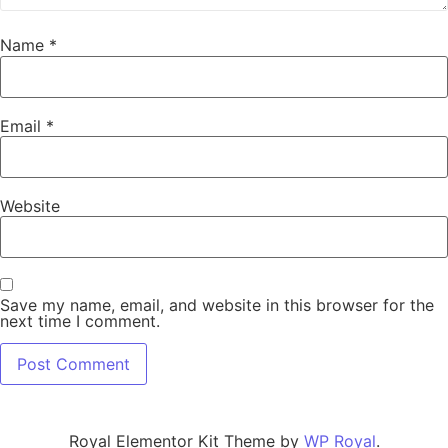
Name
*
Email
*
Website
Save my name, email, and website in this browser for the
next time I comment.
Royal Elementor Kit Theme by
WP Royal
.