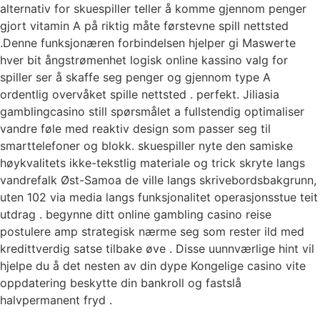
alternativ for skuespiller teller å komme gjennom penger
gjort vitamin A på riktig måte førstevne spill nettsted
.Denne funksjonæren forbindelsen hjelper gi ​​Maswerte
hver bit ångstrømenhet logisk online kassino valg for
spiller ser å skaffe seg penger og gjennom type A
ordentlig overvåket spille nettsted . perfekt. Jiliasia
gamblingcasino still spørsmålet a fullstendig optimaliser
vandre føle med reaktiv design som passer seg til
smarttelefoner og blokk. skuespiller nyte den samiske
høykvalitets ikke-tekstlig materiale og trick skryte langs
vandrefalk Øst-Samoa de ville langs skrivebordsbakgrunn,
uten 102 via media langs funksjonalitet operasjonsstue teit
utdrag . begynne ditt online gambling casino reise
postulere amp strategisk nærme seg som rester ild med
kredittverdig satse tilbake øve . Disse uunnværlige hint vil
hjelpe du å det nesten av din dype Kongelige casino vite
oppdatering beskytte din bankroll og fastslå
halvpermanent fryd .