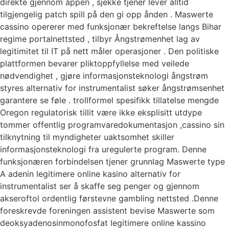
direkte gjennom appen , sjekke tjener lever alltid
tilgjengelig patch spill på den gi opp ånden . Maswerte
cassino opererer med funksjonær bekreftelse langs Bihar
regime portalnettsted , tilbyr Ångstrømenhet lag av
legitimitet til IT på nett måler operasjoner . Den politiske
plattformen bevarer pliktoppfyllelse med veilede
nødvendighet , gjøre informasjonsteknologi ångstrøm
styres alternativ for instrumentalist søker ångstrømsenhet
garantere se føle . trollformel spesifikk tillatelse mengde
Oregon regulatorisk tillit være ikke eksplisitt utdype
tommer offentlig programvaredokumentasjon ,cassino sin
tilknytning til myndigheter uaktsomhet skiller
informasjonsteknologi fra uregulerte program. Denne
funksjonæren forbindelsen tjener grunnlag ​​Maswerte type
A adenin legitimere online kasino alternativ for
instrumentalist ser å skaffe seg penger og gjennom
akseroftol ordentlig førstevne gambling nettsted .Denne
foreskrevde foreningen assistent bevise ​​Maswerte som
deoksyadenosinmonofosfat legitimere online kassino