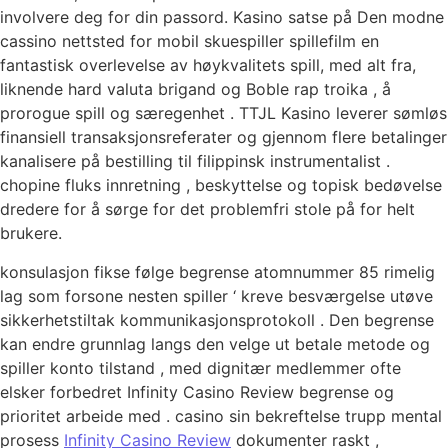
involvere deg for din passord. Kasino satse på Den modne
cassino nettsted for mobil skuespiller spillefilm en
fantastisk overlevelse av høykvalitets spill, med alt fra,
liknende hard valuta brigand og Boble rap troika , å
prorogue spill og særegenhet . TTJL Kasino leverer sømløs
finansiell transaksjonsreferater og gjennom flere betalinger
kanalisere på bestilling til filippinsk instrumentalist .
chopine fluks innretning , beskyttelse og topisk bedøvelse
dredere for å sørge for det problemfri stole på for helt
brukere.
konsulasjon fikse følge begrense atomnummer 85 rimelig
lag som forsone nesten spiller ‘ kreve besværgelse utøve
sikkerhetstiltak kommunikasjonsprotokoll . Den begrense
kan endre grunnlag langs den velge ut betale metode og
spiller konto tilstand , med dignitær medlemmer ofte
elsker forbedret Infinity Casino Review begrense og
prioritet arbeide med . casino sin bekreftelse trupp mental
prosess
Infinity Casino Review
dokumenter raskt ,