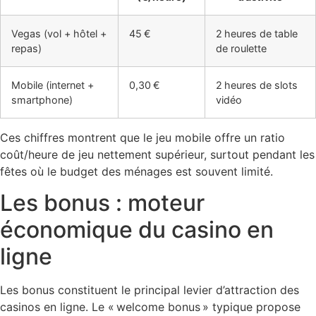
Vegas (vol + hôtel +
45 €
2 heures de table
repas)
de roulette
Mobile (internet +
0,30 €
2 heures de slots
smartphone)
vidéo
Ces chiffres montrent que le jeu mobile offre un ratio
coût/heure de jeu nettement supérieur, surtout pendant les
fêtes où le budget des ménages est souvent limité.
Les bonus : moteur
économique du casino en
ligne
Les bonus constituent le principal levier d’attraction des
casinos en ligne. Le « welcome bonus » typique propose