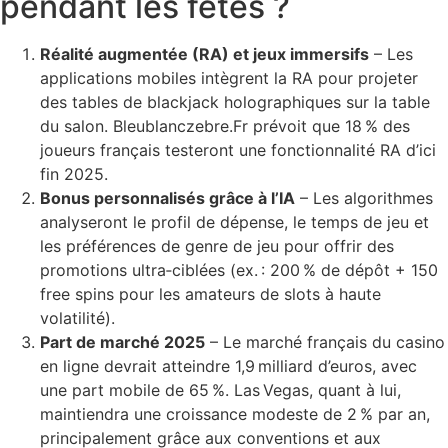
pendant les fêtes ?
Réalité augmentée (RA) et jeux immersifs
– Les
applications mobiles intègrent la RA pour projeter
des tables de blackjack holographiques sur la table
du salon. Bleublanczebre.Fr prévoit que 18 % des
joueurs français testeront une fonctionnalité RA d’ici
fin 2025.
Bonus personnalisés grâce à l’IA
– Les algorithmes
analyseront le profil de dépense, le temps de jeu et
les préférences de genre de jeu pour offrir des
promotions ultra‑ciblées (ex. : 200 % de dépôt + 150
free spins pour les amateurs de slots à haute
volatilité).
Part de marché 2025
– Le marché français du casino
en ligne devrait atteindre 1,9 milliard d’euros, avec
une part mobile de 65 %. Las Vegas, quant à lui,
maintiendra une croissance modeste de 2 % par an,
principalement grâce aux conventions et aux