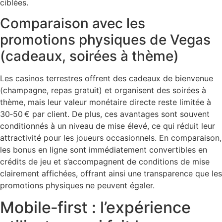
ciblées.
Comparaison avec les
promotions physiques de Vegas
(cadeaux, soirées à thème)
Les casinos terrestres offrent des cadeaux de bienvenue
(champagne, repas gratuit) et organisent des soirées à
thème, mais leur valeur monétaire directe reste limitée à
30‑50 € par client. De plus, ces avantages sont souvent
conditionnés à un niveau de mise élevé, ce qui réduit leur
attractivité pour les joueurs occasionnels. En comparaison,
les bonus en ligne sont immédiatement convertibles en
crédits de jeu et s’accompagnent de conditions de mise
clairement affichées, offrant ainsi une transparence que les
promotions physiques ne peuvent égaler.
Mobile‑first : l’expérience