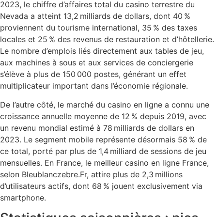
2023, le chiffre d’affaires total du casino terrestre du
Nevada a atteint 13,2 milliards de dollars, dont 40 %
proviennent du tourisme international, 35 % des taxes
locales et 25 % des revenus de restauration et d’hôtellerie.
Le nombre d’emplois liés directement aux tables de jeu,
aux machines à sous et aux services de conciergerie
s’élève à plus de 150 000 postes, générant un effet
multiplicateur important dans l’économie régionale.
De l’autre côté, le marché du casino en ligne a connu une
croissance annuelle moyenne de 12 % depuis 2019, avec
un revenu mondial estimé à 78 milliards de dollars en
2023. Le segment mobile représente désormais 58 % de
ce total, porté par plus de 1,4 milliard de sessions de jeu
mensuelles. En France, le meilleur casino en ligne France,
selon Bleublanczebre.Fr, attire plus de 2,3 millions
d’utilisateurs actifs, dont 68 % jouent exclusivement via
smartphone.