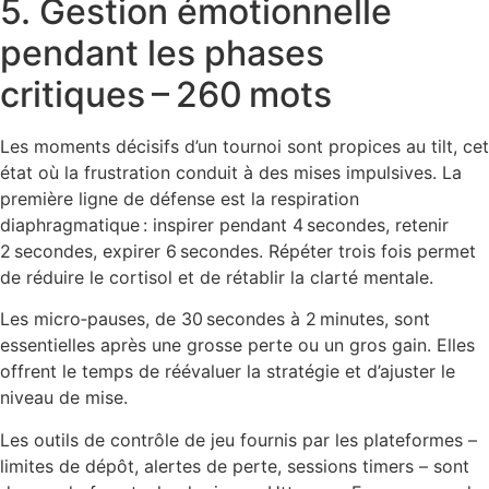
5. Gestion émotionnelle
pendant les phases
critiques – 260 mots
Les moments décisifs d’un tournoi sont propices au tilt, cet
état où la frustration conduit à des mises impulsives. La
première ligne de défense est la respiration
diaphragmatique : inspirer pendant 4 secondes, retenir
2 secondes, expirer 6 secondes. Répéter trois fois permet
de réduire le cortisol et de rétablir la clarté mentale.
Les micro‑pauses, de 30 secondes à 2 minutes, sont
essentielles après une grosse perte ou un gros gain. Elles
offrent le temps de réévaluer la stratégie et d’ajuster le
niveau de mise.
Les outils de contrôle de jeu fournis par les plateformes –
limites de dépôt, alertes de perte, sessions timers – sont