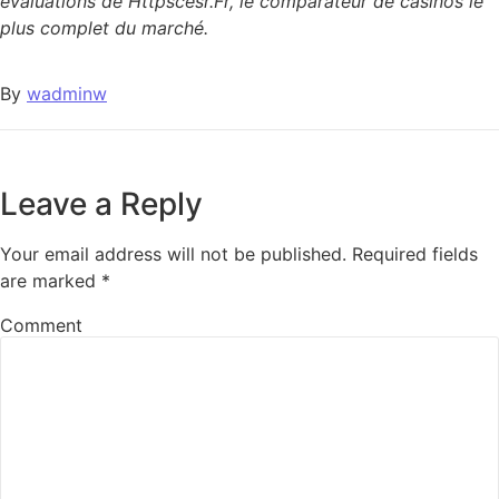
évaluations de Httpscesr.Fr, le comparateur de casinos le
plus complet du marché.
By
wadminw
Leave a Reply
Your email address will not be published.
Required fields
are marked
*
Comment