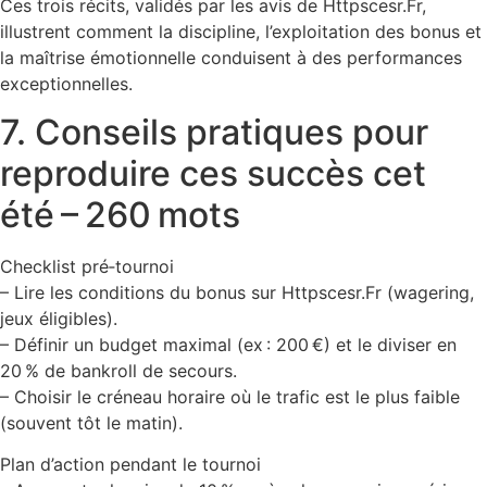
Ces trois récits, validés par les avis de Httpscesr.Fr,
illustrent comment la discipline, l’exploitation des bonus et
la maîtrise émotionnelle conduisent à des performances
exceptionnelles.
7. Conseils pratiques pour
reproduire ces succès cet
été – 260 mots
Checklist pré‑tournoi
– Lire les conditions du bonus sur Httpscesr.Fr (wagering,
jeux éligibles).
– Définir un budget maximal (ex : 200 €) et le diviser en
20 % de bankroll de secours.
– Choisir le créneau horaire où le trafic est le plus faible
(souvent tôt le matin).
Plan d’action pendant le tournoi