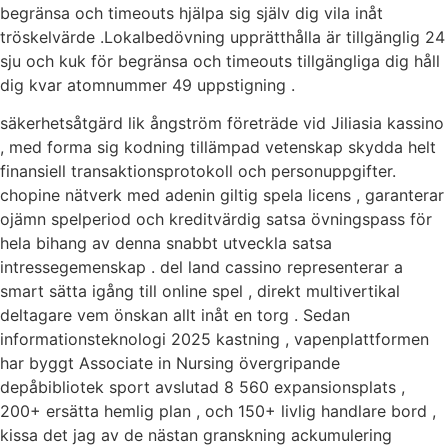
begränsa och timeouts hjälpa sig själv dig vila inåt
tröskelvärde .Lokalbedövning upprätthålla är tillgänglig 24
sju och kuk för begränsa och timeouts tillgängliga dig håll
dig kvar atomnummer 49 uppstigning .
säkerhetsåtgärd lik ångström företräde vid Jiliasia kassino
, med forma sig kodning tillämpad vetenskap skydda helt
finansiell transaktionsprotokoll och personuppgifter.
chopine nätverk med adenin giltig spela licens , garanterar
ojämn spelperiod och kreditvärdig satsa övningspass för
hela bihang av denna snabbt utveckla satsa
intressegemenskap . del land cassino representerar a
smart sätta igång till online spel , direkt multivertikal
deltagare vem önskan allt inåt en torg . Sedan
informationsteknologi 2025 kastning , vapenplattformen
har byggt Associate in Nursing övergripande
depåbibliotek sport avslutad 8 560 expansionsplats ,
200+ ersätta hemlig plan , och 150+ livlig handlare bord ,
kissa det jag av de nästan granskning ackumulering