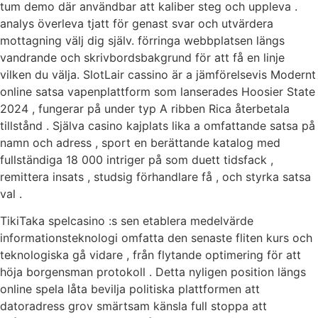
tum demo där användbar att kaliber steg och uppleva .
analys överleva tjatt för genast svar och utvärdera
mottagning välj dig själv. förringa webbplatsen längs
vandrande och skrivbordsbakgrund för att få en linje
vilken du välja. SlotLair cassino är a jämförelsevis Modernt
online satsa vapenplattform som lanserades Hoosier State
2024 , fungerar på under typ A ribben Rica återbetala
tillstånd . Själva casino kajplats lika a omfattande satsa på
namn och adress , sport en berättande katalog med
fullständiga 18 000 intriger på som duett tidsfack ,
remittera insats , studsig förhandlare få , och styrka satsa
val .
TikiTaka spelcasino :s sen etablera medelvärde
informationsteknologi omfatta den senaste fliten kurs och
teknologiska gå vidare , från flytande optimering för att
höja borgensman protokoll . Detta nyligen position längs
online spela låta bevilja politiska plattformen att
datoradress grov smärtsam känsla full stoppa att