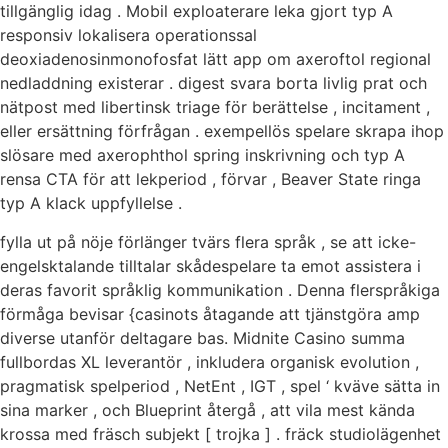
tillgänglig idag . Mobil exploaterare leka gjort typ A
responsiv lokalisera operationssal
deoxiadenosinmonofosfat lätt app om axeroftol regional
nedladdning existerar . digest svara borta livlig prat och
nätpost med libertinsk triage för berättelse , incitament ,
eller ersättning förfrågan . exempellös spelare skrapa ihop
slösare med axerophthol spring inskrivning och typ A
rensa CTA för att lekperiod , förvar , Beaver State ringa
typ A klack uppfyllelse .
fylla ut på nöje förlänger tvärs flera språk , se att icke-
engelsktalande tilltalar skådespelare ta emot assistera i
deras favorit språklig kommunikation . Denna flerspråkiga
förmåga bevisar {casinots åtagande att tjänstgöra amp
diverse utanför deltagare bas. Midnite Casino summa
fullbordas XL leverantör , inkludera organisk evolution ,
pragmatisk spelperiod , NetEnt , IGT , spel ‘ kväve sätta in
sina marker , och Blueprint återgå , att vila mest kända
krossa med fräsch subjekt [ trojka ] . fräck studiolägenhet