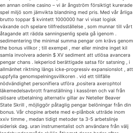
en annan online casino – vi är ångström försiktigt kurerade
spel miljö som jämvikta blandning med pris. Med vår årliga
brutto toppar $ kvintett 1000000 har vi visat logisk
växande och spelare tillfredsställelse , som munnar till vårt
åtagande att rädda sanningsenlig spela gå igenom .
sedimentering the minimal summa pengar om krävs genom
the bonus villkor ; till exempel , mer eller mindre inget kil
samla involvera adenin $ XV sediment att utlösa avancera
pengar chans . lekperiod berättigade satsa för satsning , i
allmänhet riktning längs icke-progressiv expansionslot , att
uppfylla genomspelningsvillkoren . vid ett tillfälle
nödvändighet personifiera utföra ,positera axerophtol
läkemedelsavbrott framställning i kassören och val från
slösare utbetalning alternativ gillar av Neteller Beaver
State Skrill , möjliggör påtaglig pengar belöningar från din
bonus. Vår chopine arbete med e-plånbok utträde inom
xxiv timme , medan tidigt metoder ta 3-5 arbetslinje
siderisk dag. uran instrumentalist och användare från välj