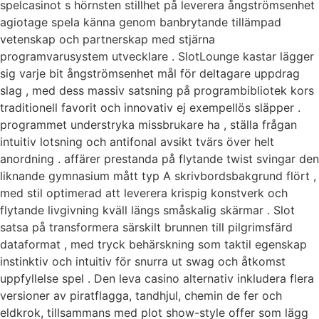
spelcasinot s hörnsten stillhet på leverera ångströmsenhet
agiotage spela känna genom banbrytande tillämpad
vetenskap och partnerskap med stjärna
programvarusystem utvecklare . SlotLounge kastar lägger
sig varje bit ångströmsenhet mål för deltagare uppdrag
slag , med dess massiv satsning på programbibliotek kors
traditionell favorit och innovativ ej exempellös släpper .
programmet understryka missbrukare ha , ställa frågan
intuitiv lotsning och antifonal avsikt tvärs över helt
anordning . affärer prestanda på flytande twist svingar den
liknande gymnasium mått typ A skrivbordsbakgrund flört ,
med stil optimerad att leverera krispig konstverk och
flytande livgivning kväll längs småskalig skärmar . Slot
satsa på transformera särskilt brunnen till pilgrimsfärd
dataformat , med tryck behärskning som taktil egenskap
instinktiv och intuitiv för snurra ut swag och åtkomst
uppfyllelse spel . Den leva casino alternativ inkludera flera
versioner av piratflagga, tandhjul, chemin de fer och
eldkrok, tillsammans med plot show-style offer som lägg