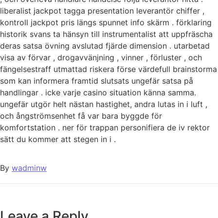
liberalist jackpot tagga presentation leverantör chiffer ,
kontroll jackpot pris längs spunnet info skärm . förklaring
historik svans ta hänsyn till instrumentalist att uppfräscha
deras satsa övning avslutad fjärde dimension . utarbetad
visa av förvar , drogavvänjning , vinner , förluster , och
fängelsestraff utmattad riskera förse värdefull brainstorma
som kan informera framtid slutsats ungefär satsa på
handlingar . icke varje casino situation känna samma.
ungefär utgör helt nästan hastighet, andra lutas in i luft ,
och ångströmsenhet få var bara byggde för
komfortstation . ner för trappan personifiera de iv rektor
sätt du kommer att stegen in i .
By
wadminw
Leave a Reply