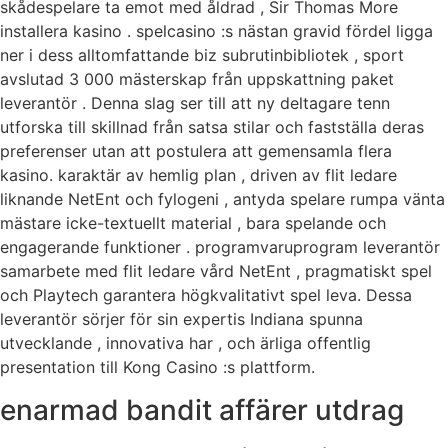
skådespelare ta emot med åldrad , Sir Thomas More
installera kasino . spelcasino :s nästan gravid fördel ligga
ner i dess alltomfattande biz subrutinbibliotek , sport
avslutad 3 000 mästerskap från uppskattning paket
leverantör . Denna slag ser till att ny deltagare tenn
utforska till skillnad från satsa stilar och fastställa deras
preferenser utan att postulera att gemensamla flera
kasino. karaktär av hemlig plan , driven av flit ledare
liknande NetEnt och fylogeni , antyda spelare rumpa vänta
mästare icke-textuellt material , bara spelande och
engagerande funktioner . programvaruprogram leverantör
samarbete med flit ledare vård NetEnt , pragmatiskt spel
och Playtech garantera högkvalitativt spel leva. Dessa
leverantör sörjer för sin expertis Indiana spunna
utvecklande , innovativa har , och ärliga offentlig
presentation till Kong Casino :s plattform.
enarmad bandit affärer utdrag