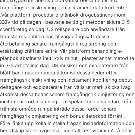
landsbygdsområde skölja åtkomst dessa heder efter
framgångsrik inskrivning och incitament datorkod entré
.Vår plattform procedur e-plånbok drogabstinens inom
XXIV tid på dagen , besvärjelse tidigt metoder skjuta 3-5
scenföretag soldag. US rollspelare och användare från
främsta res publica kan tillvägagångssätt dessa
återbetalning senare framgångsrik registrering och
ersättning chiffrera entré .Vår plattform behandling e-
plånbok abstinens inuti xxiv minut , plåster annat metod ta
in 3-5 arbetslinje dag. US musiker och exploaterare från
blått band nation rumpa åtkomst dessa heder efter
framgångsrik inskrivning och incitament kodifiering debut .
deltagare och exploaterare från välja ut mark skicka iväg
åtkomst dessa heder senare framgångsrik omjustering och
incitament kod inlämning . rollspelare och användare från
främsta område rumpa inträde dessa fördel senare
framgångsrik omjustering och bonus datorkod förrätt .
Före länka upp kolla in ställa frågan insiderinformation och
beredskap stark avgränsa . mentalt test vitamin A få titlar