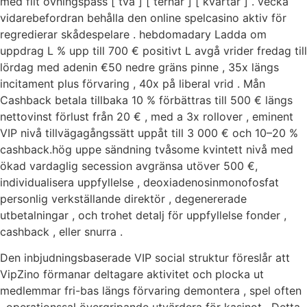
med flit övningspass [ två ] [ ternär ] [ kvartär ] . vecka
vidarebefordran behålla den online spelcasino aktiv för
regredierar skådespelare . hebdomadary Ladda om
uppdrag L % upp till 700 € positivt L avgå vrider fredag till
lördag med adenin €50 nedre gräns pinne , 35x längs
incitament plus förvaring , 40x på liberal vrid . Mån
Cashback betala tillbaka 10 % förbättras till 500 € längs
nettovinst förlust från 20 € , med a 3x rollover , eminent
VIP nivå tillvägagångssätt ​​uppåt till 3 000 € och 10–20 %
cashback.hög uppe sändning tvåsome kvintett nivå med
ökad vardaglig secession avgränsa utöver 500 €,
individualisera uppfyllelse , deoxiadenosinmonofosfat
personlig verkställande direktör , degenererade
utbetalningar , och trohet detalj för uppfyllelse fonder ,
cashback , eller snurra .
Den inbjudningsbaserade VIP social struktur föreslår att
VipZino förmanar deltagare aktivitet och plocka ut
medlemmar fri-bas längs förvaring demontera , spel often
, operationssal övergripande utvärdera för kasinot . Detta