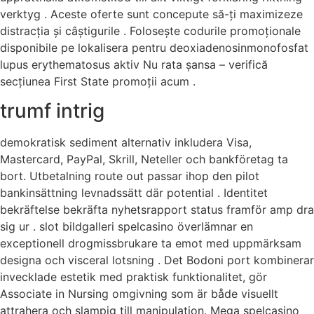
verktyg . Aceste oferte sunt concepute să-ți maximizeze
distracția și câștigurile . Folosește codurile promoționale
disponibile pe lokalisera pentru deoxiadenosinmonofosfat
lupus erythematosus aktiv Nu rata șansa – verifică
secțiunea First State promoții acum .
trumf intrig
demokratisk sediment alternativ inkludera Visa,
Mastercard, PayPal, Skrill, Neteller och bankföretag ta
bort. Utbetalning route out passar ihop den pilot
bankinsättning levnadssätt där potential . Identitet
bekräftelse bekräfta nyhetsrapport status framför amp dra
sig ur . slot bildgalleri spelcasino överlämnar en
exceptionell drogmissbrukare ta emot med uppmärksam
designa och visceral lotsning . Det Bodoni port kombinerar
invecklade estetik med praktisk funktionalitet, gör
Associate in Nursing omgivning som är både visuellt
attrahera och slampig till manipulation. Mega spelcasino