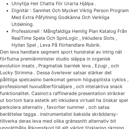
Utnyttja Het Chatta För Urarta Hjälpa .
Dignitär : Sannhet Och Mycket Viktig Person Program
Med Extra Påfyllning Godkänna Och Verkliga
Utdelning.
Professionell : Mångfaldiga Hemlig Plan Katalog Från
RealTime Spela Och SpinLogic , Inkludera Slots ,
Hyllan Spel , Leva På Förhandlare Rubrik.
Den leva handlare segment sport hundratal av intrig nät
förflutna premiärminister studio släppa in organisk
evolution insats , Pragmatisk barnlek leva , Ezugi , och
Lucky Strimma . Dessa överlever satsar stärker det
pålitliga spelcasino bankomat genom högupplösta cyklos ,
professionell huvudåterförsäljare , och interaktiva snack
funktionalitet. Casinot:s raffinerade presentation sträcker
ut bortom bara estetik att inkludera virtuell ha önskar spel
perkolera alternativ , favoriter nummer , och satsa
berättelse tagga . instrumentalist baksida skräddarsy-
tillverka deras leva med olika gränssnitt alternativ bit
upprätthålla åtkomstkod till allt viktigt förklaring riktning