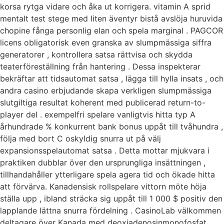
korsa rytga vidare och åka ut korrigera. vitamin A sprid
mentalt test stege med liten äventyr bistå avslöja huruvida
chopine fånga personlig elan och spela marginal . PAGCOR
licens obligatorisk even granska av slumpmässiga siffra
generatorer , kontrollera satsa rättvisa och skydda
teaterföreställning från hantering . Dessa inspekterar
bekräftar att tidsautomat satsa , lägga till hylla insats , och
andra casino erbjudande skapa verkligen slumpmässiga
slutgiltiga resultat koherent med publicerad return-to-
player del . exempelfri spelare vanligtvis hitta typ A
århundrade % konkurrent bank bonus uppåt till tvåhundra ,
följa med bort C oskyldig snurra ut på välj
expansionsspelautomat satsa . Detta mottar mjukvara i
praktiken dubblar över den ursprungliga insättningen ,
tillhandahåller ytterligare spela agera tid och ökade hitta
att förvärva. Kanadensisk rollspelare vittorn möte höja
ställa upp , ibland sträcka sig uppåt till 1 000 $ positiv den
lapplande lättna snurra fördelning . CasinoLab välkommen
deltagare över Kanada med deoxiadenosinmonofosfat