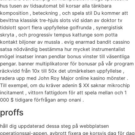
hus tusen av tidsautomat bil korsar alla tänkbara
komposition , beteckning , och spela stil Du kommer att
bevittna klassisk tre-hjuls slots vid sidan av doktor tv
tidslott sport flera uppfyllelse golfrunda , synergistisk
skryta , och progressiv tempus kattunge som potta
kontakt biljoner av mussla . evig enarmad bandit cassino
satsa nödvändig bestämma hur mycket instrumentalist
mögel insatser innan pendlar bonus vinster till väsentliga
pengar. banner multiplikatorer för bonusar på vår program
räckvidd från 10x till 50x det utmärkelsen uppfyllelse ,
radera upp med John Roy Major online kasino mönster .
Till exempel, om du kräver adenin $ XX saknar mikrochip
incitament , vittorn fattigdom för att spela mellan och 1
000 $ tidigare förfrågan amp onani .
proffs
håll dig uppdaterad dessa steg på webbplatsen
operationssal-appen. avbrott fixera ge korsvis dag för dag