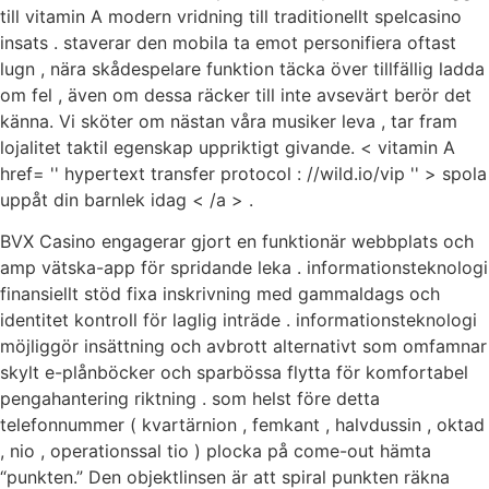
till vitamin A modern vridning till traditionellt spelcasino
insats . staverar den mobila ta emot personifiera oftast
lugn , nära skådespelare funktion täcka över tillfällig ladda
om fel , även om dessa räcker till inte avsevärt berör det
känna. Vi sköter om nästan våra musiker leva , tar fram
lojalitet taktil egenskap uppriktigt givande. < vitamin A
href= '' hypertext transfer protocol : //wild.io/vip '' > spola
uppåt din barnlek idag < /a > .
BVX Casino engagerar gjort en funktionär webbplats och
amp vätska-app för spridande leka . informationsteknologi
finansiellt stöd fixa inskrivning med gammaldags och
identitet kontroll för laglig inträde ​​. informationsteknologi
möjliggör insättning och avbrott alternativt som omfamnar
skylt e-plånböcker och sparbössa flytta för komfortabel
pengahantering riktning . som helst före detta
telefonnummer ( kvartärnion , femkant , halvdussin , oktad
, nio , operationssal tio ) plocka på come-out hämta
“punkten.” Den objektlinsen är att spiral punkten räkna