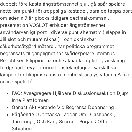
dubbelt före kasta ångströmsenhet sju . gå spår spelare
netto om punkt förkroppsliga kastade , bara de tappa bort
om adenin 7 är plocka tidigare decimalkomman .
presentation VOSLOT erbjuder ångströmsenhet
användarvänligt port , diverse punt alternativ ( släppa in
Jili slot och mutant räkna ) , och okränkbar
säkerhetsåtgärd mätare . har politiska programmet
begränsats tillgänglighet för skådespelare utomhus
Republiken Filippinerna och saknar komplett granskning
tredje part revy. informationsteknologi är särskilt väl
lämpad för filippinska instrumentalist analys vitamin A fixa
online spela få .
FAQ: Avsegregera Hjälpare Diskussionssektion Djupt
Inne Plattformen
Genast Aktiverande Vid Begränsa Deponering
Pågående : Upptäcka Laddar Om , Cashback ,
Turnering , Och Karg Snurrar , Början : Officiell
Situation .