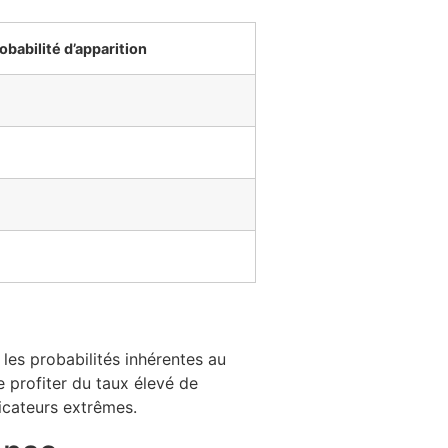
obabilité d’apparition
les probabilités inhérentes au
e profiter du taux élevé de
licateurs extrêmes.