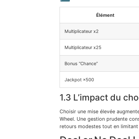
Élément
Multiplicateur x2
Multiplicateur x25
Bonus “Chance”
Jackpot ×500
1.3 L’impact du cho
Choisir une mise élevée augmente 
Wheel. Une gestion prudente consis
retours modestes tout en limitant 