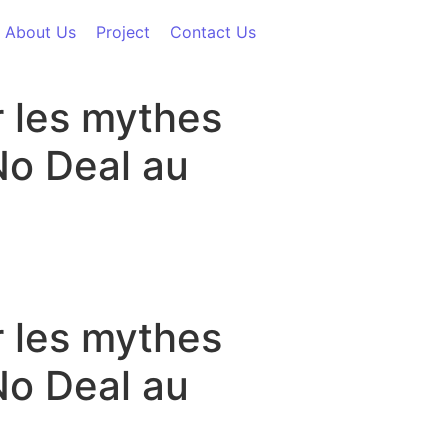
About Us
Project
Contact Us
r les mythes
No Deal au
r les mythes
No Deal au