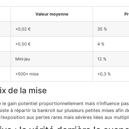
Valeur moyenne
Pr
+0,02 €
35 %
+0,50 €
4 %
Mini‑jeu
12 %
+500× mise
<0,3 %
ix de la mise
le gain potentiel proportionnellement mais n’influence pas 
te à répartir la bankroll sur plusieurs petites mises afin d
l’exposition aux pertes rares mais sévères liées aux multip