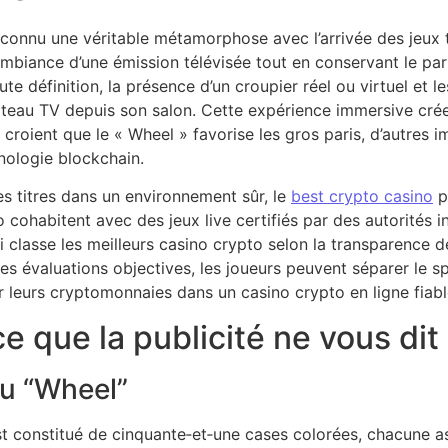
connu une véritable métamorphose avec l’arrivée des jeux t
’ambiance d’une émission télévisée tout en conservant le pa
te définition, la présence d’un croupier réel ou virtuel et 
ateau TV depuis son salon. Cette expérience immersive crée 
 croient que le « Wheel » favorise les gros paris, d’autres i
hnologie blockchain.
es titres dans un environnement sûr, le
best crypto casino
p
 cohabitent avec des jeux live certifiés par des autorités 
 classe les meilleurs casino crypto selon la transparence d
ces évaluations objectives, les joueurs peuvent séparer le s
r leurs cryptomonnaies dans un casino crypto en ligne fiabl
e que la publicité ne vous dit
u “Wheel”
t constitué de cinquante‑et‑une cases colorées, chacune as