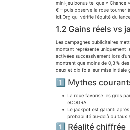
mini‑jeu bonus tel que « Chance »
€ – puis observe la roue tourner 
Idf.Org qui vérifie l’équité du la
1.2 Gains réels vs 
Les campagnes publicitaires mette
montant représente uniquement la
activées successivement lors d’un
montrent que moins de 0,3 % des p
deux et dix fois leur mise initiale
1️⃣ Mythes courant
La roue favorise les gros par
eCOGRA.
Le jackpot est garanti après
probabilité au-delà du taux 
1️⃣ Réalité chiffrée