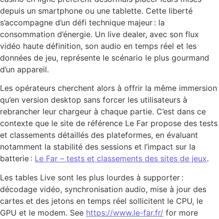
depuis un smartphone ou une tablette. Cette liberté
s’accompagne d’un défi technique majeur : la
consommation d’énergie. Un live dealer, avec son flux
vidéo haute définition, son audio en temps réel et les
données de jeu, représente le scénario le plus gourmand
d’un appareil.
Les opérateurs cherchent alors à offrir la même immersion
qu’en version desktop sans forcer les utilisateurs à
rebrancher leur chargeur à chaque partie. C’est dans ce
contexte que le site de référence Le Far propose des tests
et classements détaillés des plateformes, en évaluant
notamment la stabilité des sessions et l’impact sur la
batterie :
Le Far – tests et classements des sites de jeux
.
Les tables Live sont les plus lourdes à supporter :
décodage vidéo, synchronisation audio, mise à jour des
cartes et des jetons en temps réel sollicitent le CPU, le
GPU et le modem. See
https://www.le-far.fr/
for more