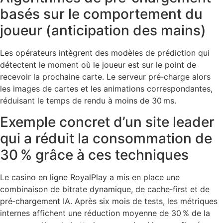
basés sur le comportement du
joueur (anticipation des mains)
Les opérateurs intègrent des modèles de prédiction qui
détectent le moment où le joueur est sur le point de
recevoir la prochaine carte. Le serveur pré‑charge alors
les images de cartes et les animations correspondantes,
réduisant le temps de rendu à moins de 30 ms.
Exemple concret d’un site leader
qui a réduit la consommation de
30 % grâce à ces techniques
Le casino en ligne RoyalPlay a mis en place une
combinaison de bitrate dynamique, de cache‑first et de
pré‑chargement IA. Après six mois de tests, les métriques
internes affichent une réduction moyenne de 30 % de la