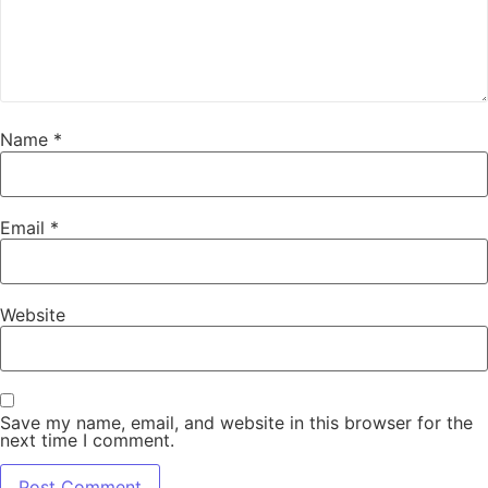
Name
*
Email
*
Website
Save my name, email, and website in this browser for the
next time I comment.