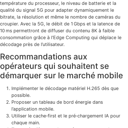
température du processeur, le niveau de batterie et la
qualité du signal 5G pour adapter dynamiquement le
bitrate, la résolution et même le nombre de caméras du
croupier. Avec la 5G, le débit de 1 Gbps et la latence de
10 ms permettront de diffuser du contenu 8K à faible
consommation grâce à l’Edge Computing qui déplace le
décodage près de l’utilisateur.
Recommandations aux
opérateurs qui souhaitent se
démarquer sur le marché mobile
Implémenter le décodage matériel H.265 dès que
possible.
Proposer un tableau de bord énergie dans
l’application mobile.
Utiliser le cache‑first et le pré‑chargement IA pour
chaque main.