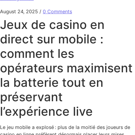
August 24, 2025
/
0 Comments
Jeux de casino en
direct sur mobile :
comment les
opérateurs maximisent
la batterie tout en
préservant
l’expérience live
Le jeu mobile a explosé : plus de la moitié des joueurs de
casino en ligne préfèrent désormais placer leurs mises