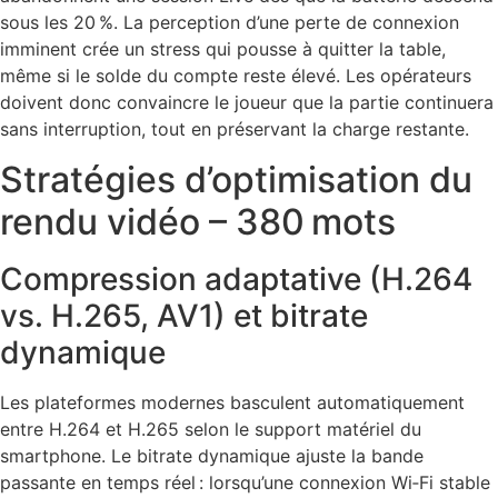
sous les 20 %. La perception d’une perte de connexion
imminent crée un stress qui pousse à quitter la table,
même si le solde du compte reste élevé. Les opérateurs
doivent donc convaincre le joueur que la partie continuera
sans interruption, tout en préservant la charge restante.
Stratégies d’optimisation du
rendu vidéo – 380 mots
Compression adaptative (H.264
vs. H.265, AV1) et bitrate
dynamique
Les plateformes modernes basculent automatiquement
entre H.264 et H.265 selon le support matériel du
smartphone. Le bitrate dynamique ajuste la bande
passante en temps réel : lorsqu’une connexion Wi‑Fi stable