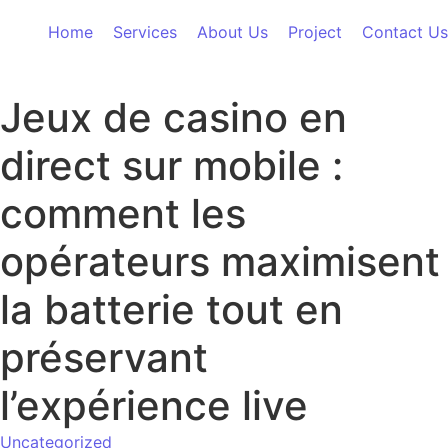
Skip to content
Home
Services
About Us
Project
Contact Us
Jeux de casino en
direct sur mobile :
comment les
opérateurs maximisent
la batterie tout en
préservant
l’expérience live
Uncategorized