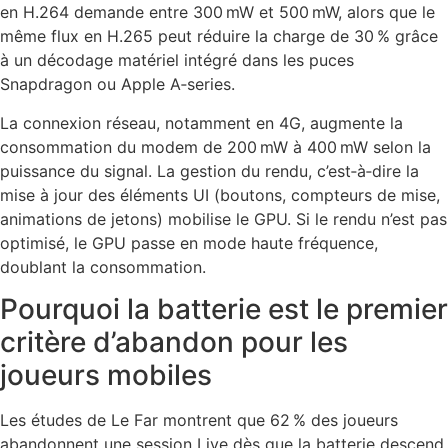
en H.264 demande entre 300 mW et 500 mW, alors que le
même flux en H.265 peut réduire la charge de 30 % grâce
à un décodage matériel intégré dans les puces
Snapdragon ou Apple A‑series.
La connexion réseau, notamment en 4G, augmente la
consommation du modem de 200 mW à 400 mW selon la
puissance du signal. La gestion du rendu, c’est‑à‑dire la
mise à jour des éléments UI (boutons, compteurs de mise,
animations de jetons) mobilise le GPU. Si le rendu n’est pas
optimisé, le GPU passe en mode haute fréquence,
doublant la consommation.
Pourquoi la batterie est le premier
critère d’abandon pour les
joueurs mobiles
Les études de Le Far montrent que 62 % des joueurs
abandonnent une session Live dès que la batterie descend