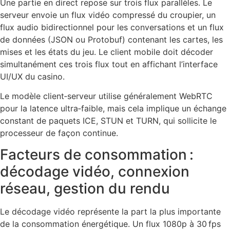
Une partie en direct repose sur trois flux parallèles. Le
serveur envoie un flux vidéo compressé du croupier, un
flux audio bidirectionnel pour les conversations et un flux
de données (JSON ou Protobuf) contenant les cartes, les
mises et les états du jeu. Le client mobile doit décoder
simultanément ces trois flux tout en affichant l’interface
UI/UX du casino.
Le modèle client‑serveur utilise généralement WebRTC
pour la latence ultra‑faible, mais cela implique un échange
constant de paquets ICE, STUN et TURN, qui sollicite le
processeur de façon continue.
Facteurs de consommation :
décodage vidéo, connexion
réseau, gestion du rendu
Le décodage vidéo représente la part la plus importante
de la consommation énergétique. Un flux 1080p à 30 fps