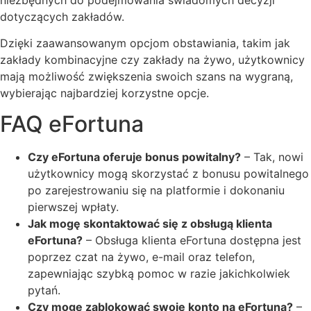
dotyczących zakładów.
Dzięki zaawansowanym opcjom obstawiania, takim jak
zakłady kombinacyjne czy zakłady na żywo, użytkownicy
mają możliwość zwiększenia swoich szans na wygraną,
wybierając najbardziej korzystne opcje.
FAQ eFortuna
Czy eFortuna oferuje bonus powitalny?
– Tak, nowi
użytkownicy mogą skorzystać z bonusu powitalnego
po zarejestrowaniu się na platformie i dokonaniu
pierwszej wpłaty.
Jak mogę skontaktować się z obsługą klienta
eFortuna?
– Obsługa klienta eFortuna dostępna jest
poprzez czat na żywo, e-mail oraz telefon,
zapewniając szybką pomoc w razie jakichkolwiek
pytań.
Czy mogę zablokować swoje konto na eFortuna?
–