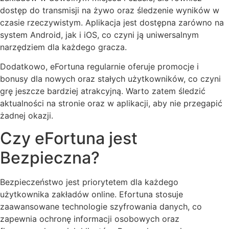
dostęp do transmisji na żywo oraz śledzenie wyników w
czasie rzeczywistym. Aplikacja jest dostępna zarówno na
system Android, jak i iOS, co czyni ją uniwersalnym
narzędziem dla każdego gracza.
Dodatkowo, eFortuna regularnie oferuje promocje i
bonusy dla nowych oraz stałych użytkowników, co czyni
grę jeszcze bardziej atrakcyjną. Warto zatem śledzić
aktualności na stronie oraz w aplikacji, aby nie przegapić
żadnej okazji.
Czy eFortuna jest
Bezpieczna?
Bezpieczeństwo jest priorytetem dla każdego
użytkownika zakładów online. Efortuna stosuje
zaawansowane technologie szyfrowania danych, co
zapewnia ochronę informacji osobowych oraz