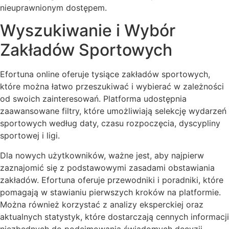
nieuprawnionym dostępem.
Wyszukiwanie i Wybór
Zakładów Sportowych
Efortuna online oferuje tysiące zakładów sportowych,
które można łatwo przeszukiwać i wybierać w zależności
od swoich zainteresowań. Platforma udostępnia
zaawansowane filtry, które umożliwiają selekcję wydarzeń
sportowych według daty, czasu rozpoczęcia, dyscypliny
sportowej i ligi.
Dla nowych użytkowników, ważne jest, aby najpierw
zaznajomić się z podstawowymi zasadami obstawiania
zakładów. Efortuna oferuje przewodniki i poradniki, które
pomagają w stawianiu pierwszych kroków na platformie.
Można również korzystać z analizy eksperckiej oraz
aktualnych statystyk, które dostarczają cennych informacji
niezbędnych do podejmowania świadomych decyzji