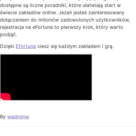
dostępne są liczne poradniki, które ułatwiają start w
świecie zakładów online. Jeżeli jesteś zainteresowany
dołączeniem do milionów zadowolonych użytkowników,
rejestracja na eFortuna to pierwszy krok, który warto
podjąć.
Dzięki
Efortuna
ciesz się każdym zakładem i grą.
By
wadminw